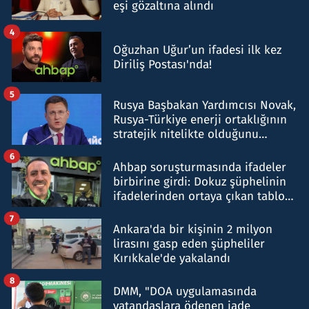
eşi gözaltına alındı
4
Oğuzhan Uğur’un ifadesi ilk kez
Diriliş Postası'nda!
5
Rusya Başbakan Yardımcısı Novak,
Rusya-Türkiye enerji ortaklığının
stratejik nitelikte olduğunu
belirtti
6
Ahbap soruşturmasında ifadeler
birbirine girdi: Dokuz şüphelinin
ifadelerinden ortaya çıkan tablo
şok etti
7
Ankara'da bir kişinin 2 milyon
lirasını gasp eden şüpheliler
Kırıkkale'de yakalandı
8
DMM, "DOA uygulamasında
vatandaşlara ödenen iade