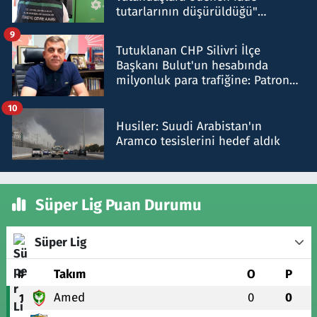
tutarlarının düşürüldüğü"
iddiasını yalanladı
9
Tutuklanan CHP Silivri İlçe
Başkanı Bulut'un hesabında
milyonluk para trafiğine: Patron
talimat verdi, ben gönderdim
10
Husiler: Suudi Arabistan'ın
Aramco tesislerini hedef aldık
Süper Lig Puan Durumu
Süper Lig
#
Takım
O
P
Amed
0
0
1