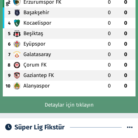
Erzurumspor FK
0
0
2
Başakşehir
0
0
3
Kocaelispor
0
0
4
Beşiktaş
0
0
5
Eyüpspor
0
0
6
Galatasaray
0
0
7
Çorum FK
0
0
8
Gaziantep FK
0
0
9
Alanyaspor
0
0
10
Detaylar için tıklayın
Süper Lig Fikstür