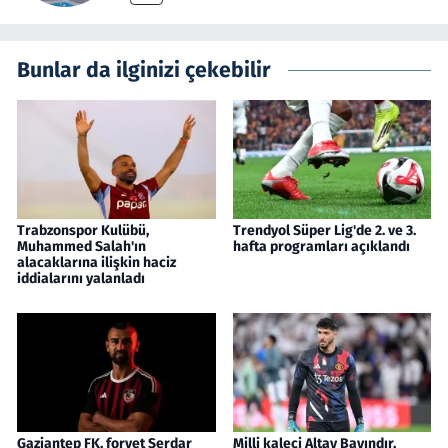
Bunlar da ilginizi çekebilir
Trabzonspor Kulübü,
Trendyol Süper Lig'de 2. ve 3.
Muhammed Salah'ın
hafta programları açıklandı
alacaklarına ilişkin haciz
iddialarını yalanladı
Gaziantep FK, forvet Serdar
Milli kaleci Altay Bayındır,