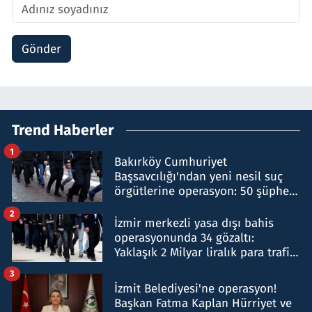
Gönder
Trend Haberler
1
Bakırköy Cumhuriyet
Başsavcılığı'ndan yeni nesil suç
örgütlerine operasyon: 50 şüpheli
hakkında gözaltı kararı
2
İzmir merkezli yasa dışı bahis
operasyonunda 34 gözaltı:
Yaklaşık 2 Milyar liralık para trafiği
tespit edildi
3
İzmit Belediyesi'ne operasyon!
Başkan Fatma Kaplan Hürriyet ve