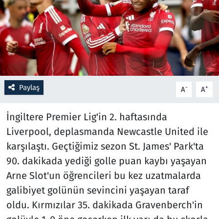
Resmi İlanlar
Rüya Tabirleri
Sağlık
Paylaş
-
+
A
A
Savunma Sanayi
İngiltere Premier Lig'in 2. haftasında
Seçim 2023
Liverpool, deplasmanda Newcastle United ile
karşılaştı. Geçtiğimiz sezon St. James' Park'ta
Spor
90. dakikada yediği golle puan kaybı yaşayan
Teknoloji ve Bilim
Arne Slot'un öğrencileri bu kez uzatmalarda
galibiyet golünün sevincini yaşayan taraf
Televizyon
oldu. Kırmızılar 35. dakikada Gravenberch'in