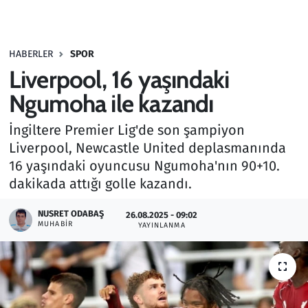
Gündem
HABERLER
SPOR
Haber
Liverpool, 16 yaşındaki
Kültür Sanat
Ngumoha ile kazandı
İngiltere Premier Lig'de son şampiyon
Kurumsal Haberler
Liverpool, Newcastle United deplasmanında
16 yaşındaki oyuncusu Ngumoha'nın 90+10.
Lezzet Durağı
dakikada attığı golle kazandı.
Memur ve Kamu
NUSRET ODABAŞ
26.08.2025 - 09:02
MUHABIR
YAYINLANMA
Otomobil
Oyun
Ramazan