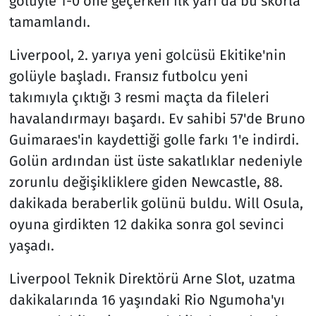
golüyle 1-0 öne geçerken ilk yarı da bu skorla
tamamlandı.
Liverpool, 2. yarıya yeni golcüsü Ekitike'nin
golüyle başladı. Fransız futbolcu yeni
takımıyla çıktığı 3 resmi maçta da fileleri
havalandırmayı başardı. Ev sahibi 57'de Bruno
Guimaraes'in kaydettiği golle farkı 1'e indirdi.
Golün ardından üst üste sakatlıklar nedeniyle
zorunlu değişikliklere giden Newcastle, 88.
dakikada beraberlik golünü buldu. Will Osula,
oyuna girdikten 12 dakika sonra gol sevinci
yaşadı.
Liverpool Teknik Direktörü Arne Slot, uzatma
dakikalarında 16 yaşındaki Rio Ngumoha'yı