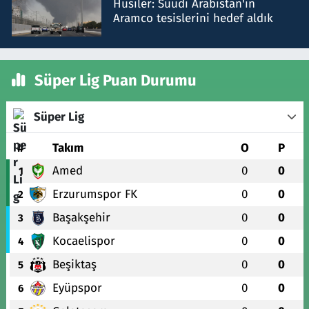
Husiler: Suudi Arabistan'ın
Aramco tesislerini hedef aldık
Süper Lig Puan Durumu
Süper Lig
#
Takım
O
P
Amed
0
0
1
Erzurumspor FK
0
0
2
Başakşehir
0
0
3
Kocaelispor
0
0
4
Beşiktaş
0
0
5
Eyüpspor
0
0
6