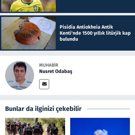
Pisidia Antiokheia Antik
Kenti'nde 1500 yıllık litürjik kap
bulundu
MUHABIR
Nusret Odabaş
Bunlar da ilginizi çekebilir