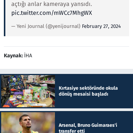
açtığı anlar kameraya yansıdı.
pic.twitter.com/mWCc7MhgWX
— Yeni Journal (@yenijournal)
February 27, 2024
Kaynak:
İHA
Kırtasiye sektöründe okula
dönüş mesaisi başladı
Arsenal, Bruno Guimaraes'i
transfer etti