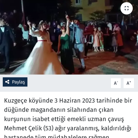
Resmi İlanlar
Rüya Tabirleri
Sağlık
Savunma Sanayi
Seçim 2023
Paylaş
-
+
A
A
Spor
Kuzgeçe köyünde 3 Haziran 2023 tarihinde bir
Teknoloji ve Bilim
düğünde magandanın silahından çıkan
kurşunun isabet ettiği emekli uzman çavuş
Televizyon
Mehmet Çelik (53) ağır yaralanmış, kaldırıldığı
hastanede tüm müdahalelere rağmen