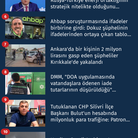
Rusya-Türkiye enerji ortaklığının
stratejik nitelikte olduğunu
belirtti
6
Ahbap soruşturmasında ifadeler
birbirine girdi: Dokuz şüphelinin
ifadelerinden ortaya çıkan tablo
şok etti
7
Ankara'da bir kişinin 2 milyon
lirasını gasp eden şüpheliler
Kırıkkale'de yakalandı
8
DMM, "DOA uygulamasında
vatandaşlara ödenen iade
tutarlarının düşürüldüğü"
iddiasını yalanladı
9
Tutuklanan CHP Silivri İlçe
Başkanı Bulut'un hesabında
milyonluk para trafiğine: Patron
talimat verdi, ben gönderdim
10