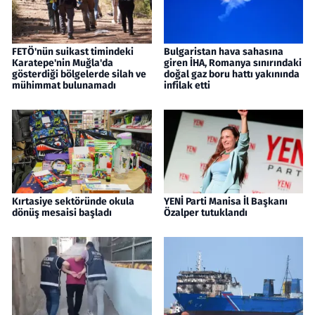
FETÖ'nün suikast timindeki
Bulgaristan hava sahasına
Karatepe'nin Muğla'da
giren İHA, Romanya sınırındaki
gösterdiği bölgelerde silah ve
doğal gaz boru hattı yakınında
mühimmat bulunamadı
infilak etti
Kırtasiye sektöründe okula
YENİ Parti Manisa İl Başkanı
dönüş mesaisi başladı
Özalper tutuklandı