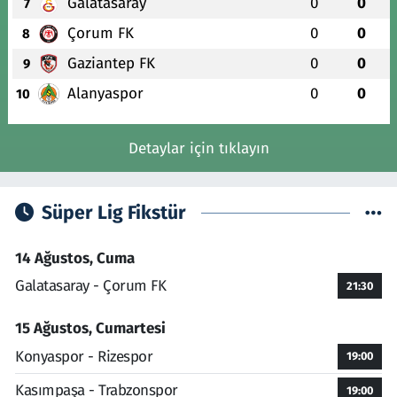
Galatasaray
0
0
7
Çorum FK
0
0
8
Gaziantep FK
0
0
9
Alanyaspor
0
0
10
Detaylar için tıklayın
Süper Lig Fikstür
14 Ağustos, Cuma
Galatasaray - Çorum FK
21:30
15 Ağustos, Cumartesi
Konyaspor - Rizespor
19:00
Kasımpaşa - Trabzonspor
19:00