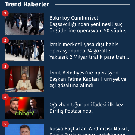
Trend Haberler
1
Bakırköy Cumhuriyet
Başsavcılığı'ndan yeni nesil suç
örgütlerine operasyon: 50 şüpheli
hakkında gözaltı kararı
2
İzmir merkezli yasa dışı bahis
operasyonunda 34 gözaltı:
Yaklaşık 2 Milyar liralık para trafiği
tespit edildi
3
İzmit Belediyesi'ne operasyon!
Başkan Fatma Kaplan Hürriyet ve
eşi gözaltına alındı
4
Oğuzhan Uğur’un ifadesi ilk kez
Diriliş Postası'nda!
5
Rusya Başbakan Yardımcısı Novak,