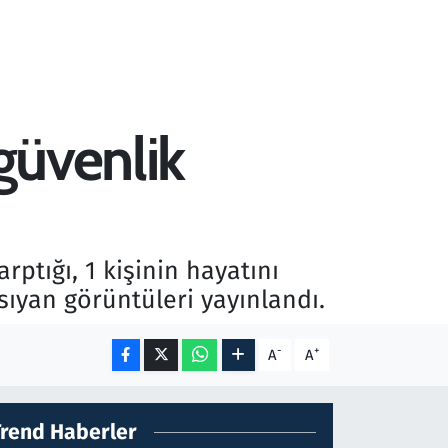
 güvenlik
tığı, 1 kişinin hayatını
sıyan görüntüleri yayınlandı.
-
+
A
A
Trend Haberler