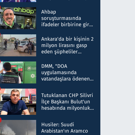
ortaklığının stratejik
nitelikte olduğunu
Ahbap
belirtti
soruşturmasında
ifadeler birbirine girdi:
Dokuz şüphelinin
ifadelerinden ortaya
Ankara'da bir kişinin 2
çıkan tablo şok etti
milyon lirasını gasp
eden şüpheliler
Kırıkkale'de yakalandı
DMM, "DOA
uygulamasında
vatandaşlara ödenen
iade tutarlarının
düşürüldüğü" iddiasını
Tutuklanan CHP Silivri
yalanladı
İlçe Başkanı Bulut'un
hesabında milyonluk
para trafiğine: Patron
talimat verdi, ben
Husiler: Suudi
gönderdim
Arabistan'ın Aramco