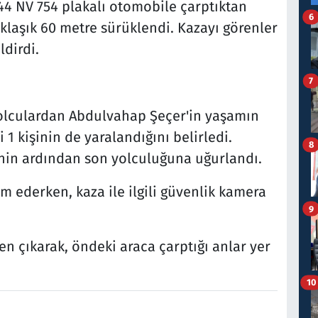
44 NV 754 plakalı otomobile çarptıktan
6
aklaşık 60 metre sürüklendi. Kazayı görenler
ldirdi.
7
 yolculardan Abdulvahap Şeçer'in yaşamın
 1 kişinin de yaralandığını belirledi.
8
inin ardından son yolculuğuna uğurlandı.
m ederken, kaza ile ilgili güvenlik kamera
9
n çıkarak, öndeki araca çarptığı anlar yer
10