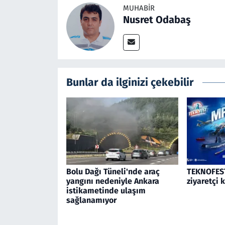
MUHABIR
Nusret Odabaş
Bunlar da ilginizi çekebilir
Bolu Dağı Tüneli'nde araç
TEKNOFEST
yangını nedeniyle Ankara
ziyaretçi 
istikametinde ulaşım
sağlanamıyor