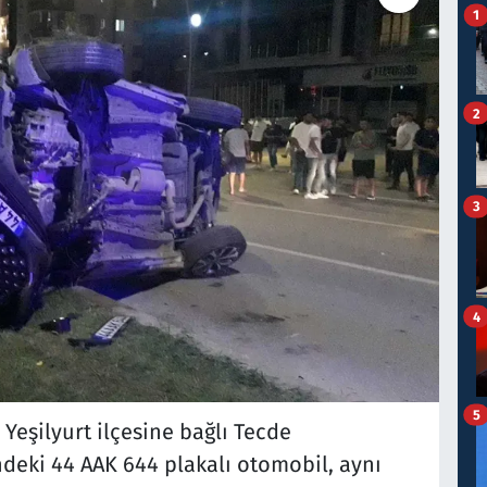
1
2
3
4
5
Yeşilyurt ilçesine bağlı Tecde
deki 44 AAK 644 plakalı otomobil, aynı