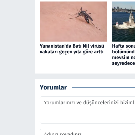
Yunanistan'da Batı Nil virüsü
Hafta son
vakaları geçen yıla göre arttı
bölümünde
mevsim no
seyredec
Yorumlar