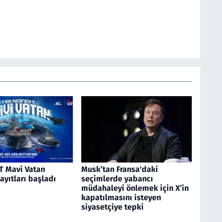
 Mavi Vatan
Musk’tan Fransa'daki
kayıtları başladı
seçimlerde yabancı
müdahaleyi önlemek için X’in
kapatılmasını isteyen
siyasetçiye tepki