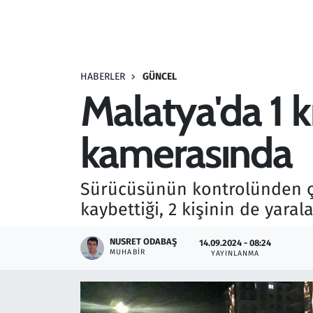
Resmi İlanlar
Rüya Tabirleri
HABERLER
GÜNCEL
Malatya'da 1 k
Sağlık
kamerasında
Savunma Sanayi
Seçim 2023
Sürücüsünün kontrolünden çı
kaybettiği, 2 kişinin de yara
Spor
NUSRET ODABAŞ
14.09.2024 - 08:24
Teknoloji ve Bilim
MUHABIR
YAYINLANMA
Televizyon