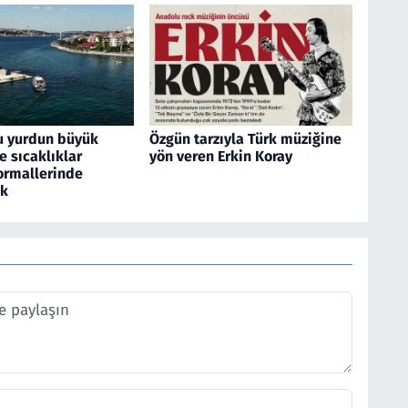
u yurdun büyük
Özgün tarzıyla Türk müziğine
 sıcaklıklar
yön veren Erkin Koray
rmallerinde
ek