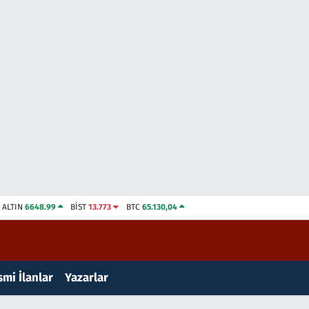
ALTIN
6648.99
BİST
13.773
BTC
65.130,04
mi İlanlar
Yazarlar