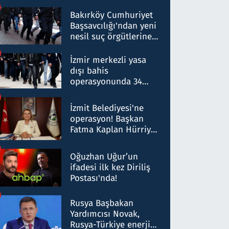
Bakırköy Cumhuriyet
Başsavcılığı'ndan yeni
nesil suç örgütlerine
operasyon: 50 şüpheli
hakkında gözaltı kararı
İzmir merkezli yasa
dışı bahis
operasyonunda 34
gözaltı: Yaklaşık 2
Milyar liralık para
İzmit Belediyesi'ne
trafiği tespit edildi
operasyon! Başkan
Fatma Kaplan Hürriyet
ve eşi gözaltına alındı
Oğuzhan Uğur’un
ifadesi ilk kez Diriliş
Postası'nda!
Rusya Başbakan
Yardımcısı Novak,
Rusya-Türkiye enerji