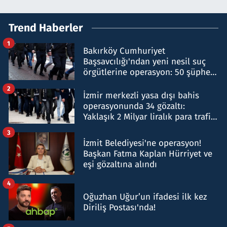
Trend Haberler
1
Bakırköy Cumhuriyet
Başsavcılığı'ndan yeni nesil suç
örgütlerine operasyon: 50 şüpheli
hakkında gözaltı kararı
2
İzmir merkezli yasa dışı bahis
operasyonunda 34 gözaltı:
Yaklaşık 2 Milyar liralık para trafiği
tespit edildi
3
İzmit Belediyesi'ne operasyon!
Başkan Fatma Kaplan Hürriyet ve
eşi gözaltına alındı
4
Oğuzhan Uğur’un ifadesi ilk kez
Diriliş Postası'nda!