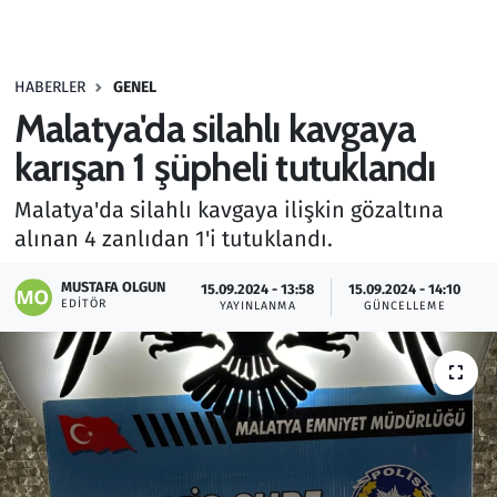
Gündem
HABERLER
GENEL
Haber
Malatya'da silahlı kavgaya
Kültür Sanat
karışan 1 şüpheli tutuklandı
Malatya'da silahlı kavgaya ilişkin gözaltına
Kurumsal Haberler
alınan 4 zanlıdan 1'i tutuklandı.
Lezzet Durağı
MUSTAFA OLGUN
15.09.2024 - 13:58
15.09.2024 - 14:10
EDITÖR
YAYINLANMA
GÜNCELLEME
Memur ve Kamu
Otomobil
Oyun
Ramazan