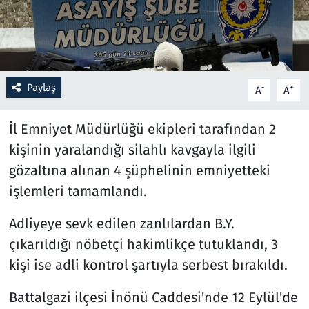
Resmi İlanlar
Rüya Tabirleri
Paylaş
-
+
A
A
Sağlık
İl Emniyet Müdürlüğü ekipleri tarafından 2
Savunma Sanayi
kişinin yaralandığı silahlı kavgayla ilgili
gözaltına alınan 4 şüphelinin emniyetteki
Seçim 2023
işlemleri tamamlandı.
Spor
Adliyeye sevk edilen zanlılardan B.Y.
çıkarıldığı nöbetçi hakimlikçe tutuklandı, 3
Teknoloji ve Bilim
kişi ise adli kontrol şartıyla serbest bırakıldı.
Televizyon
Battalgazi ilçesi İnönü Caddesi'nde 12 Eylül'de