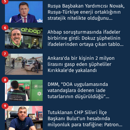
5
Rusya Başbakan Yardımcısı Novak,
Rusya-Türkiye enerji ortaklığının
stratejik nitelikte olduğunu
belirtti
6
Ahbap soruşturmasında ifadeler
birbirine girdi: Dokuz şüphelinin
ifadelerinden ortaya çıkan tablo
şok etti
7
Ankara'da bir kişinin 2 milyon
lirasını gasp eden şüpheliler
Kırıkkale'de yakalandı
8
DMM, "DOA uygulamasında
vatandaşlara ödenen iade
tutarlarının düşürüldüğü"
iddiasını yalanladı
9
Tutuklanan CHP Silivri İlçe
Başkanı Bulut'un hesabında
milyonluk para trafiğine: Patron