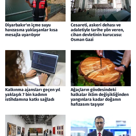
Diyarbakır'ın içme suyu
Cesareti, askeri dehası ve
havzasına yaklaşanlar kısa
adaletiyle tarihe yön veren,
mesajla uyarılıyor
cihan devletinin kurucusu:
Osman Gazi
Kalkınma ajansları geçen yıl
Ağaçların gövdesindeki
yaklaşık 7 bin kadının
halkalar iklim değişikliğinden
istihdamına katkı sağladı
yangınlara kadar doğanın
hafızasını taşıyor