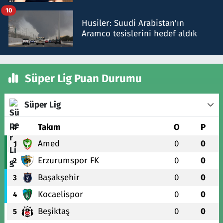
talimat verdi, ben gönderdim
10
Husiler: Suudi Arabistan'ın
Aramco tesislerini hedef aldık
Süper Lig Puan Durumu
Süper Lig
#
Takım
O
P
Amed
0
0
1
Erzurumspor FK
0
0
2
Başakşehir
0
0
3
Kocaelispor
0
0
4
Beşiktaş
0
0
5