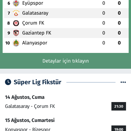
Eyüpspor
0
0
6
Galatasaray
0
0
7
Çorum FK
0
0
8
Gaziantep FK
0
0
9
Alanyaspor
0
0
10
Detaylar için tıklayın
Süper Lig Fikstür
14 Ağustos, Cuma
Galatasaray - Çorum FK
21:30
15 Ağustos, Cumartesi
Konyaspor - Rizespor
19:00