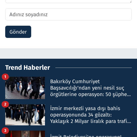
Gönder
Trend Haberler
1
Bakırköy Cumhuriyet
Başsavcılığı'ndan yeni nesil suç
örgütlerine operasyon: 50 şüpheli
hakkında gözaltı kararı
2
İzmir merkezli yasa dışı bahis
operasyonunda 34 gözaltı:
Yaklaşık 2 Milyar liralık para trafiği
tespit edildi
3