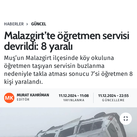
Gündem
HABERLER
GÜNCEL
Haber
Malazgirt’te öğretmen servisi
Kültür Sanat
devrildi: 8 yaralı
Muş’un Malazgirt ilçesinde köy okuluna
Kurumsal Haberler
öğretmen taşıyan servisin buzlanma
nedeniyle takla atması sonucu 7’si öğretmen 8
Lezzet Durağı
kişi yaralandı.
Memur ve Kamu
MURAT KAHRIMAN
11.12.2024 - 11:08
11.12.2024 - 22:55
EDITÖR
YAYINLANMA
GÜNCELLEME
Otomobil
Oyun
Ramazan