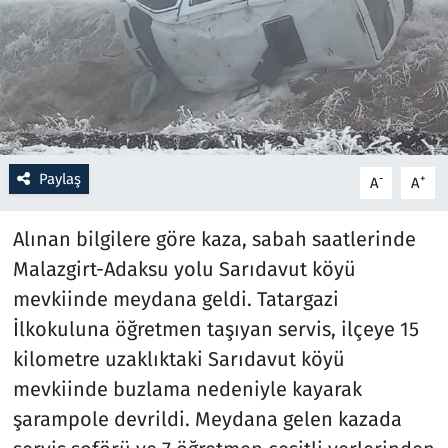
Resmi İlanlar
Rüya Tabirleri
Sağlık
Paylaş
-
+
A
A
Savunma Sanayi
Alınan bilgilere göre kaza, sabah saatlerinde
Seçim 2023
Malazgirt-Adaksu yolu Sarıdavut köyü
mevkiinde meydana geldi. Tatargazi
Spor
İlkokuluna öğretmen taşıyan servis, ilçeye 15
Teknoloji ve Bilim
kilometre uzaklıktaki Sarıdavut köyü
mevkiinde buzlama nedeniyle kayarak
Televizyon
şarampole devrildi. Meydana gelen kazada