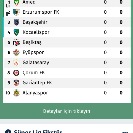
Amed
0
0
1
Erzurumspor FK
0
0
2
Başakşehir
0
0
3
Kocaelispor
0
0
4
Beşiktaş
0
0
5
Eyüpspor
0
0
6
Galatasaray
0
0
7
Çorum FK
0
0
8
Gaziantep FK
0
0
9
Alanyaspor
0
0
10
Detaylar için tıklayın
Süper Lig Fikstür