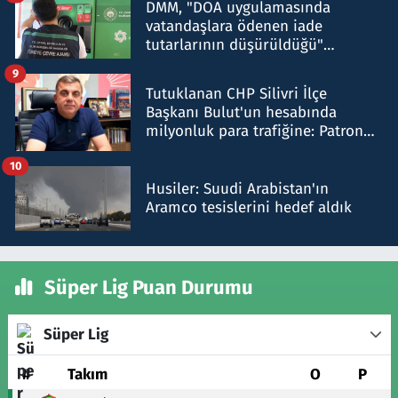
DMM, "DOA uygulamasında
vatandaşlara ödenen iade
tutarlarının düşürüldüğü"
iddiasını yalanladı
9
Tutuklanan CHP Silivri İlçe
Başkanı Bulut'un hesabında
milyonluk para trafiğine: Patron
talimat verdi, ben gönderdim
10
Husiler: Suudi Arabistan'ın
Aramco tesislerini hedef aldık
Süper Lig Puan Durumu
Süper Lig
#
Takım
O
P