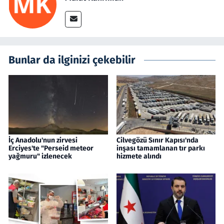
Bunlar da ilginizi çekebilir
İç Anadolu'nun zirvesi
Cilvegözü Sınır Kapısı'nda
Erciyes'te "Perseid meteor
inşası tamamlanan tır parkı
yağmuru" izlenecek
hizmete alındı