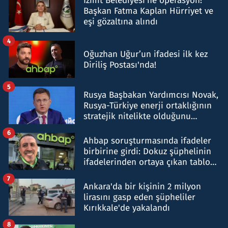
İzmit Belediyesi'ne operasyon!
Başkan Fatma Kaplan Hürriyet ve
eşi gözaltına alındı
4
Oğuzhan Uğur’un ifadesi ilk kez
Diriliş Postası'nda!
5
Rusya Başbakan Yardımcısı Novak,
Rusya-Türkiye enerji ortaklığının
stratejik nitelikte olduğunu
belirtti
6
Ahbap soruşturmasında ifadeler
birbirine girdi: Dokuz şüphelinin
ifadelerinden ortaya çıkan tablo
şok etti
7
Ankara'da bir kişinin 2 milyon
lirasını gasp eden şüpheliler
Kırıkkale'de yakalandı
8