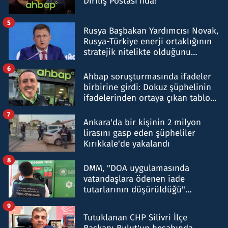
Diriliş Postası'nda!
5
Rusya Başbakan Yardımcısı Novak,
Rusya-Türkiye enerji ortaklığının
stratejik nitelikte olduğunu
belirtti
6
Ahbap soruşturmasında ifadeler
birbirine girdi: Dokuz şüphelinin
ifadelerinden ortaya çıkan tablo
şok etti
7
Ankara'da bir kişinin 2 milyon
lirasını gasp eden şüpheliler
Kırıkkale'de yakalandı
8
DMM, "DOA uygulamasında
vatandaşlara ödenen iade
tutarlarının düşürüldüğü"
iddiasını yalanladı
9
Tutuklanan CHP Silivri İlçe