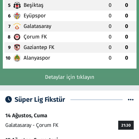
Beşiktaş
0
0
5
Eyüpspor
0
0
6
Galatasaray
0
0
7
Çorum FK
0
0
8
Gaziantep FK
0
0
9
Alanyaspor
0
0
10
Detaylar için tıklayın
Süper Lig Fikstür
14 Ağustos, Cuma
Galatasaray - Çorum FK
21:30