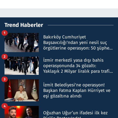
Trend Haberler
1
Bakırköy Cumhuriyet
Başsavcılığı'ndan yeni nesil suç
örgütlerine operasyon: 50 şüpheli
hakkında gözaltı kararı
2
İzmir merkezli yasa dışı bahis
operasyonunda 34 gözaltı:
Yaklaşık 2 Milyar liralık para trafiği
tespit edildi
3
İzmit Belediyesi'ne operasyon!
Başkan Fatma Kaplan Hürriyet ve
eşi gözaltına alındı
4
Oğuzhan Uğur’un ifadesi ilk kez