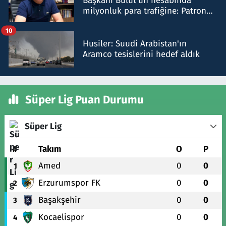
Başkanı Bulut'un hesabında
milyonluk para trafiğine: Patron
talimat verdi, ben gönderdim
10
Husiler: Suudi Arabistan'ın
Aramco tesislerini hedef aldık
Süper Lig Puan Durumu
Süper Lig
#
Takım
O
P
Amed
0
0
1
Erzurumspor FK
0
0
2
Başakşehir
0
0
3
Kocaelispor
0
0
4