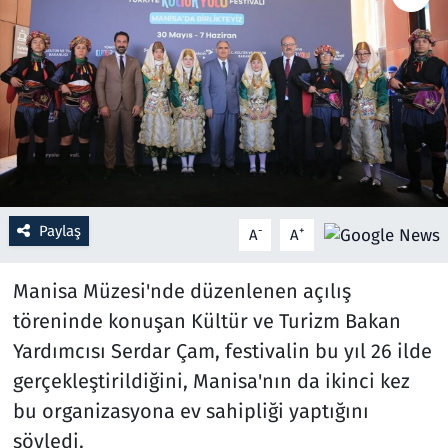
Resmi İlanlar
Rüya Tabirleri
Sağlık
Savunma Sanayi
Paylaş
-
+
A
A
Seçim 2023
Manisa Müzesi'nde düzenlenen açılış
Spor
töreninde konuşan Kültür ve Turizm Bakan
Yardımcısı Serdar Çam, festivalin bu yıl 26 ilde
Teknoloji ve Bilim
gerçekleştirildiğini, Manisa'nın da ikinci kez
Televizyon
bu organizasyona ev sahipliği yaptığını
söyledi.