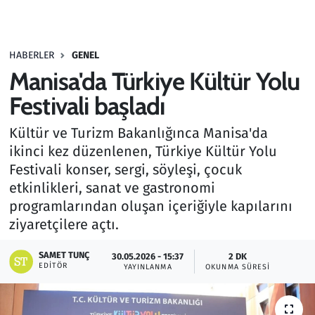
Gündem
HABERLER
GENEL
Haber
Manisa'da Türkiye Kültür Yolu
Kültür Sanat
Festivali başladı
Kültür ve Turizm Bakanlığınca Manisa'da
Kurumsal Haberler
ikinci kez düzenlenen, Türkiye Kültür Yolu
Festivali konser, sergi, söyleşi, çocuk
Lezzet Durağı
etkinlikleri, sanat ve gastronomi
Memur ve Kamu
programlarından oluşan içeriğiyle kapılarını
ziyaretçilere açtı.
Otomobil
SAMET TUNÇ
30.05.2026 - 15:37
2 DK
EDITÖR
YAYINLANMA
OKUNMA SÜRESI
Oyun
Ramazan