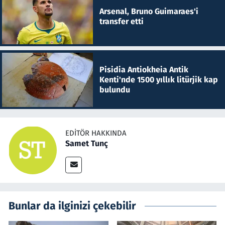
Arsenal, Bruno Guimaraes'i
transfer etti
Pisidia Antiokheia Antik
Kenti'nde 1500 yıllık litürjik kap
bulundu
EDITÖR HAKKINDA
Samet Tunç
Bunlar da ilginizi çekebilir