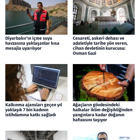
Diyarbakır'ın içme suyu
Cesareti, askeri dehası ve
havzasına yaklaşanlar kısa
adaletiyle tarihe yön veren,
mesajla uyarılıyor
cihan devletinin kurucusu:
Osman Gazi
Kalkınma ajansları geçen yıl
Ağaçların gövdesindeki
yaklaşık 7 bin kadının
halkalar iklim değişikliğinden
istihdamına katkı sağladı
yangınlara kadar doğanın
hafızasını taşıyor