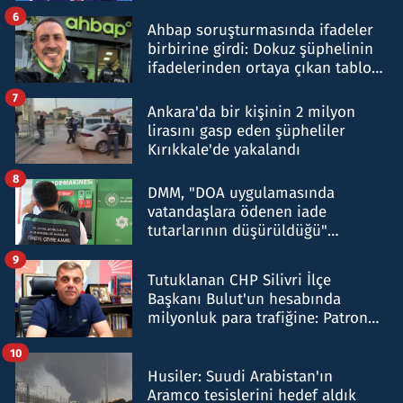
belirtti
6
Ahbap soruşturmasında ifadeler
birbirine girdi: Dokuz şüphelinin
ifadelerinden ortaya çıkan tablo
şok etti
7
Ankara'da bir kişinin 2 milyon
lirasını gasp eden şüpheliler
Kırıkkale'de yakalandı
8
DMM, "DOA uygulamasında
vatandaşlara ödenen iade
tutarlarının düşürüldüğü"
iddiasını yalanladı
9
Tutuklanan CHP Silivri İlçe
Başkanı Bulut'un hesabında
milyonluk para trafiğine: Patron
talimat verdi, ben gönderdim
10
Husiler: Suudi Arabistan'ın
Aramco tesislerini hedef aldık