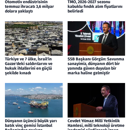
Otomotiv endüstrisinin
TMO, 2026-2027 sezonu
temmuz ihracatı 3,6 milyar
kabuklu fındık alım fiyatlarını
dolara yaklaştı
belirledi
Türkiye ve 7 ülke, İsrail'in
SSB Başkanı Görgün: Savunma
Gazze'deki saldırılarını ve
sanayimiz, dünyanın dört bir
hukuk ihlallerini en güçlü
yanında güven duyulan bir
şekilde kınadı
marka haline gelmiştir
Dünyanın üçüncü büyük yarı
Cevdet Yılmaz: Milli Yetkinlik
batık vinç gemisi İstanbul
Hamlesi, milli teknoloji üretme