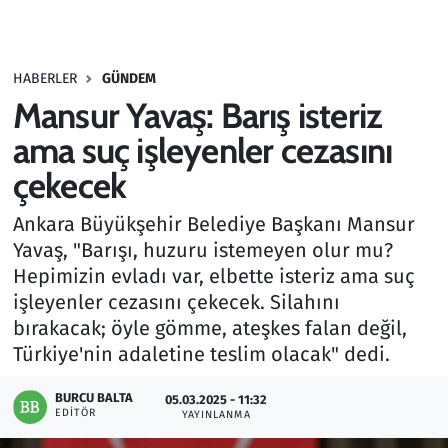
Gündem
HABERLER
GÜNDEM
Haber
Mansur Yavaş: Barış isteriz
Kültür Sanat
ama suç işleyenler cezasını
çekecek
Kurumsal Haberler
Ankara Büyükşehir Belediye Başkanı Mansur
Lezzet Durağı
Yavaş, "Barışı, huzuru istemeyen olur mu?
Hepimizin evladı var, elbette isteriz ama suç
Memur ve Kamu
işleyenler cezasını çekecek. Silahını
bırakacak; öyle gömme, ateşkes falan değil,
Otomobil
Türkiye'nin adaletine teslim olacak" dedi.
Oyun
BURCU BALTA
05.03.2025 - 11:32
EDITÖR
YAYINLANMA
Ramazan