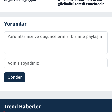
Boğazı'ndan geçiyor
irademizi sürdürecek insan
gücümüzü temsil etmektedir.
Yorumlar
Gönder
Trend Haberler