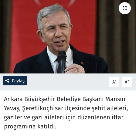
Resmi İlanlar
Rüya Tabirleri
Sağlık
Savunma Sanayi
Seçim 2023
Paylaş
-
+
A
A
Spor
Ankara Büyükşehir Belediye Başkanı Mansur
Teknoloji ve Bilim
Yavaş, Şereflikoçhisar ilçesinde şehit aileleri,
gaziler ve gazi aileleri için düzenlenen iftar
Televizyon
programına katıldı.