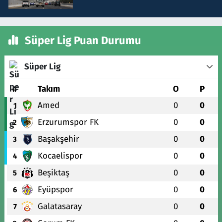
Süper Lig Puan Durumu
Süper Lig
#
Takım
O
P
Amed
0
0
1
Erzurumspor FK
0
0
2
Başakşehir
0
0
3
Kocaelispor
0
0
4
Beşiktaş
0
0
5
Eyüpspor
0
0
6
Galatasaray
0
0
7