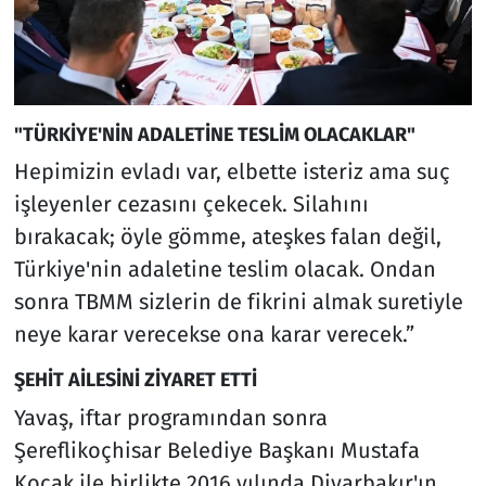
"TÜRKİYE'NİN ADALETİNE TESLİM OLACAKLAR"
Hepimizin evladı var, elbette isteriz ama suç
işleyenler cezasını çekecek. Silahını
bırakacak; öyle gömme, ateşkes falan değil,
Türkiye'nin adaletine teslim olacak. Ondan
sonra TBMM sizlerin de fikrini almak suretiyle
neye karar verecekse ona karar verecek.”
ŞEHİT AİLESİNİ ZİYARET ETTİ
Yavaş, iftar programından sonra
Şereflikoçhisar Belediye Başkanı Mustafa
Koçak ile birlikte 2016 yılında Diyarbakır'ın