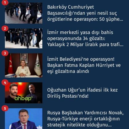
1
Bakırköy Cumhuriyet
Başsavcılığı'ndan yeni nesil suç
örgütlerine operasyon: 50 şüpheli
hakkında gözaltı kararı
2
İzmir merkezli yasa dışı bahis
operasyonunda 34 gözaltı:
Yaklaşık 2 Milyar liralık para trafiği
tespit edildi
3
İzmit Belediyesi'ne operasyon!
Başkan Fatma Kaplan Hürriyet ve
eşi gözaltına alındı
4
Oğuzhan Uğur’un ifadesi ilk kez
Diriliş Postası'nda!
5
Rusya Başbakan Yardımcısı Novak,
Rusya-Türkiye enerji ortaklığının
stratejik nitelikte olduğunu