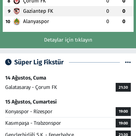
Çorum FK
0
0
8
Gaziantep FK
0
0
9
Alanyaspor
0
0
10
Detaylar için tıklayın
Süper Lig Fikstür
14 Ağustos, Cuma
Galatasaray - Çorum FK
21:30
15 Ağustos, Cumartesi
Konyaspor - Rizespor
19:00
Kasımpaşa - Trabzonspor
19:00
Gençlerbirliği S.K. - Fenerbahçe
21:30