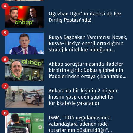
4
Oğuzhan Uğur’un ifadesi ilk kez
Diriliş Postası'nda!
5
Rusya Başbakan Yardımcısı Novak,
Rusya-Türkiye enerji ortaklığının
stratejik nitelikte olduğunu
belirtti
6
Ahbap soruşturmasında ifadeler
birbirine girdi: Dokuz şüphelinin
ifadelerinden ortaya çıkan tablo
şok etti
7
Ankara'da bir kişinin 2 milyon
lirasını gasp eden şüpheliler
Kırıkkale'de yakalandı
8
DMM, "DOA uygulamasında
vatandaşlara ödenen iade
tutarlarının düşürüldüğü"