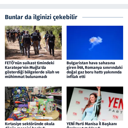
Bunlar da ilginizi çekebilir
FETÖ'nün suikast timindeki
Bulgaristan hava sahasına
Karatepe'nin Muğla'da
giren İHA, Romanya sınırındaki
gösterdiği bölgelerde silah ve
doğal gaz boru hattı yakınında
mühimmat bulunamadı
infilak etti
Kırtasiye sektöründe okula
YENİ Parti Manisa İl Başkanı