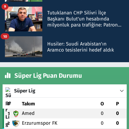
iddiasını yalanladı
9
Tutuklanan CHP Silivri İlçe
Başkanı Bulut'un hesabında
milyonluk para trafiğine: Patron
talimat verdi, ben gönderdim
10
Husiler: Suudi Arabistan'ın
Aramco tesislerini hedef aldık
Süper Lig Puan Durumu
Süper Lig
#
Takım
O
P
Amed
0
0
1
Erzurumspor FK
0
0
2