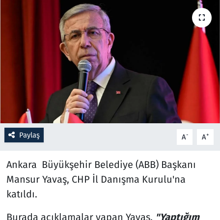
Resmi İlanlar
Rüya Tabirleri
Sağlık
Savunma Sanayi
Seçim 2023
Paylaş
-
+
A
A
Spor
Ankara Büyükşehir Belediye (ABB) Başkanı
Teknoloji ve Bilim
Mansur Yavaş, CHP İl Danışma Kurulu'na
katıldı.
Televizyon
Burada açıklamalar yapan Yavaş,
"Yaptığım