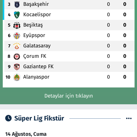
Başakşehir
0
0
3
Kocaelispor
0
0
4
Beşiktaş
0
0
5
Eyüpspor
0
0
6
Galatasaray
0
0
7
Çorum FK
0
0
8
Gaziantep FK
0
0
9
Alanyaspor
0
0
10
Detaylar için tıklayın
Süper Lig Fikstür
14 Ağustos, Cuma