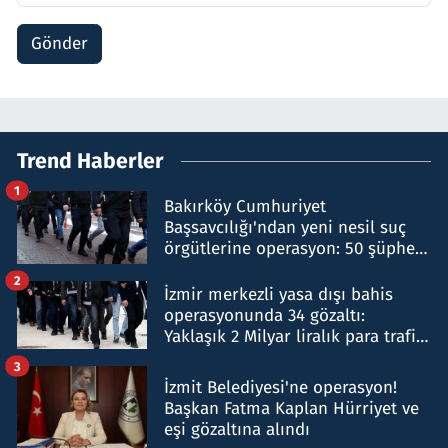
Gönder
Trend Haberler
1
Bakırköy Cumhuriyet
Başsavcılığı'ndan yeni nesil suç
örgütlerine operasyon: 50 şüpheli
hakkında gözaltı kararı
2
İzmir merkezli yasa dışı bahis
operasyonunda 34 gözaltı:
Yaklaşık 2 Milyar liralık para trafiği
tespit edildi
3
İzmit Belediyesi'ne operasyon!
Başkan Fatma Kaplan Hürriyet ve
eşi gözaltına alındı