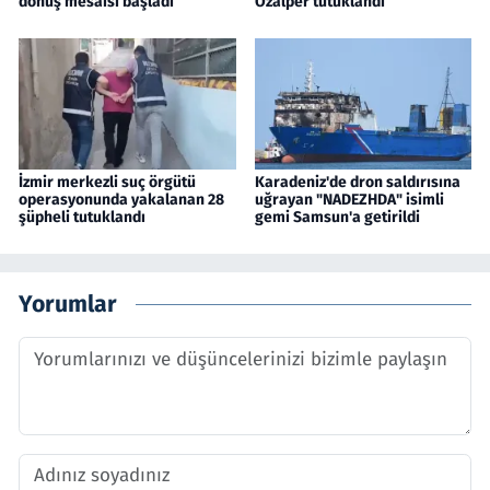
dönüş mesaisi başladı
Özalper tutuklandı
İzmir merkezli suç örgütü
Karadeniz'de dron saldırısına
operasyonunda yakalanan 28
uğrayan "NADEZHDA" isimli
şüpheli tutuklandı
gemi Samsun'a getirildi
Yorumlar