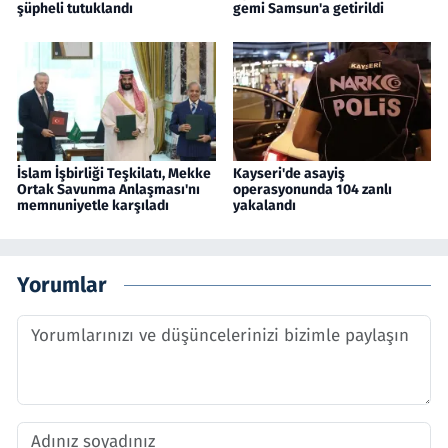
şüpheli tutuklandı
gemi Samsun'a getirildi
İslam İşbirliği Teşkilatı, Mekke
Kayseri'de asayiş
Ortak Savunma Anlaşması'nı
operasyonunda 104 zanlı
memnuniyetle karşıladı
yakalandı
Yorumlar