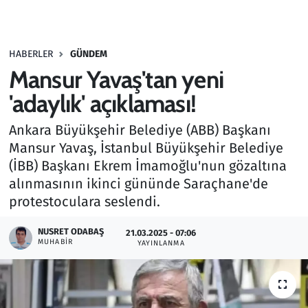
Gündem
HABERLER
GÜNDEM
Haber
Mansur Yavaş'tan yeni
Kültür Sanat
'adaylık' açıklaması!
Ankara Büyükşehir Belediye (ABB) Başkanı
Kurumsal Haberler
Mansur Yavaş, İstanbul Büyükşehir Belediye
(İBB) Başkanı Ekrem İmamoğlu'nun gözaltına
Lezzet Durağı
alınmasının ikinci gününde Saraçhane'de
Memur ve Kamu
protestoculara seslendi.
NUSRET ODABAŞ
Otomobil
21.03.2025 - 07:06
MUHABIR
YAYINLANMA
Oyun
Ramazan