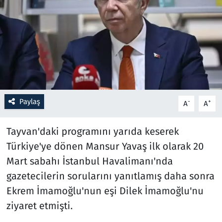
Resmi İlanlar
Rüya Tabirleri
Sağlık
Savunma Sanayi
Paylaş
-
+
A
A
Seçim 2023
Tayvan'daki programını yarıda keserek
Türkiye'ye dönen Mansur Yavaş ilk olarak 20
Spor
Mart sabahı İstanbul Havalimanı'nda
Teknoloji ve Bilim
gazetecilerin sorularını yanıtlamış daha sonra
Ekrem İmamoğlu'nun eşi Dilek İmamoğlu'nu
Televizyon
ziyaret etmişti.