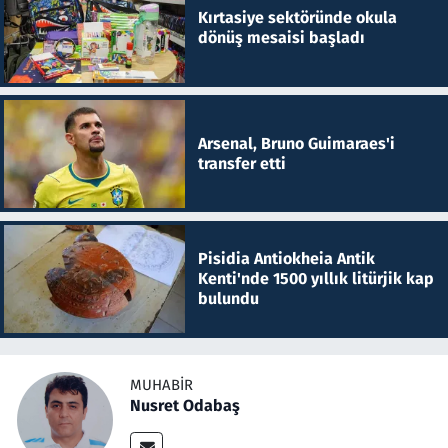
Kırtasiye sektöründe okula
dönüş mesaisi başladı
Arsenal, Bruno Guimaraes'i
transfer etti
Pisidia Antiokheia Antik
Kenti'nde 1500 yıllık litürjik kap
bulundu
MUHABIR
Nusret Odabaş