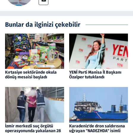
Bunlar da ilginizi çekebilir
Kırtasiye sektöründe okula
YENİ Parti Manisa İl Başkanı
dönüş mesaisi başladı
Özalper tutuklandı
İzmir merkezli suç örgütü
Karadeniz'de dron saldırısına
operasyonunda yakalanan 28
uğrayan "NADEZHDA" isimli