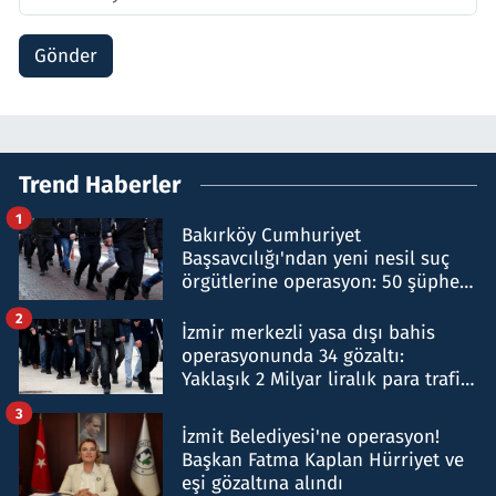
Gönder
Trend Haberler
1
Bakırköy Cumhuriyet
Başsavcılığı'ndan yeni nesil suç
örgütlerine operasyon: 50 şüpheli
hakkında gözaltı kararı
2
İzmir merkezli yasa dışı bahis
operasyonunda 34 gözaltı:
Yaklaşık 2 Milyar liralık para trafiği
tespit edildi
3
İzmit Belediyesi'ne operasyon!
Başkan Fatma Kaplan Hürriyet ve
eşi gözaltına alındı