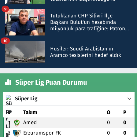
iddiasını yalanladı
9
Tutuklanan CHP Silivri İlçe
Başkanı Bulut'un hesabında
milyonluk para trafiğine: Patron
talimat verdi, ben gönderdim
10
Husiler: Suudi Arabistan'ın
Aramco tesislerini hedef aldık
Süper Lig Puan Durumu
Süper Lig
#
Takım
O
P
Amed
0
0
1
Erzurumspor FK
0
0
2