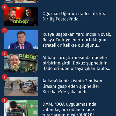
4
Oğuzhan Uğur’un ifadesi ilk kez
Diriliş Postası'nda!
5
Rusya Başbakan Yardımcısı Novak,
Rusya-Türkiye enerji ortaklığının
stratejik nitelikte olduğunu
belirtti
6
Ahbap soruşturmasında ifadeler
birbirine girdi: Dokuz şüphelinin
ifadelerinden ortaya çıkan tablo
şok etti
7
Ankara'da bir kişinin 2 milyon
lirasını gasp eden şüpheliler
Kırıkkale'de yakalandı
8
DMM, "DOA uygulamasında
vatandaşlara ödenen iade
tutarlarının düşürüldüğü"