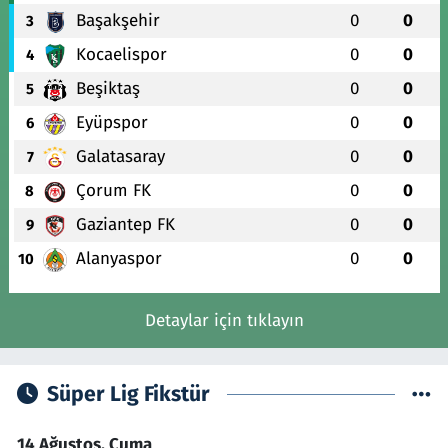
Başakşehir
0
0
3
Kocaelispor
0
0
4
Beşiktaş
0
0
5
Eyüpspor
0
0
6
Galatasaray
0
0
7
Çorum FK
0
0
8
Gaziantep FK
0
0
9
Alanyaspor
0
0
10
Detaylar için tıklayın
Süper Lig Fikstür
14 Ağustos, Cuma