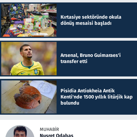
Kırtasiye sektöründe okula
dönüş mesaisi başladı
Arsenal, Bruno Guimaraes'i
transfer etti
Pisidia Antiokheia Antik
Kenti'nde 1500 yıllık litürjik kap
bulundu
MUHABIR
Nusret Odabaş