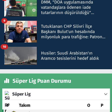
DMM, "DOA uygulamasında
vatandaşlara ödenen iade
tutarlarının düşürüldüğü"
iddiasını yalanladı
9
Tutuklanan CHP Silivri İlçe
Başkanı Bulut'un hesabında
milyonluk para trafiğine: Patron
talimat verdi, ben gönderdim
10
Husiler: Suudi Arabistan'ın
Aramco tesislerini hedef aldık
Süper Lig Puan Durumu
Süper Lig
#
Takım
O
P