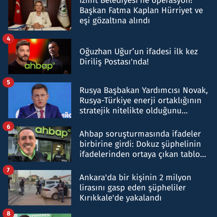
İzmit Belediyesi'ne operasyon!
Başkan Fatma Kaplan Hürriyet ve
eşi gözaltına alındı
4
Oğuzhan Uğur’un ifadesi ilk kez
Diriliş Postası'nda!
5
Rusya Başbakan Yardımcısı Novak,
Rusya-Türkiye enerji ortaklığının
stratejik nitelikte olduğunu
belirtti
6
Ahbap soruşturmasında ifadeler
birbirine girdi: Dokuz şüphelinin
ifadelerinden ortaya çıkan tablo
şok etti
7
Ankara'da bir kişinin 2 milyon
lirasını gasp eden şüpheliler
Kırıkkale'de yakalandı
8