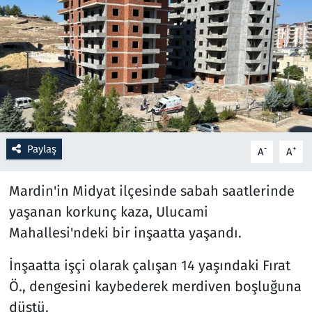
Resmi İlanlar
Rüya Tabirleri
Sağlık
Savunma Sanayi
Paylaş
-
+
A
A
Seçim 2023
Mardin'in Midyat ilçesinde sabah saatlerinde
Spor
yaşanan korkunç kaza, Ulucami
Mahallesi'ndeki bir inşaatta yaşandı.
Teknoloji ve Bilim
İnşaatta işçi olarak çalışan 14 yaşındaki Fırat
Televizyon
Ö., dengesini kaybederek merdiven boşluğuna
düştü.