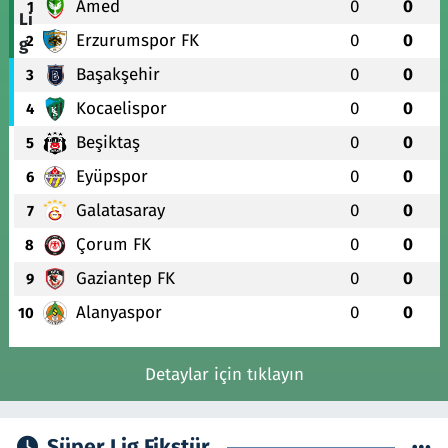
Amed
0
0
1
Erzurumspor FK
0
0
2
Başakşehir
0
0
3
Kocaelispor
0
0
4
Beşiktaş
0
0
5
Eyüpspor
0
0
6
Galatasaray
0
0
7
Çorum FK
0
0
8
Gaziantep FK
0
0
9
Alanyaspor
0
0
10
Detaylar için tıklayın
Süper Lig Fikstür