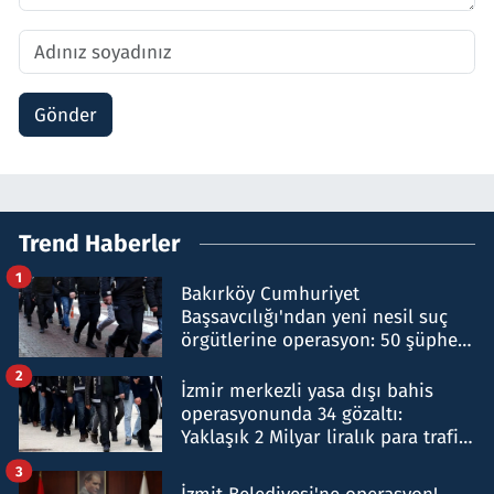
Gönder
Trend Haberler
1
Bakırköy Cumhuriyet
Başsavcılığı'ndan yeni nesil suç
örgütlerine operasyon: 50 şüpheli
hakkında gözaltı kararı
2
İzmir merkezli yasa dışı bahis
operasyonunda 34 gözaltı:
Yaklaşık 2 Milyar liralık para trafiği
tespit edildi
3