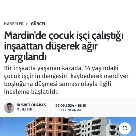
Gündem
HABERLER
GÜNCEL
Haber
Mardin'de çocuk işçi çalıştığı
Kültür Sanat
inşaattan düşerek ağır
yargılandı
Kurumsal Haberler
Bir inşaatta yaşanan kazada, 14 yaşındaki
Lezzet Durağı
çocuk işçinin dengesini kaybederek merdiven
boşluğuna düşmesi sonrası olayla ilgili
Memur ve Kamu
inceleme başlatıldı.
Otomobil
NUSRET ODABAŞ
27.09.2024 - 15:10
MUHABIR
YAYINLANMA
Oyun
Ramazan