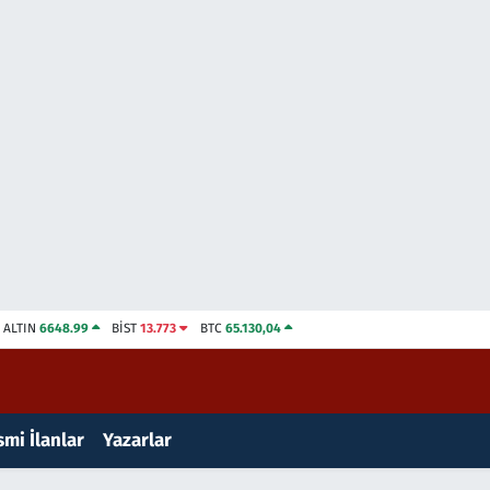
ALTIN
6648.99
BİST
13.773
BTC
65.130,04
mi İlanlar
Yazarlar