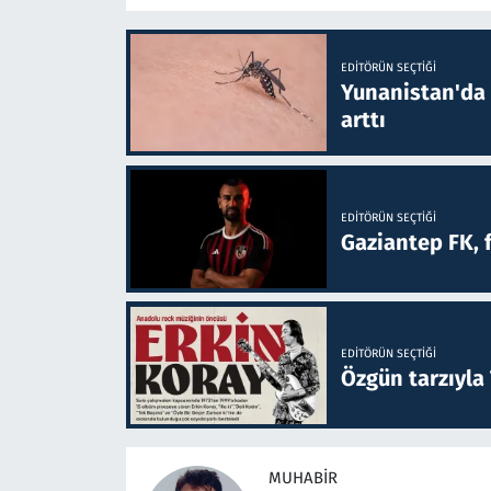
EDITÖRÜN SEÇTIĞI
Yunanistan'da B
arttı
EDITÖRÜN SEÇTIĞI
Gaziantep FK, 
EDITÖRÜN SEÇTIĞI
Özgün tarzıyla
MUHABIR