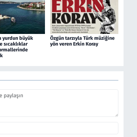
u yurdun büyük
Özgün tarzıyla Türk müziğine
 sıcaklıklar
yön veren Erkin Koray
rmallerinde
ek