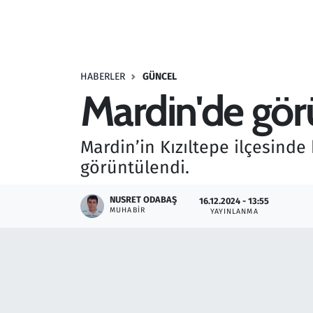
Resmi İlanlar
Rüya Tabirleri
HABERLER
GÜNCEL
Mardin'de görü
Sağlık
Savunma Sanayi
Mardin’in Kızıltepe ilçesinde
görüntülendi.
Seçim 2023
NUSRET ODABAŞ
16.12.2024 - 13:55
Spor
MUHABIR
YAYINLANMA
Teknoloji ve Bilim
Televizyon