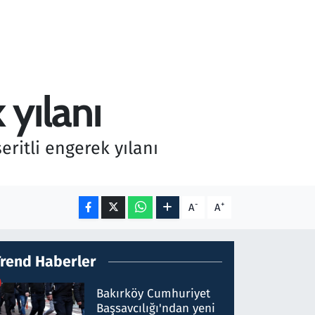
 yılanı
eritli engerek yılanı
-
+
A
A
Trend Haberler
Bakırköy Cumhuriyet
Başsavcılığı'ndan yeni