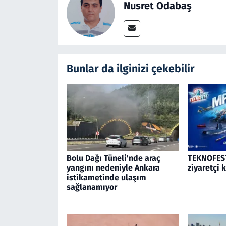
Nusret Odabaş
Bunlar da ilginizi çekebilir
Bolu Dağı Tüneli'nde araç
TEKNOFEST
yangını nedeniyle Ankara
ziyaretçi 
istikametinde ulaşım
sağlanamıyor