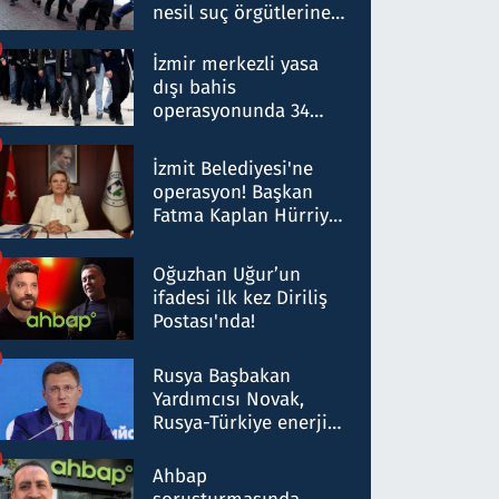
nesil suç örgütlerine
operasyon: 50 şüpheli
hakkında gözaltı kararı
İzmir merkezli yasa
dışı bahis
operasyonunda 34
gözaltı: Yaklaşık 2
Milyar liralık para
İzmit Belediyesi'ne
trafiği tespit edildi
operasyon! Başkan
Fatma Kaplan Hürriyet
ve eşi gözaltına alındı
Oğuzhan Uğur’un
ifadesi ilk kez Diriliş
Postası'nda!
Rusya Başbakan
Yardımcısı Novak,
Rusya-Türkiye enerji
ortaklığının stratejik
nitelikte olduğunu
Ahbap
belirtti