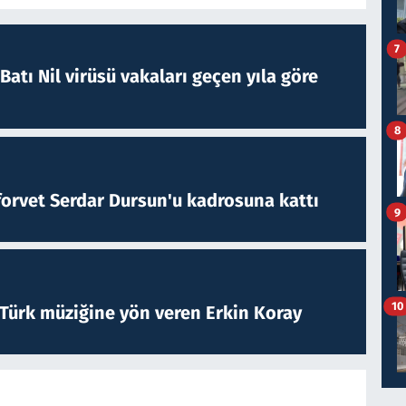
7
atı Nil virüsü vakaları geçen yıla göre
8
forvet Serdar Dursun'u kadrosuna kattı
9
10
 Türk müziğine yön veren Erkin Koray