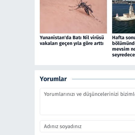
Yunanistan'da Batı Nil virüsü
Hafta son
vakaları geçen yıla göre arttı
bölümünde
mevsim no
seyredec
Yorumlar