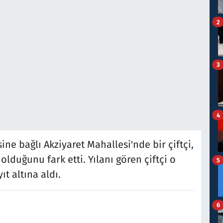
2
3
4
sine bağlı Akziyaret Mahallesi'nde bir çiftçi,
olduğunu fark etti. Yılanı gören çiftçi o
5
ıt altına aldı.
6