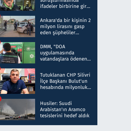
soruşturmasında
ifadeler birbirine girdi:
Dokuz şüphelinin
ifadelerinden ortaya
Ankara'da bir kişinin 2
çıkan tablo şok etti
milyon lirasını gasp
eden şüpheliler
Kırıkkale'de yakalandı
DMM, "DOA
uygulamasında
vatandaşlara ödenen
iade tutarlarının
düşürüldüğü" iddiasını
Tutuklanan CHP Silivri
yalanladı
İlçe Başkanı Bulut'un
hesabında milyonluk
para trafiğine: Patron
talimat verdi, ben
Husiler: Suudi
gönderdim
Arabistan'ın Aramco
tesislerini hedef aldık