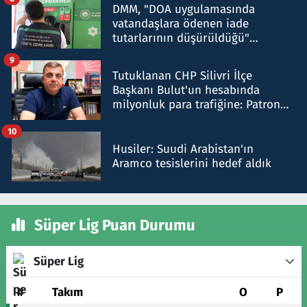
DMM, "DOA uygulamasında
vatandaşlara ödenen iade
tutarlarının düşürüldüğü"
iddiasını yalanladı
9
Tutuklanan CHP Silivri İlçe
Başkanı Bulut'un hesabında
milyonluk para trafiğine: Patron
talimat verdi, ben gönderdim
10
Husiler: Suudi Arabistan'ın
Aramco tesislerini hedef aldık
Süper Lig Puan Durumu
Süper Lig
#
Takım
O
P