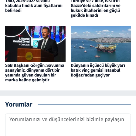
TMO, 2026-2027 sezonu
Türkiye ve 7 ülke, İsrail'in
kabuklu fındık alım fiyatlarını
Gazze'deki saldırılarını ve
belirledi
hukuk ihlallerini en güçlü
şekilde kınadı
SSB Başkanı Görgün: Savunma
Dünyanın üçüncü büyük yarı
sanayimiz, dünyanın dört bir
batık vinç gemisi İstanbul
yanında güven duyulan bir
Boğazı'ndan geçiyor
marka haline gelmiştir
Yorumlar