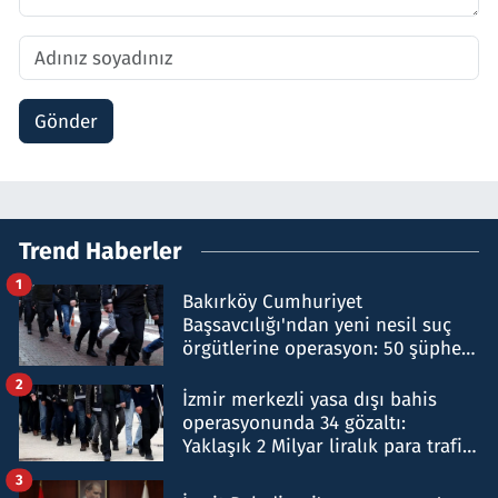
Gönder
Trend Haberler
1
Bakırköy Cumhuriyet
Başsavcılığı'ndan yeni nesil suç
örgütlerine operasyon: 50 şüpheli
hakkında gözaltı kararı
2
İzmir merkezli yasa dışı bahis
operasyonunda 34 gözaltı:
Yaklaşık 2 Milyar liralık para trafiği
tespit edildi
3