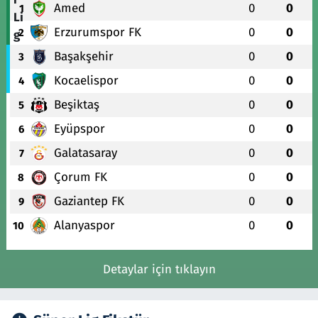
Amed
0
0
1
Erzurumspor FK
0
0
2
Başakşehir
0
0
3
Kocaelispor
0
0
4
Beşiktaş
0
0
5
Eyüpspor
0
0
6
Galatasaray
0
0
7
Çorum FK
0
0
8
Gaziantep FK
0
0
9
Alanyaspor
0
0
10
Detaylar için tıklayın