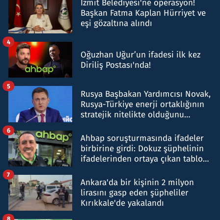
İzmit Belediyesi'ne operasyon!
Başkan Fatma Kaplan Hürriyet ve
eşi gözaltına alındı
4
Oğuzhan Uğur’un ifadesi ilk kez
Diriliş Postası'nda!
5
Rusya Başbakan Yardımcısı Novak,
Rusya-Türkiye enerji ortaklığının
stratejik nitelikte olduğunu
belirtti
6
Ahbap soruşturmasında ifadeler
birbirine girdi: Dokuz şüphelinin
ifadelerinden ortaya çıkan tablo
şok etti
7
Ankara'da bir kişinin 2 milyon
lirasını gasp eden şüpheliler
Kırıkkale'de yakalandı
8