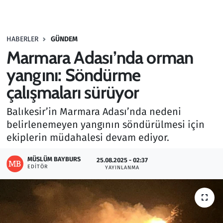
Gündem
HABERLER
GÜNDEM
Haber
Marmara Adası’nda orman
Kültür Sanat
yangını: Söndürme
çalışmaları sürüyor
Kurumsal Haberler
Balıkesir’in Marmara Adası’nda nedeni
Lezzet Durağı
belirlenemeyen yangının söndürülmesi için
ekiplerin müdahalesi devam ediyor.
Memur ve Kamu
MÜSLÜM BAYBURS
25.08.2025 - 02:37
EDITÖR
YAYINLANMA
Otomobil
Oyun
Ramazan