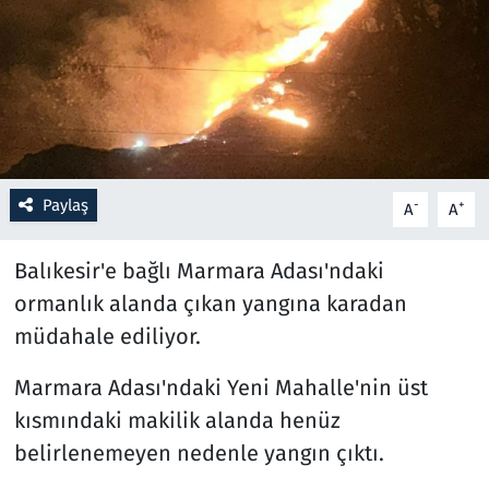
Resmi İlanlar
Rüya Tabirleri
Sağlık
Paylaş
-
+
A
A
Savunma Sanayi
Balıkesir'e bağlı Marmara Adası'ndaki
Seçim 2023
ormanlık alanda çıkan yangına karadan
Spor
müdahale ediliyor.
Teknoloji ve Bilim
Marmara Adası'ndaki Yeni Mahalle'nin üst
kısmındaki makilik alanda henüz
Televizyon
belirlenemeyen nedenle yangın çıktı.