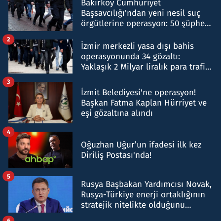
Bakırköy Cumhuriyet
Başsavcılığı'ndan yeni nesil suç
örgütlerine operasyon: 50 şüpheli
hakkında gözaltı kararı
2
İzmir merkezli yasa dışı bahis
operasyonunda 34 gözaltı:
Yaklaşık 2 Milyar liralık para trafiği
tespit edildi
3
İzmit Belediyesi'ne operasyon!
Başkan Fatma Kaplan Hürriyet ve
eşi gözaltına alındı
4
Oğuzhan Uğur’un ifadesi ilk kez
Diriliş Postası'nda!
5
Rusya Başbakan Yardımcısı Novak,
Rusya-Türkiye enerji ortaklığının
stratejik nitelikte olduğunu
belirtti
6