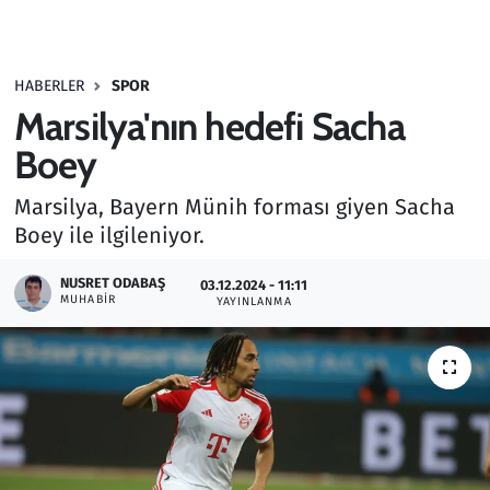
Gündem
HABERLER
SPOR
Haber
Marsilya'nın hedefi Sacha
Kültür Sanat
Boey
Marsilya, Bayern Münih forması giyen Sacha
Kurumsal Haberler
Boey ile ilgileniyor.
Lezzet Durağı
NUSRET ODABAŞ
03.12.2024 - 11:11
MUHABIR
YAYINLANMA
Memur ve Kamu
Otomobil
Oyun
Ramazan