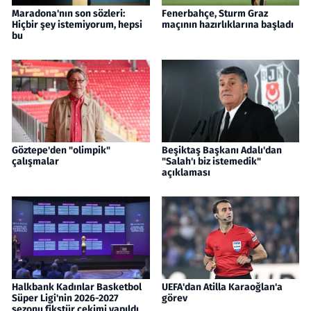
Maradona'nın son sözleri:
Fenerbahçe, Sturm Graz
Hiçbir şey istemiyorum, hepsi
maçının hazırlıklarına başladı
bu
Göztepe'den "olimpik"
Beşiktaş Başkanı Adalı'dan
çalışmalar
"Salah'ı biz istemedik"
açıklaması
Halkbank Kadınlar Basketbol
UEFA'dan Atilla Karaoğlan'a
Süper Ligi'nin 2026-2027
görev
sezonu fikstür çekimi yapıldı