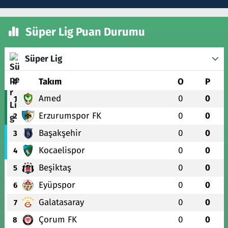
Süper Lig Puan Durumu
Süper Lig
#
Takım
O
P
Amed
0
0
1
Erzurumspor FK
0
0
2
Başakşehir
0
0
3
Kocaelispor
0
0
4
Beşiktaş
0
0
5
Eyüpspor
0
0
6
Galatasaray
0
0
7
Çorum FK
0
0
8