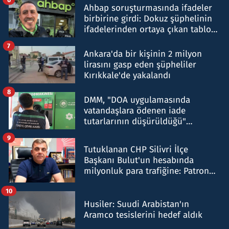
Ahbap soruşturmasında ifadeler
birbirine girdi: Dokuz şüphelinin
ifadelerinden ortaya çıkan tablo
şok etti
7
Ankara'da bir kişinin 2 milyon
lirasını gasp eden şüpheliler
Kırıkkale'de yakalandı
8
DMM, "DOA uygulamasında
vatandaşlara ödenen iade
tutarlarının düşürüldüğü"
iddiasını yalanladı
9
Tutuklanan CHP Silivri İlçe
Başkanı Bulut'un hesabında
milyonluk para trafiğine: Patron
talimat verdi, ben gönderdim
10
Husiler: Suudi Arabistan'ın
Aramco tesislerini hedef aldık