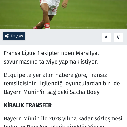
Resmi İlanlar
Rüya Tabirleri
Paylaş
-
+
A
A
Sağlık
Fransa Ligue 1 ekiplerinden Marsilya,
Savunma Sanayi
savunmasına takviye yapmak istiyor.
Seçim 2023
L'Equipe'te yer alan habere göre, Fransız
temsilcisinin ilgilendiği oyunculardan biri de
Spor
Bayern Münih'in sağ beki Sacha Boey.
Teknoloji ve Bilim
KİRALIK TRANSFER
Televizyon
Bayern Münih ile 2028 yılına kadar sözleşmesi
bulunan Boey'un teknik direktör Vincent