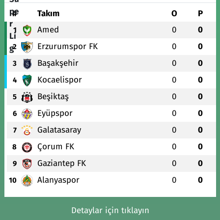
#
Takım
O
P
Amed
0
0
1
Erzurumspor FK
0
0
2
Başakşehir
0
0
3
Kocaelispor
0
0
4
Beşiktaş
0
0
5
Eyüpspor
0
0
6
Galatasaray
0
0
7
Çorum FK
0
0
8
Gaziantep FK
0
0
9
Alanyaspor
0
0
10
Detaylar için tıklayın