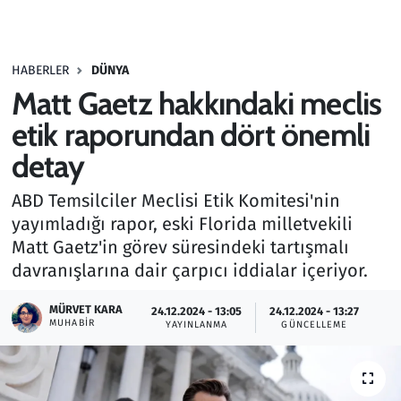
Gündem
HABERLER
DÜNYA
Haber
Matt Gaetz hakkındaki meclis
Kültür Sanat
etik raporundan dört önemli
detay
Kurumsal Haberler
ABD Temsilciler Meclisi Etik Komitesi'nin
Lezzet Durağı
yayımladığı rapor, eski Florida milletvekili
Matt Gaetz'in görev süresindeki tartışmalı
Memur ve Kamu
davranışlarına dair çarpıcı iddialar içeriyor.
Otomobil
MÜRVET KARA
24.12.2024 - 13:05
24.12.2024 - 13:27
MUHABIR
YAYINLANMA
GÜNCELLEME
Oyun
Ramazan