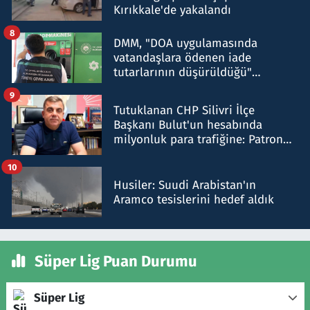
Kırıkkale'de yakalandı
8
DMM, "DOA uygulamasında
vatandaşlara ödenen iade
tutarlarının düşürüldüğü"
iddiasını yalanladı
9
Tutuklanan CHP Silivri İlçe
Başkanı Bulut'un hesabında
milyonluk para trafiğine: Patron
talimat verdi, ben gönderdim
10
Husiler: Suudi Arabistan'ın
Aramco tesislerini hedef aldık
Süper Lig Puan Durumu
Süper Lig