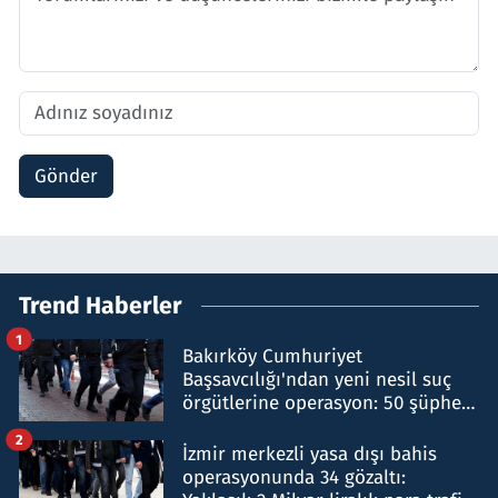
Gönder
Trend Haberler
1
Bakırköy Cumhuriyet
Başsavcılığı'ndan yeni nesil suç
örgütlerine operasyon: 50 şüpheli
hakkında gözaltı kararı
2
İzmir merkezli yasa dışı bahis
operasyonunda 34 gözaltı: