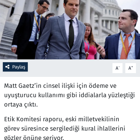
Resmi İlanlar
Rüya Tabirleri
Sağlık
Savunma Sanayi
Paylaş
-
+
A
A
Seçim 2023
Matt Gaetz’in cinsel ilişki için ödeme ve
Spor
uyuşturucu kullanımı gibi iddialarla yüzleştiği
ortaya çıktı.
Teknoloji ve Bilim
Etik Komitesi raporu, eski milletvekilinin
Televizyon
görev süresince sergilediği kural ihlallerini
gözler önüne seriyor.