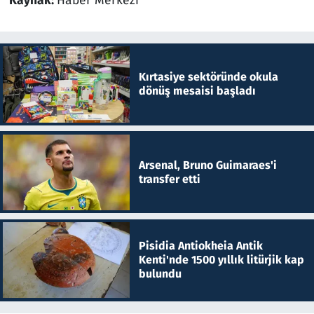
Kaynak:
Haber Merkezi
Kırtasiye sektöründe okula
dönüş mesaisi başladı
Arsenal, Bruno Guimaraes'i
transfer etti
Pisidia Antiokheia Antik
Kenti'nde 1500 yıllık litürjik kap
bulundu