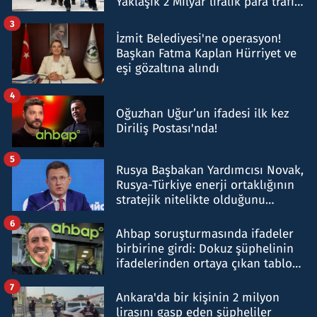
Yaklaşık 2 Milyar liralık para trafiği
tespit edildi
3
İzmit Belediyesi'ne operasyon!
Başkan Fatma Kaplan Hürriyet ve
eşi gözaltına alındı
4
Oğuzhan Uğur’un ifadesi ilk kez
Diriliş Postası'nda!
5
Rusya Başbakan Yardımcısı Novak,
Rusya-Türkiye enerji ortaklığının
stratejik nitelikte olduğunu
belirtti
6
Ahbap soruşturmasında ifadeler
birbirine girdi: Dokuz şüphelinin
ifadelerinden ortaya çıkan tablo
şok etti
7
Ankara'da bir kişinin 2 milyon
lirasını gasp eden şüpheliler