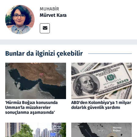
MUHABIR
Mürvet Kara
Bunlar da ilginizi çekebilir
'Hürmüz Boğazı konusunda
ABD'den Kolombiya'ya 1 milyar
Umman'la müzakereler
dolarlık güvenlik yardımı
sonuçlanma aşamasında'