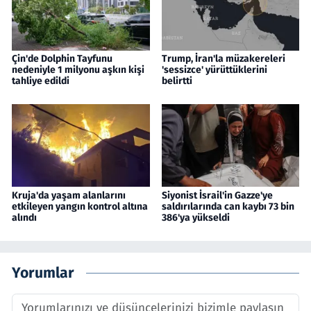
Çin'de Dolphin Tayfunu
Trump, İran'la müzakereleri
nedeniyle 1 milyonu aşkın kişi
'sessizce' yürüttüklerini
tahliye edildi
belirtti
Kruja'da yaşam alanlarını
Siyonist İsrail'in Gazze'ye
etkileyen yangın kontrol altına
saldırılarında can kaybı 73 bin
alındı
386'ya yükseldi
Yorumlar