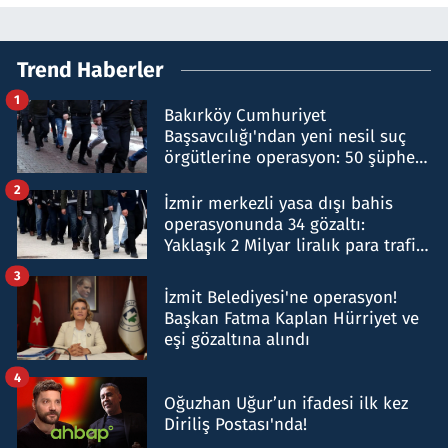
Trend Haberler
1
Bakırköy Cumhuriyet
Başsavcılığı'ndan yeni nesil suç
örgütlerine operasyon: 50 şüpheli
hakkında gözaltı kararı
2
İzmir merkezli yasa dışı bahis
operasyonunda 34 gözaltı:
Yaklaşık 2 Milyar liralık para trafiği
tespit edildi
3
İzmit Belediyesi'ne operasyon!
Başkan Fatma Kaplan Hürriyet ve
eşi gözaltına alındı
4
Oğuzhan Uğur’un ifadesi ilk kez
Diriliş Postası'nda!