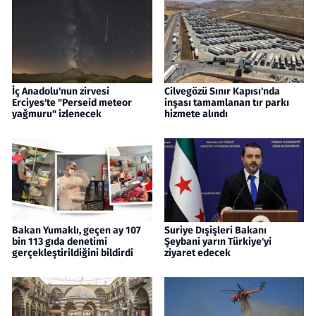
İç Anadolu'nun zirvesi
Cilvegözü Sınır Kapısı'nda
Erciyes'te "Perseid meteor
inşası tamamlanan tır parkı
yağmuru" izlenecek
hizmete alındı
Bakan Yumaklı, geçen ay 107
Suriye Dışişleri Bakanı
bin 113 gıda denetimi
Şeybani yarın Türkiye'yi
gerçekleştirildiğini bildirdi
ziyaret edecek