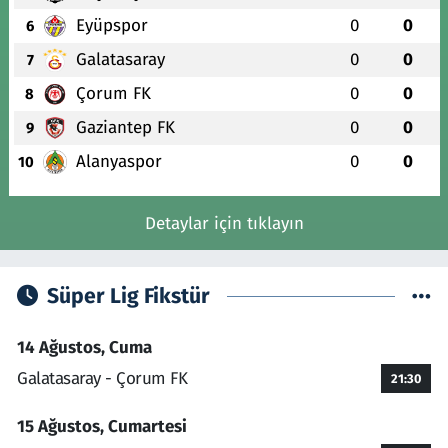
Eyüpspor
0
0
6
Galatasaray
0
0
7
Çorum FK
0
0
8
Gaziantep FK
0
0
9
Alanyaspor
0
0
10
Detaylar için tıklayın
Süper Lig Fikstür
14 Ağustos, Cuma
Galatasaray - Çorum FK
21:30
15 Ağustos, Cumartesi