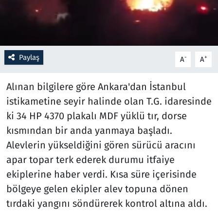
Resmi İlanlar
Rüya Tabirleri
Paylaş
-
+
A
A
Sağlık
Alınan bilgilere göre Ankara'dan İstanbul
Savunma Sanayi
istikametine seyir halinde olan T.G. idaresinde
ki 34 HP 4370 plakalı MDF yüklü tır, dorse
Seçim 2023
kısmından bir anda yanmaya başladı.
Alevlerin yükseldiğini gören sürücü aracını
Spor
apar topar terk ederek durumu itfaiye
Teknoloji ve Bilim
ekiplerine haber verdi. Kısa süre içerisinde
bölgeye gelen ekipler alev topuna dönen
Televizyon
tırdaki yangını söndürerek kontrol altına aldı.