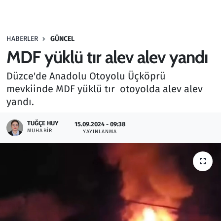
Gündem
HABERLER
GÜNCEL
Haber
MDF yüklü tır alev alev yandı
Kültür Sanat
Düzce'de Anadolu Otoyolu Üçköprü
mevkiinde MDF yüklü tır otoyolda alev alev
Kurumsal Haberler
yandı.
Lezzet Durağı
TUĞÇE HUY
15.09.2024 - 09:38
MUHABIR
YAYINLANMA
Memur ve Kamu
Otomobil
Oyun
Ramazan