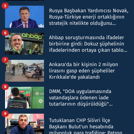
5
Rusya Başbakan Yardımcısı Novak,
Rusya-Türkiye enerji ortaklığının
stratejik nitelikte olduğunu
belirtti
6
Ahbap soruşturmasında ifadeler
birbirine girdi: Dokuz şüphelinin
ifadelerinden ortaya çıkan tablo
şok etti
7
Ankara'da bir kişinin 2 milyon
lirasını gasp eden şüpheliler
Kırıkkale'de yakalandı
8
DMM, "DOA uygulamasında
vatandaşlara ödenen iade
tutarlarının düşürüldüğü"
iddiasını yalanladı
9
Tutuklanan CHP Silivri İlçe
Başkanı Bulut'un hesabında
milyonluk para trafiğine: Patron