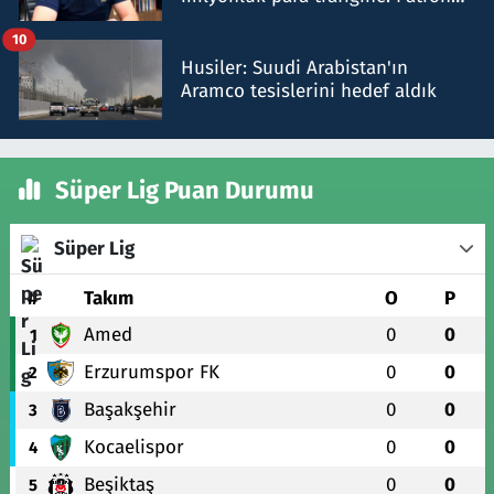
talimat verdi, ben gönderdim
10
Husiler: Suudi Arabistan'ın
Aramco tesislerini hedef aldık
Süper Lig Puan Durumu
Süper Lig
#
Takım
O
P
Amed
0
0
1
Erzurumspor FK
0
0
2
Başakşehir
0
0
3
Kocaelispor
0
0
4
Beşiktaş
0
0
5