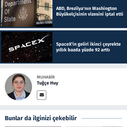
ABD, Brezilya'nın Washington
Büyükelçisinin vizesini iptal etti
SpaceX'in geliri ikinci çeyrekte
yıllık bazda yüzde 92 arttı
MUHABIR
Tuğçe Huy
Bunlar da ilginizi çekebilir