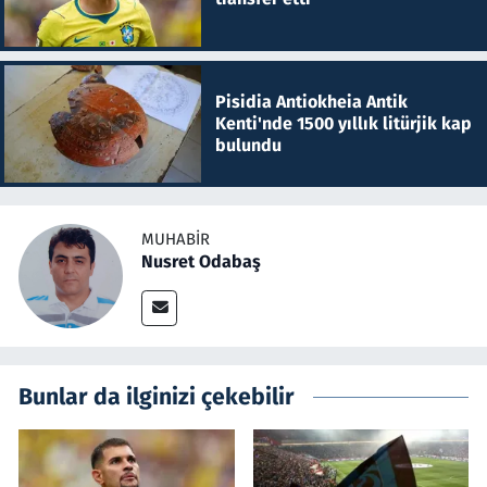
Pisidia Antiokheia Antik
Kenti'nde 1500 yıllık litürjik kap
bulundu
MUHABIR
Nusret Odabaş
Bunlar da ilginizi çekebilir