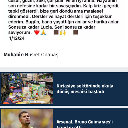
Muhabir:
Nusret Odabaş
Kırtasiye sektöründe okula
dönüş mesaisi başladı
Arsenal, Bruno Guimaraes'i
transfer etti