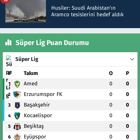
Husiler: Suudi Arabistan'ın
Aramco tesislerini hedef aldık
Süper Lig Puan Durumu
Süper Lig
#
Takım
O
P
Amed
0
0
1
Erzurumspor FK
0
0
2
Başakşehir
0
0
3
Kocaelispor
0
0
4
Beşiktaş
0
0
5
Eyüpspor
0
0
6