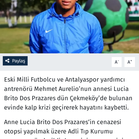
Resmi İlanlar
Rüya Tabirleri
Sağlık
Paylaş
Savunma Sanayi
-
+
A
A
Seçim 2023
Eski Milli Futbolcu ve Antalyaspor yardımcı
antrenörü Mehmet Aurelio’nun annesi Lucia
Spor
Brito Dos Prazares dün Çekmeköy’de bulunan
evinde kalp krizi geçirerek hayatını kaybetti.
Teknoloji ve Bilim
Anne Lucia Brito Dos Prazares‘in cenazesi
Televizyon
otopsi yapılmak üzere Adli Tıp Kurumu