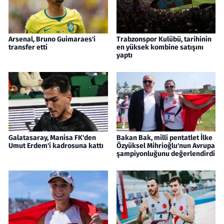
Arsenal, Bruno Guimaraes'i
Trabzonspor Kulübü, tarihinin
transfer etti
en yüksek kombine satışını
yaptı
Galatasaray, Manisa FK'den
Bakan Bak, milli pentatlet İlke
Umut Erdem'i kadrosuna kattı
Özyüksel Mihrioğlu'nun Avrupa
şampiyonluğunu değerlendirdi