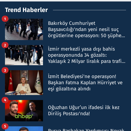
Trend Haberler
1
Bakırköy Cumhuriyet
Başsavcılığı'ndan yeni nesil suç
örgütlerine operasyon: 50 şüpheli
hakkında gözaltı kararı
2
İzmir merkezli yasa dışı bahis
operasyonunda 34 gözaltı:
Yaklaşık 2 Milyar liralık para trafiği
tespit edildi
3
İzmit Belediyesi'ne operasyon!
Başkan Fatma Kaplan Hürriyet ve
eşi gözaltına alındı
4
Oğuzhan Uğur’un ifadesi ilk kez
Diriliş Postası'nda!
5
Rusya Başbakan Yardımcısı Novak,