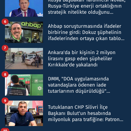
Rusya-Türkiye enerji ortaklığının
stratejik nitelikte olduğunu
belirtti
6
Ahbap soruşturmasında ifadeler
birbirine girdi: Dokuz şüphelinin
ifadelerinden ortaya çıkan tablo
şok etti
7
Ankara'da bir kişinin 2 milyon
lirasını gasp eden şüpheliler
Kırıkkale'de yakalandı
8
DMM, "DOA uygulamasında
vatandaşlara ödenen iade
tutarlarının düşürüldüğü"
iddiasını yalanladı
9
Tutuklanan CHP Silivri İlçe
Başkanı Bulut'un hesabında
milyonluk para trafiğine: Patron
talimat verdi, ben gönderdim
10