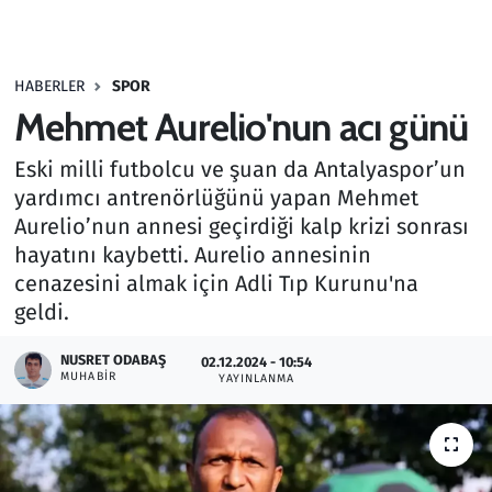
Gündem
HABERLER
SPOR
Haber
Mehmet Aurelio'nun acı günü
Kültür Sanat
Eski milli futbolcu ve şuan da Antalyaspor’un
yardımcı antrenörlüğünü yapan Mehmet
Kurumsal Haberler
Aurelio’nun annesi geçirdiği kalp krizi sonrası
hayatını kaybetti. Aurelio annesinin
Lezzet Durağı
cenazesini almak için Adli Tıp Kurunu'na
geldi.
Memur ve Kamu
NUSRET ODABAŞ
02.12.2024 - 10:54
Otomobil
MUHABIR
YAYINLANMA
Oyun
Ramazan