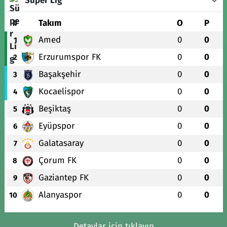
Süper Lig
#
Takım
O
P
Amed
0
0
1
Erzurumspor FK
0
0
2
Başakşehir
0
0
3
Kocaelispor
0
0
4
Beşiktaş
0
0
5
Eyüpspor
0
0
6
Galatasaray
0
0
7
Çorum FK
0
0
8
Gaziantep FK
0
0
9
Alanyaspor
0
0
10
Detaylar için tıklayın