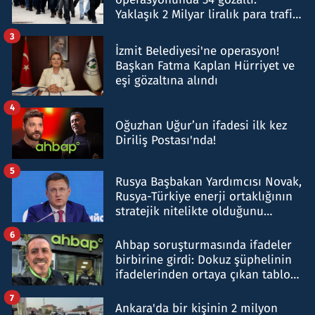
Yaklaşık 2 Milyar liralık para trafiği
tespit edildi
3
İzmit Belediyesi'ne operasyon!
Başkan Fatma Kaplan Hürriyet ve
eşi gözaltına alındı
4
Oğuzhan Uğur’un ifadesi ilk kez
Diriliş Postası'nda!
5
Rusya Başbakan Yardımcısı Novak,
Rusya-Türkiye enerji ortaklığının
stratejik nitelikte olduğunu
belirtti
6
Ahbap soruşturmasında ifadeler
birbirine girdi: Dokuz şüphelinin
ifadelerinden ortaya çıkan tablo
şok etti
7
Ankara'da bir kişinin 2 milyon