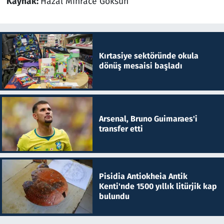
Kaynak:
Hazal Mihrace Göksun
Kırtasiye sektöründe okula
dönüş mesaisi başladı
Arsenal, Bruno Guimaraes'i
transfer etti
Pisidia Antiokheia Antik
Kenti'nde 1500 yıllık litürjik kap
bulundu