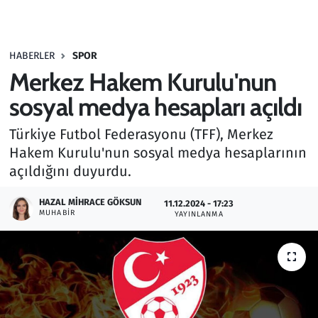
Gündem
HABERLER
SPOR
Haber
Merkez Hakem Kurulu'nun
Kültür Sanat
sosyal medya hesapları açıldı
Türkiye Futbol Federasyonu (TFF), Merkez
Kurumsal Haberler
Hakem Kurulu'nun sosyal medya hesaplarının
açıldığını duyurdu.
Lezzet Durağı
HAZAL MIHRACE GÖKSUN
11.12.2024 - 17:23
Memur ve Kamu
MUHABIR
YAYINLANMA
Otomobil
Oyun
Ramazan