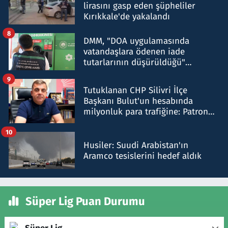
lirasını gasp eden şüpheliler
Kırıkkale'de yakalandı
8
DMM, "DOA uygulamasında
vatandaşlara ödenen iade
tutarlarının düşürüldüğü"
iddiasını yalanladı
9
Tutuklanan CHP Silivri İlçe
Başkanı Bulut'un hesabında
milyonluk para trafiğine: Patron
talimat verdi, ben gönderdim
10
Husiler: Suudi Arabistan'ın
Aramco tesislerini hedef aldık
Süper Lig Puan Durumu