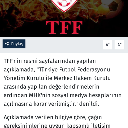
Resmi İlanlar
Rüya Tabirleri
Sağlık
Paylaş
-
+
A
A
Savunma Sanayi
TFF'nin resmi sayfalarından yapılan
açıklamada, "Türkiye Futbol Federasyonu
Seçim 2023
Yönetim Kurulu ile Merkez Hakem Kurulu
arasında yapılan değerlendirmelerin
Spor
ardından MHK'nin sosyal medya hesaplarının
Teknoloji ve Bilim
açılmasına karar verilmiştir." denildi.
Televizyon
Açıklamada verilen bilgiye göre, çağın
gereksinimlerine uygun kapsamlı iletişim