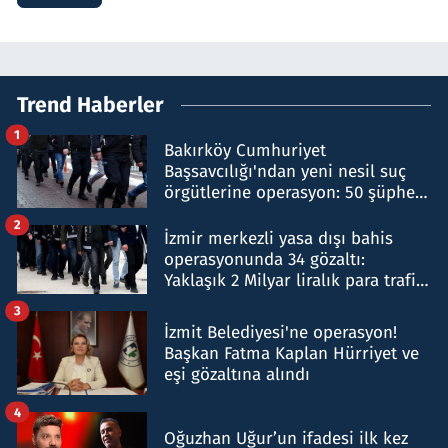
Trend Haberler
1
Bakırköy Cumhuriyet
Başsavcılığı'ndan yeni nesil suç
örgütlerine operasyon: 50 şüpheli
hakkında gözaltı kararı
2
İzmir merkezli yasa dışı bahis
operasyonunda 34 gözaltı:
Yaklaşık 2 Milyar liralık para trafiği
tespit edildi
3
İzmit Belediyesi'ne operasyon!
Başkan Fatma Kaplan Hürriyet ve
eşi gözaltına alındı
4
Oğuzhan Uğur’un ifadesi ilk kez