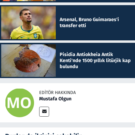
Arsenal, Bruno Guimaraes'i
transfer etti
Pisidia Antiokheia Antik
Kenti'nde 1500 yıllık litürjik kap
bulundu
EDITÖR HAKKINDA
Mustafa Olgun