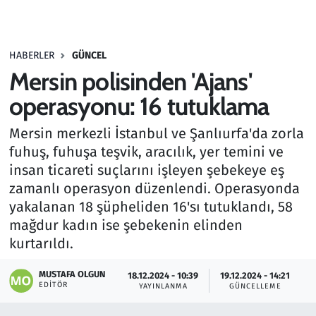
Gündem
HABERLER
GÜNCEL
Haber
Mersin polisinden 'Ajans'
Kültür Sanat
operasyonu: 16 tutuklama
Mersin merkezli İstanbul ve Şanlıurfa'da zorla
Kurumsal Haberler
fuhuş, fuhuşa teşvik, aracılık, yer temini ve
insan ticareti suçlarını işleyen şebekeye eş
Lezzet Durağı
zamanlı operasyon düzenlendi. Operasyonda
Memur ve Kamu
yakalanan 18 şüpheliden 16'sı tutuklandı, 58
mağdur kadın ise şebekenin elinden
Otomobil
kurtarıldı.
MUSTAFA OLGUN
Oyun
18.12.2024 - 10:39
19.12.2024 - 14:21
EDITÖR
YAYINLANMA
GÜNCELLEME
Ramazan