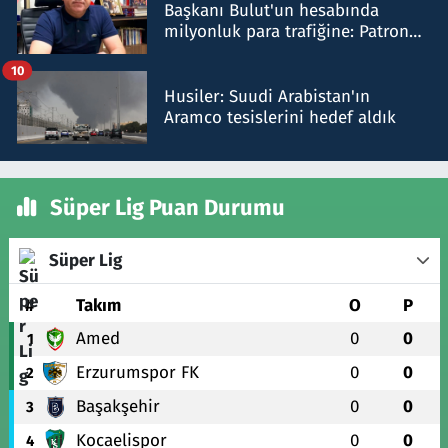
Başkanı Bulut'un hesabında
milyonluk para trafiğine: Patron
talimat verdi, ben gönderdim
10
Husiler: Suudi Arabistan'ın
Aramco tesislerini hedef aldık
Süper Lig Puan Durumu
Süper Lig
#
Takım
O
P
Amed
0
0
1
Erzurumspor FK
0
0
2
Başakşehir
0
0
3
Kocaelispor
0
0
4