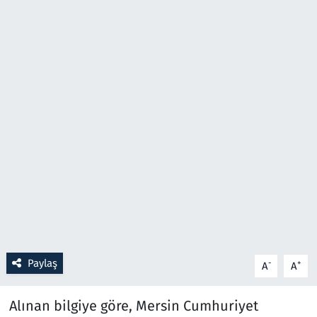
Resmi İlanlar
Rüya Tabirleri
Sağlık
Savunma Sanayi
Seçim 2023
Spor
Teknoloji ve Bilim
Paylaş
-
+
A
A
Televizyon
Alınan bilgiye göre, Mersin Cumhuriyet