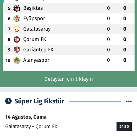
Beşiktaş
0
0
5
Eyüpspor
0
0
6
Galatasaray
0
0
7
Çorum FK
0
0
8
Gaziantep FK
0
0
9
Alanyaspor
0
0
10
Detaylar için tıklayın
Süper Lig Fikstür
14 Ağustos, Cuma
Galatasaray - Çorum FK
21:30