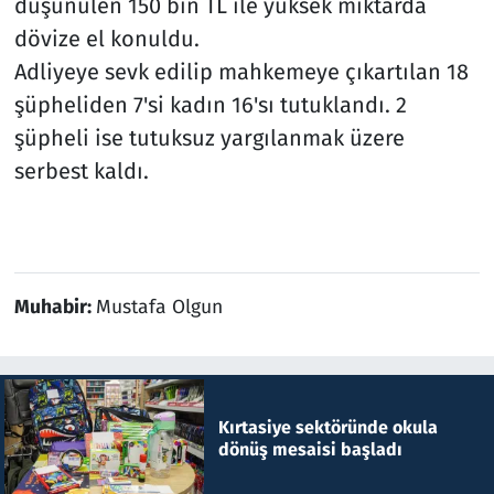
düşünülen 150 bin TL ile yüksek miktarda
dövize el konuldu.
Adliyeye sevk edilip mahkemeye çıkartılan 18
şüpheliden 7'si kadın 16'sı tutuklandı. 2
şüpheli ise tutuksuz yargılanmak üzere
serbest kaldı.
Muhabir:
Mustafa Olgun
Kırtasiye sektöründe okula
dönüş mesaisi başladı