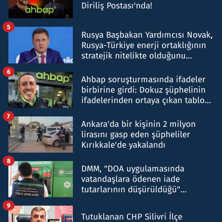
Diriliş Postası'nda!
5
Rusya Başbakan Yardımcısı Novak,
Rusya-Türkiye enerji ortaklığının
stratejik nitelikte olduğunu
belirtti
6
Ahbap soruşturmasında ifadeler
birbirine girdi: Dokuz şüphelinin
ifadelerinden ortaya çıkan tablo
şok etti
7
Ankara'da bir kişinin 2 milyon
lirasını gasp eden şüpheliler
Kırıkkale'de yakalandı
8
DMM, "DOA uygulamasında
vatandaşlara ödenen iade
tutarlarının düşürüldüğü"
iddiasını yalanladı
9
Tutuklanan CHP Silivri İlçe