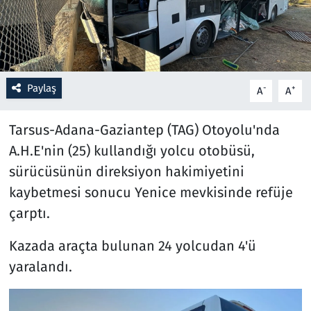
Resmi İlanlar
Rüya Tabirleri
Paylaş
-
+
A
A
Sağlık
Tarsus-Adana-Gaziantep (TAG) Otoyolu'nda
Savunma Sanayi
A.H.E'nin (25) kullandığı yolcu otobüsü,
sürücüsünün direksiyon hakimiyetini
Seçim 2023
kaybetmesi sonucu Yenice mevkisinde refüje
Spor
çarptı.
Kazada araçta bulunan 24 yolcudan 4'ü
Teknoloji ve Bilim
yaralandı.
Televizyon