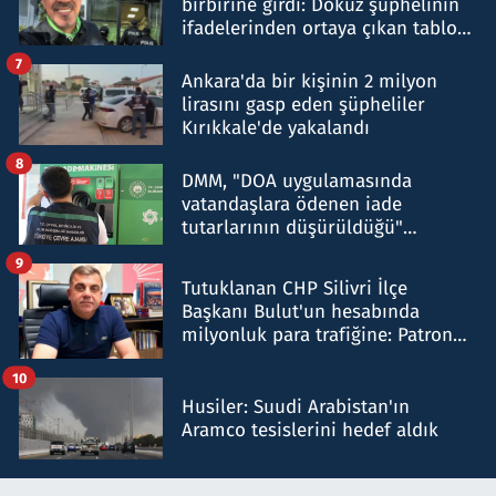
birbirine girdi: Dokuz şüphelinin
ifadelerinden ortaya çıkan tablo
şok etti
7
Ankara'da bir kişinin 2 milyon
lirasını gasp eden şüpheliler
Kırıkkale'de yakalandı
8
DMM, "DOA uygulamasında
vatandaşlara ödenen iade
tutarlarının düşürüldüğü"
iddiasını yalanladı
9
Tutuklanan CHP Silivri İlçe
Başkanı Bulut'un hesabında
milyonluk para trafiğine: Patron
talimat verdi, ben gönderdim
10
Husiler: Suudi Arabistan'ın
Aramco tesislerini hedef aldık