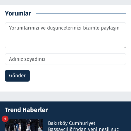
Yorumlar
Gönder
Trend Haberler
1
Bakırköy Cumhuriyet
Başsavcılığı'ndan yeni nesil suç