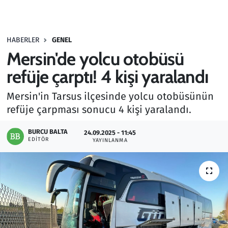
Gündem
HABERLER
GENEL
Haber
Mersin'de yolcu otobüsü
Kültür Sanat
refüje çarptı! 4 kişi yaralandı
Mersin'in Tarsus ilçesinde yolcu otobüsünün
Kurumsal Haberler
refüje çarpması sonucu 4 kişi yaralandı.
Lezzet Durağı
BURCU BALTA
24.09.2025 - 11:45
EDITÖR
YAYINLANMA
Memur ve Kamu
Otomobil
Oyun
Ramazan