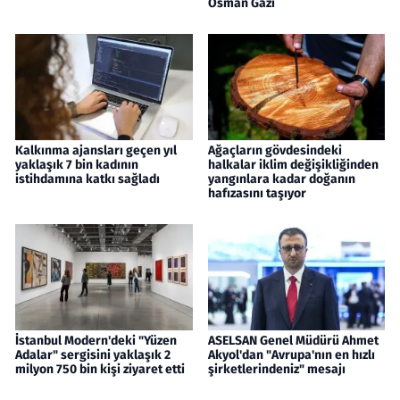
Osman Gazi
Kalkınma ajansları geçen yıl
Ağaçların gövdesindeki
yaklaşık 7 bin kadının
halkalar iklim değişikliğinden
istihdamına katkı sağladı
yangınlara kadar doğanın
hafızasını taşıyor
İstanbul Modern'deki "Yüzen
ASELSAN Genel Müdürü Ahmet
Adalar" sergisini yaklaşık 2
Akyol'dan "Avrupa'nın en hızlı
milyon 750 bin kişi ziyaret etti
şirketlerindeniz" mesajı