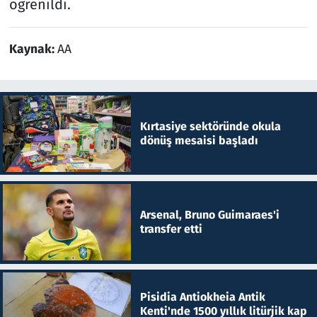
öğrenildi.
Kaynak:
AA
Kırtasiye sektöründe okula
dönüş mesaisi başladı
Arsenal, Bruno Guimaraes'i
transfer etti
Pisidia Antiokheia Antik
Kenti'nde 1500 yıllık litürjik kap