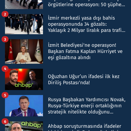
örgütlerine operasyon: 50 şüpheli
hakkında gözaltı kararı
2
İzmir merkezli yasa dışı bahis
operasyonunda 34 gözaltı:
Yaklaşık 2 Milyar liralık para trafiği
tespit edildi
3
İzmit Belediyesi'ne operasyon!
Başkan Fatma Kaplan Hürriyet ve
eşi gözaltına alındı
4
Oğuzhan Uğur’un ifadesi ilk kez
Diriliş Postası'nda!
5
Rusya Başbakan Yardımcısı Novak,
Rusya-Türkiye enerji ortaklığının
stratejik nitelikte olduğunu
belirtti
6
Ahbap soruşturmasında ifadeler