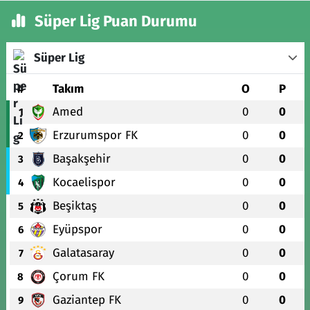
Süper Lig Puan Durumu
Süper Lig
#
Takım
O
P
Amed
0
0
1
Erzurumspor FK
0
0
2
Başakşehir
0
0
3
Kocaelispor
0
0
4
Beşiktaş
0
0
5
Eyüpspor
0
0
6
Galatasaray
0
0
7
Çorum FK
0
0
8
Gaziantep FK
0
0
9