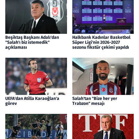
Beşiktaş Başkanı Adalı'dan
Halkbank Kadınlar Basketbol
"Salah'ı biz istemedik"
Süper Ligi'nin 2026-2027
açıklaması
sezonu fikstür çekimi yapıldı
UEFA'dan Atilla Karaoğlan'a
Salah'tan "Bize her yer
görev
Trabzon" mesajı