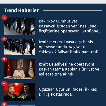
Trend Haberler
1
Bakırköy Cumhuriyet
Başsavcılığı'ndan yeni nesil suç
örgütlerine operasyon: 50 şüpheli
hakkında gözaltı kararı
2
İzmir merkezli yasa dışı bahis
operasyonunda 34 gözaltı:
Yaklaşık 2 Milyar liralık para trafiği
tespit edildi
3
İzmit Belediyesi'ne operasyon!
Başkan Fatma Kaplan Hürriyet ve
eşi gözaltına alındı
4
Oğuzhan Uğur’un ifadesi ilk kez
Diriliş Postası'nda!
5