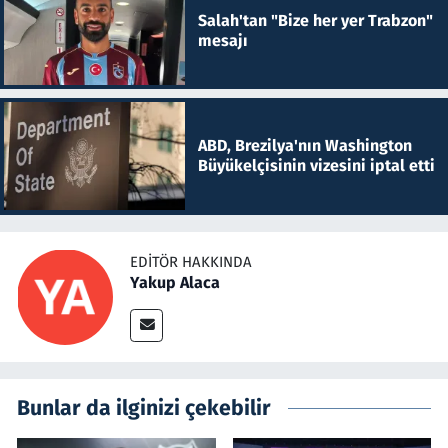
Salah'tan "Bize her yer Trabzon"
mesajı
ABD, Brezilya'nın Washington
Büyükelçisinin vizesini iptal etti
EDITÖR HAKKINDA
Yakup Alaca
Bunlar da ilginizi çekebilir