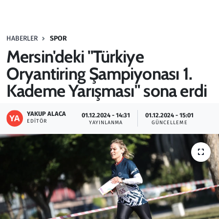
Gündem
HABERLER
SPOR
Haber
Mersin'deki "Türkiye
Kültür Sanat
Oryantiring Şampiyonası 1.
Kademe Yarışması" sona erdi
Kurumsal Haberler
YAKUP ALACA
01.12.2024 - 14:31
01.12.2024 - 15:01
Lezzet Durağı
EDITÖR
YAYINLANMA
GÜNCELLEME
Memur ve Kamu
Otomobil
Oyun
Ramazan