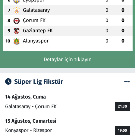
6
Galatasaray
0
0
7
Çorum FK
0
0
8
Gaziantep FK
0
0
9
Alanyaspor
0
0
10
Detaylar için tıklayın
Süper Lig Fikstür
14 Ağustos, Cuma
Galatasaray - Çorum FK
21:30
15 Ağustos, Cumartesi
Konyaspor - Rizespor
19:00