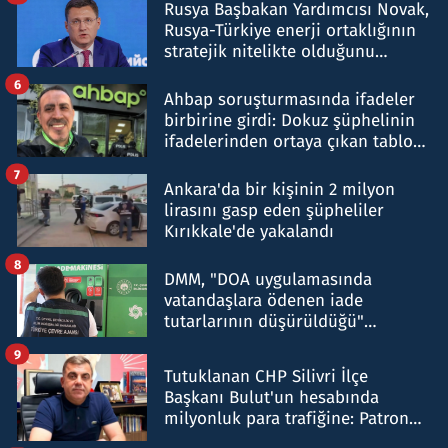
Rusya Başbakan Yardımcısı Novak,
Rusya-Türkiye enerji ortaklığının
stratejik nitelikte olduğunu
belirtti
6
Ahbap soruşturmasında ifadeler
birbirine girdi: Dokuz şüphelinin
ifadelerinden ortaya çıkan tablo
şok etti
7
Ankara'da bir kişinin 2 milyon
lirasını gasp eden şüpheliler
Kırıkkale'de yakalandı
8
DMM, "DOA uygulamasında
vatandaşlara ödenen iade
tutarlarının düşürüldüğü"
iddiasını yalanladı
9
Tutuklanan CHP Silivri İlçe
Başkanı Bulut'un hesabında
milyonluk para trafiğine: Patron
talimat verdi, ben gönderdim