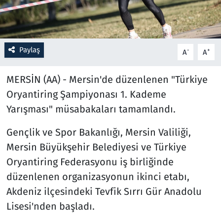
Resmi İlanlar
Rüya Tabirleri
Paylaş
-
+
A
A
Sağlık
MERSİN (AA) - Mersin'de düzenlenen "Türkiye
Oryantiring Şampiyonası 1. Kademe
Savunma Sanayi
Yarışması" müsabakaları tamamlandı.
Seçim 2023
Gençlik ve Spor Bakanlığı, Mersin Valiliği,
Mersin Büyükşehir Belediyesi ve Türkiye
Spor
Oryantiring Federasyonu iş birliğinde
Teknoloji ve Bilim
düzenlenen organizasyonun ikinci etabı,
Akdeniz ilçesindeki Tevfik Sırrı Gür Anadolu
Televizyon
Lisesi'nden başladı.