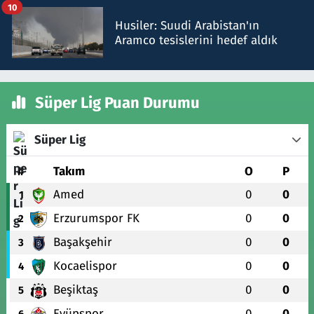
10
Husiler: Suudi Arabistan'ın
Aramco tesislerini hedef aldık
Süper Lig Puan Durumu
Süper Lig
#
Takım
O
P
Amed
0
0
1
Erzurumspor FK
0
0
2
Başakşehir
0
0
3
Kocaelispor
0
0
4
Beşiktaş
0
0
5
Eyüpspor
0
0