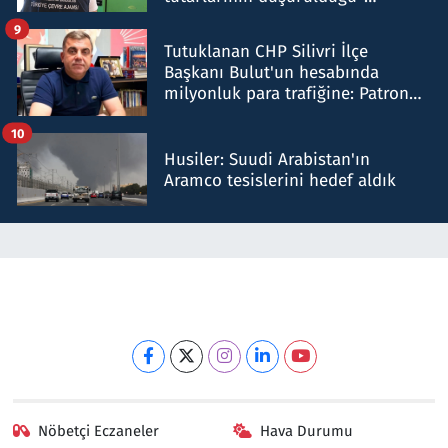
iddiasını yalanladı
9
Tutuklanan CHP Silivri İlçe
Başkanı Bulut'un hesabında
milyonluk para trafiğine: Patron
talimat verdi, ben gönderdim
10
Husiler: Suudi Arabistan'ın
Aramco tesislerini hedef aldık
Nöbetçi Eczaneler
Hava Durumu