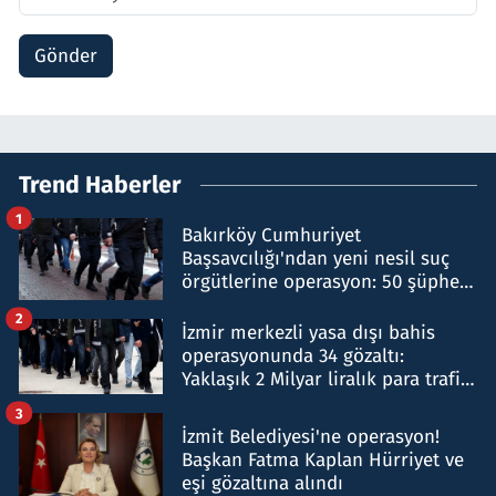
Gönder
Trend Haberler
1
Bakırköy Cumhuriyet
Başsavcılığı'ndan yeni nesil suç
örgütlerine operasyon: 50 şüpheli
hakkında gözaltı kararı
2
İzmir merkezli yasa dışı bahis
operasyonunda 34 gözaltı:
Yaklaşık 2 Milyar liralık para trafiği
tespit edildi
3
İzmit Belediyesi'ne operasyon!
Başkan Fatma Kaplan Hürriyet ve
eşi gözaltına alındı