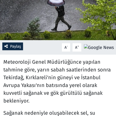
Resmi İlanlar
Rüya Tabirleri
Sağlık
Paylaş
-
+
A
A
Savunma Sanayi
Meteoroloji Genel Müdürlüğünce yapılan
Seçim 2023
tahmine göre, yarın sabah saatlerinden sonra
Tekirdağ, Kırklareli'nin güneyi ve İstanbul
Spor
Avrupa Yakası'nın batısında yerel olarak
Teknoloji ve Bilim
kuvvetli sağanak ve gök gürültülü sağanak
bekleniyor.
Televizyon
Sağanak nedeniyle oluşabilecek sel, su