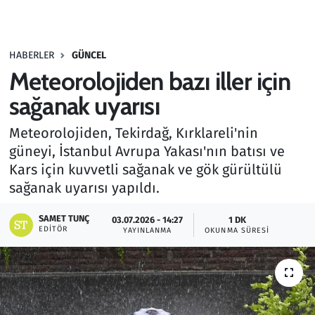
Gündem
HABERLER
GÜNCEL
Haber
Meteorolojiden bazı iller için
Kültür Sanat
sağanak uyarısı
Meteorolojiden, Tekirdağ, Kırklareli'nin
Kurumsal Haberler
güneyi, İstanbul Avrupa Yakası'nın batısı ve
Kars için kuvvetli sağanak ve gök gürültülü
Lezzet Durağı
sağanak uyarısı yapıldı.
Memur ve Kamu
SAMET TUNÇ
03.07.2026 - 14:27
1 DK
EDITÖR
YAYINLANMA
OKUNMA SÜRESI
Otomobil
Oyun
Ramazan