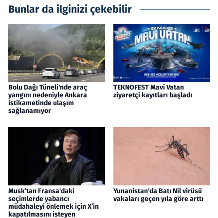
Bunlar da ilginizi çekebilir
Bolu Dağı Tüneli'nde araç
TEKNOFEST Mavi Vatan
yangını nedeniyle Ankara
ziyaretçi kayıtları başladı
istikametinde ulaşım
sağlanamıyor
Musk’tan Fransa'daki
Yunanistan'da Batı Nil virüsü
seçimlerde yabancı
vakaları geçen yıla göre arttı
müdahaleyi önlemek için X’in
kapatılmasını isteyen