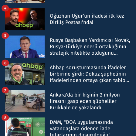
4
Oğuzhan Uğur’un ifadesi ilk kez
Diriliş Postası'nda!
5
Rusya Başbakan Yardımcısı Novak,
Rusya-Türkiye enerji ortaklığının
stratejik nitelikte olduğunu
belirtti
6
Ahbap soruşturmasında ifadeler
birbirine girdi: Dokuz şüphelinin
ifadelerinden ortaya çıkan tablo
şok etti
7
Ankara'da bir kişinin 2 milyon
lirasını gasp eden şüpheliler
Kırıkkale'de yakalandı
8
DMM, "DOA uygulamasında
vatandaşlara ödenen iade
tutarlarının düşürüldüğü"