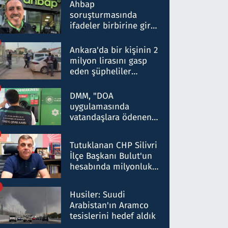
nitelikte olduğunu
Ahbap
belirtti
soruşturmasında
ifadeler birbirine girdi:
Dokuz şüphelinin
ifadelerinden ortaya
Ankara'da bir kişinin 2
çıkan tablo şok etti
milyon lirasını gasp
eden şüpheliler
Kırıkkale'de yakalandı
DMM, "DOA
uygulamasında
vatandaşlara ödenen
iade tutarlarının
düşürüldüğü" iddiasını
Tutuklanan CHP Silivri
yalanladı
İlçe Başkanı Bulut'un
hesabında milyonluk
para trafiğine: Patron
talimat verdi, ben
Husiler: Suudi
gönderdim
Arabistan'ın Aramco
tesislerini hedef aldık