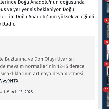
atlerinde Doğu Anadolu'nun doğusunda
pus ve yer yer sis bekleniyor. Doğu
kleri ile Doğu Anadolu’nun yüksek ve eğimli
7
ktadır.
8
ile Buzlanma ve Don Olayı Uyarısı!
9
inde mevsim normallerinin 12-15 derece
sıcaklıklarının artmaya devam etmesi
mWys9NTX
10
twi)
March 13, 2025