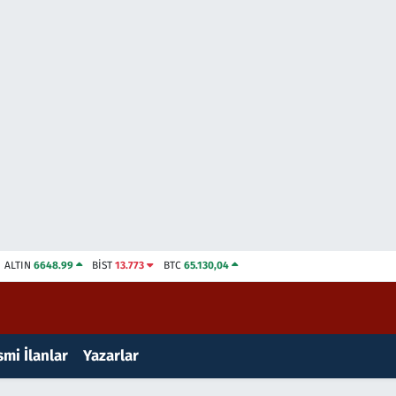
ALTIN
6648.99
BİST
13.773
BTC
65.130,04
mi İlanlar
Yazarlar