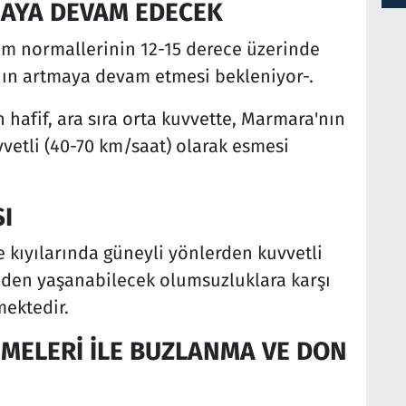
MAYA DEVAM EDECEK
im normallerinin 12-15 derece üzerinde
nın artmaya devam etmesi bekleniyor-.
 hafif, ara sıra orta kuvvette, Marmara'nın
uvvetli (40-70 km/saat) olarak esmesi
I
e kıyılarında güneyli yönlerden kuvvetli
nden yaşanabilecek olumsuzluklara karşı
mektedir.
RİMELERİ İLE BUZLANMA VE DON