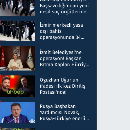
Başsavcılığı'ndan yeni
nesil suç örgütlerine
operasyon: 50 şüpheli
hakkında gözaltı kararı
İzmir merkezli yasa
dışı bahis
operasyonunda 34
gözaltı: Yaklaşık 2
Milyar liralık para
İzmit Belediyesi'ne
trafiği tespit edildi
operasyon! Başkan
Fatma Kaplan Hürriyet
ve eşi gözaltına alındı
Oğuzhan Uğur’un
ifadesi ilk kez Diriliş
Postası'nda!
Rusya Başbakan
Yardımcısı Novak,
Rusya-Türkiye enerji
ortaklığının stratejik