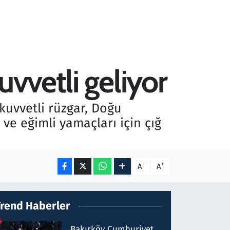
uvvetli geliyor
kuvvetli rüzgar, Doğu
ve eğimli yamaçları için çığ
-
+
A
A
Trend Haberler
Bakırköy Cumhuriyet