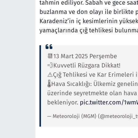
tahmin ediliyor. Sabah ve gece sa
buzlanma ve don olayı ile birlikte 
Karadeniz’in iç kesimlerinin yükse
yamaçlarında çığ tehlikesi bulunma
📆13 Mart 2025 Perşembe
💨Kuvvetli Rüzgara Dikkat!
⚠️Çığ Tehlikesi ve Kar Erimeleri 
🌡️Hava Sıcaklığı: Ülkemiz genel
üzerinde seyretmekte olan hava 
bekleniyor.
pic.twitter.com/1w
— Meteoroloji (MGM) (@meteoroloji_