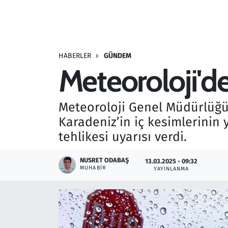
Resmi İlanlar
Rüya Tabirleri
HABERLER
GÜNDEM
Meteoroloji'de
Sağlık
Savunma Sanayi
Meteoroloji Genel Müdürlüğü, 
Karadeniz’in iç kesimlerinin 
Seçim 2023
tehlikesi uyarısı verdi.
Spor
NUSRET ODABAŞ
13.03.2025 - 09:32
MUHABIR
YAYINLANMA
Teknoloji ve Bilim
Televizyon