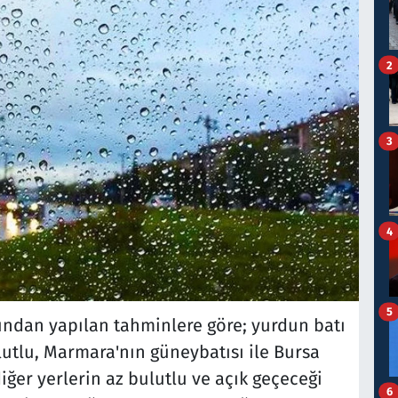
2
3
4
5
ından yapılan tahminlere göre; yurdun batı
lutlu, Marmara'nın güneybatısı ile Bursa
diğer yerlerin az bulutlu ve açık geçeceği
6