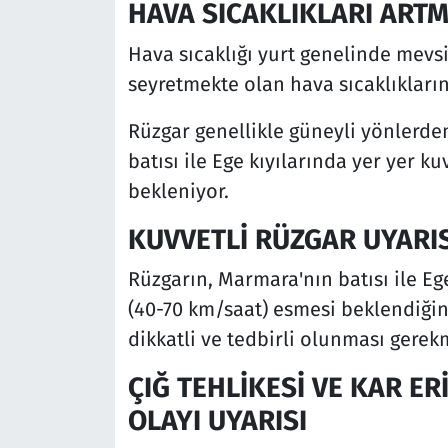
HAVA SICAKLIKLARI ART
Hava sıcaklığı yurt genelinde mevs
seyretmekte olan hava sıcaklıkları
Rüzgar genellikle güneyli yönlerden
batısı ile Ege kıyılarında yer yer k
bekleniyor.
KUVVETLİ RÜZGAR UYARIS
Rüzgarın, Marmara'nın batısı ile Eg
(40-70 km/saat) esmesi beklendiği
dikkatli ve tedbirli olunması gerek
ÇIĞ TEHLİKESİ VE KAR E
OLAYI UYARISI