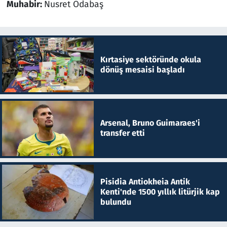
Muhabir:
Nusret Odabaş
Kırtasiye sektöründe okula
dönüş mesaisi başladı
Arsenal, Bruno Guimaraes'i
transfer etti
Pisidia Antiokheia Antik
Kenti'nde 1500 yıllık litürjik kap
bulundu