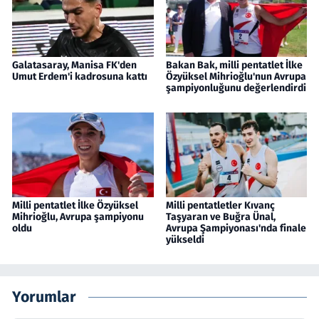
Galatasaray, Manisa FK'den
Bakan Bak, milli pentatlet İlke
Umut Erdem'i kadrosuna kattı
Özyüksel Mihrioğlu'nun Avrupa
şampiyonluğunu değerlendirdi
Milli pentatlet İlke Özyüksel
Milli pentatletler Kıvanç
Mihrioğlu, Avrupa şampiyonu
Taşyaran ve Buğra Ünal,
oldu
Avrupa Şampiyonası'nda finale
yükseldi
Yorumlar