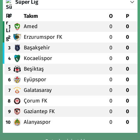
Süper Lig
#
Takım
O
P
Amed
0
0
1
Erzurumspor FK
0
0
2
Başakşehir
0
0
3
Kocaelispor
0
0
4
Beşiktaş
0
0
5
Eyüpspor
0
0
6
Galatasaray
0
0
7
Çorum FK
0
0
8
Gaziantep FK
0
0
9
Alanyaspor
0
0
10