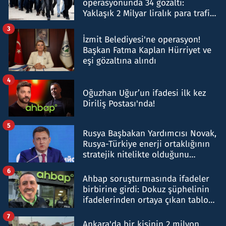
operasyonunda 34 gözaltı:
Yaklaşık 2 Milyar liralık para trafiği
tespit edildi
3
İzmit Belediyesi'ne operasyon!
Başkan Fatma Kaplan Hürriyet ve
eşi gözaltına alındı
4
Oğuzhan Uğur’un ifadesi ilk kez
Diriliş Postası'nda!
5
Rusya Başbakan Yardımcısı Novak,
Rusya-Türkiye enerji ortaklığının
stratejik nitelikte olduğunu
belirtti
6
Ahbap soruşturmasında ifadeler
birbirine girdi: Dokuz şüphelinin
ifadelerinden ortaya çıkan tablo
şok etti
7
Ankara'da bir kişinin 2 milyon