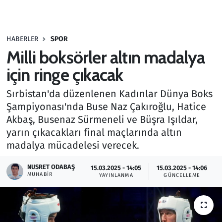
Gündem
HABERLER
SPOR
Haber
Milli boksörler altın madalya
Kültür Sanat
için ringe çıkacak
Sırbistan'da düzenlenen Kadınlar Dünya Boks
Kurumsal Haberler
Şampiyonası'nda Buse Naz Çakıroğlu, Hatice
Akbaş, Busenaz Sürmeneli ve Büşra Işıldar,
Lezzet Durağı
yarın çıkacakları final maçlarında altın
Memur ve Kamu
madalya mücadelesi verecek.
NUSRET ODABAŞ
Otomobil
15.03.2025 - 14:05
15.03.2025 - 14:06
MUHABIR
YAYINLANMA
GÜNCELLEME
Oyun
Ramazan