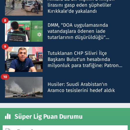
lirasını gasp eden şüpheliler
Kırıkkale'de yakalandı
8
DMM, "DOA uygulamasında
vatandaşlara ödenen iade
tutarlarının düşürüldüğü"
iddiasını yalanladı
9
Tutuklanan CHP Silivri İlçe
Başkanı Bulut'un hesabında
milyonluk para trafiğine: Patron
talimat verdi, ben gönderdim
10
Husiler: Suudi Arabistan'ın
Aramco tesislerini hedef aldık
Süper Lig Puan Durumu