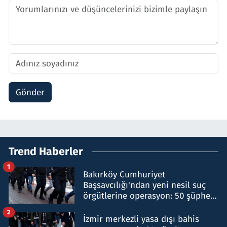
Gönder
Trend Haberler
1
Bakırköy Cumhuriyet
Başsavcılığı'ndan yeni nesil suç
örgütlerine operasyon: 50 şüpheli
hakkında gözaltı kararı
2
İzmir merkezli yasa dışı bahis