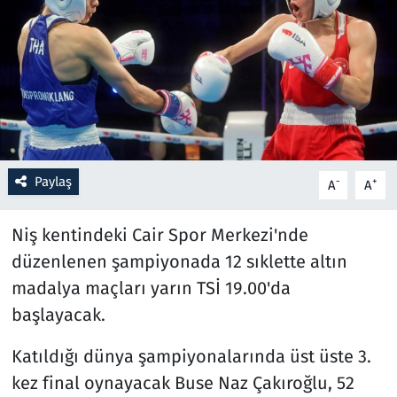
Resmi İlanlar
Rüya Tabirleri
Sağlık
Savunma Sanayi
Paylaş
-
+
A
A
Seçim 2023
Niş kentindeki Cair Spor Merkezi'nde
düzenlenen şampiyonada 12 sıklette altın
Spor
madalya maçları yarın TSİ 19.00'da
Teknoloji ve Bilim
başlayacak.
Katıldığı dünya şampiyonalarında üst üste 3.
Televizyon
kez final oynayacak Buse Naz Çakıroğlu, 52