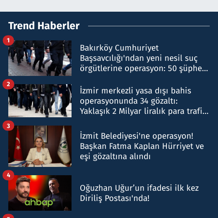
Trend Haberler
1
Bakırköy Cumhuriyet
Başsavcılığı'ndan yeni nesil suç
örgütlerine operasyon: 50 şüpheli
hakkında gözaltı kararı
2
İzmir merkezli yasa dışı bahis
operasyonunda 34 gözaltı:
Yaklaşık 2 Milyar liralık para trafiği
tespit edildi
3
İzmit Belediyesi'ne operasyon!
Başkan Fatma Kaplan Hürriyet ve
eşi gözaltına alındı
4
Oğuzhan Uğur’un ifadesi ilk kez
Diriliş Postası'nda!