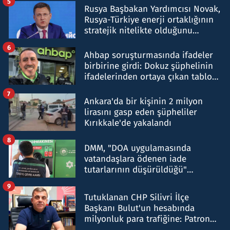
5
Rusya Başbakan Yardımcısı Novak,
Rusya-Türkiye enerji ortaklığının
stratejik nitelikte olduğunu
belirtti
6
Ahbap soruşturmasında ifadeler
birbirine girdi: Dokuz şüphelinin
ifadelerinden ortaya çıkan tablo
şok etti
7
Ankara'da bir kişinin 2 milyon
lirasını gasp eden şüpheliler
Kırıkkale'de yakalandı
8
DMM, "DOA uygulamasında
vatandaşlara ödenen iade
tutarlarının düşürüldüğü"
iddiasını yalanladı
9
Tutuklanan CHP Silivri İlçe
Başkanı Bulut'un hesabında
milyonluk para trafiğine: Patron
talimat verdi, ben gönderdim