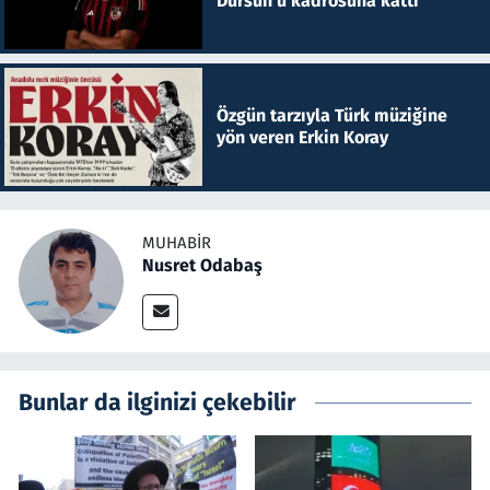
Dursun'u kadrosuna kattı
Özgün tarzıyla Türk müziğine
yön veren Erkin Koray
MUHABIR
Nusret Odabaş
Bunlar da ilginizi çekebilir