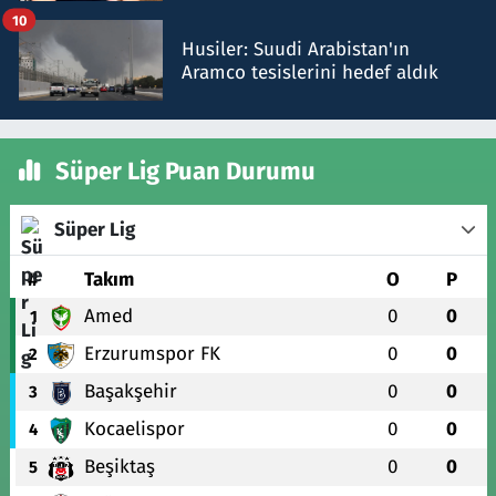
10
Husiler: Suudi Arabistan'ın
Aramco tesislerini hedef aldık
Süper Lig Puan Durumu
Süper Lig
#
Takım
O
P
Amed
0
0
1
Erzurumspor FK
0
0
2
Başakşehir
0
0
3
Kocaelispor
0
0
4
Beşiktaş
0
0
5