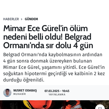
Gündem
HABERLER
GÜNDEM
Haber
Mimar Ece Gürel'in ölüm
Kültür Sanat
nedeni belli oldu! Belgrad
Ormanı'nda sır dolu 4 gün
Kurumsal Haberler
Belgrad Ormanı'nda kaybolmasının ardından
Lezzet Durağı
4 gün sonra donmak üzereyken bulunan
Mimar Ece Gürel, yaşamını yitirdi. Ece Gürel'in
Memur ve Kamu
soğuktan hipotermi geçirdiği ve kalbinin 2 kez
durduğu öğrenildi.
Otomobil
NUSRET ODABAŞ
07.03.2025 - 10:45
MUHABIR
Oyun
YAYINLANMA
Ramazan