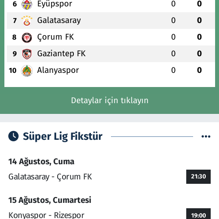
Eyüpspor
0
0
6
Galatasaray
0
0
7
Çorum FK
0
0
8
Gaziantep FK
0
0
9
Alanyaspor
0
0
10
Detaylar için tıklayın
Süper Lig Fikstür
14 Ağustos, Cuma
Galatasaray - Çorum FK
21:30
15 Ağustos, Cumartesi
Konyaspor - Rizespor
19:00