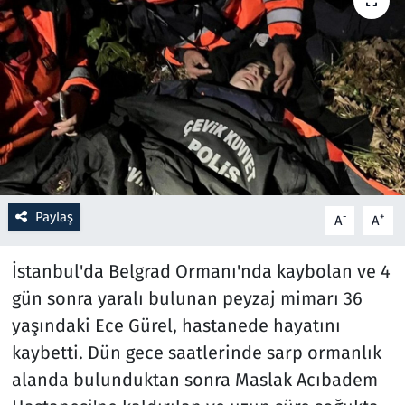
Resmi İlanlar
Rüya Tabirleri
Sağlık
Savunma Sanayi
Paylaş
-
+
A
A
Seçim 2023
İstanbul'da Belgrad Ormanı'nda kaybolan ve 4
Spor
gün sonra yaralı bulunan peyzaj mimarı 36
Teknoloji ve Bilim
yaşındaki Ece Gürel, hastanede hayatını
kaybetti. Dün gece saatlerinde sarp ormanlık
Televizyon
alanda bulunduktan sonra Maslak Acıbadem