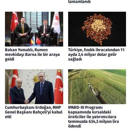
tamamlandı
Bakan Yumaklı, Rumen
Türkiye, fındık ihracatından 11
mevkidaşı Barna ile bir araya
ayda 2,4 milyar dolar gelir
geldi
sağladı
Cumhurbaşkanı Erdoğan, MHP
IPARD-III Programı
Genel Başkanı Bahçeli'yi kabul
kapsamında kırsaldaki
etti
üreticiler ile yatırımcılara
temmuzda 634,3 milyon lira
ödendi