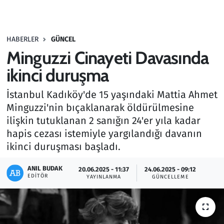
Gündem
HABERLER
GÜNCEL
Haber
Minguzzi Cinayeti Davasında
Kültür Sanat
ikinci duruşma
İstanbul Kadıköy'de 15 yaşındaki Mattia Ahmet
Kurumsal Haberler
Minguzzi'nin bıçaklanarak öldürülmesine
ilişkin tutuklanan 2 sanığın 24'er yıla kadar
Lezzet Durağı
hapis cezası istemiyle yargılandığı davanın
Memur ve Kamu
ikinci duruşması başladı.
ANIL BUDAK
Otomobil
20.06.2025 - 11:37
24.06.2025 - 09:12
EDITÖR
YAYINLANMA
GÜNCELLEME
Oyun
Ramazan