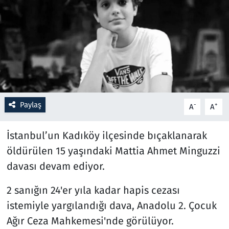
Resmi İlanlar
Rüya Tabirleri
Sağlık
Savunma Sanayi
Paylaş
-
+
A
A
Seçim 2023
İstanbul’un Kadıköy ilçesinde bıçaklanarak
öldürülen 15 yaşındaki Mattia Ahmet Minguzzi
Spor
davası devam ediyor.
Teknoloji ve Bilim
2 sanığın 24'er yıla kadar hapis cezası
istemiyle yargılandığı dava, Anadolu 2. Çocuk
Televizyon
Ağır Ceza Mahkemesi'nde görülüyor.