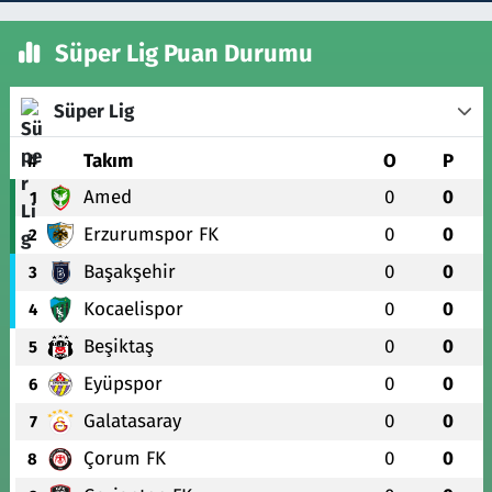
Süper Lig Puan Durumu
Süper Lig
#
Takım
O
P
Amed
0
0
1
Erzurumspor FK
0
0
2
Başakşehir
0
0
3
Kocaelispor
0
0
4
Beşiktaş
0
0
5
Eyüpspor
0
0
6
Galatasaray
0
0
7
Çorum FK
0
0
8