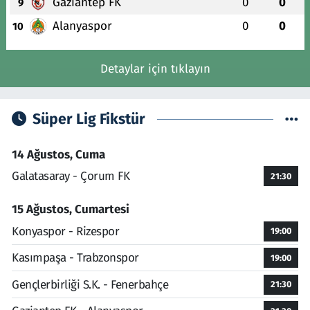
Gaziantep FK
0
0
9
Alanyaspor
0
0
10
Detaylar için tıklayın
Süper Lig Fikstür
14 Ağustos, Cuma
Galatasaray - Çorum FK
21:30
15 Ağustos, Cumartesi
Konyaspor - Rizespor
19:00
Kasımpaşa - Trabzonspor
19:00
Gençlerbirliği S.K. - Fenerbahçe
21:30