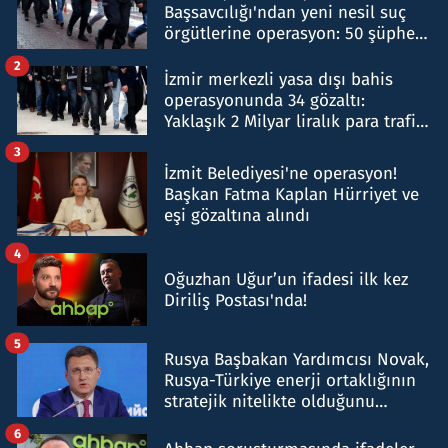
Başsavcılığı'ndan yeni nesil suç
örgütlerine operasyon: 50 şüpheli
hakkında gözaltı kararı
2
İzmir merkezli yasa dışı bahis
operasyonunda 34 gözaltı:
Yaklaşık 2 Milyar liralık para trafiği
tespit edildi
3
İzmit Belediyesi'ne operasyon!
Başkan Fatma Kaplan Hürriyet ve
eşi gözaltına alındı
4
Oğuzhan Uğur’un ifadesi ilk kez
Diriliş Postası'nda!
5
Rusya Başbakan Yardımcısı Novak,
Rusya-Türkiye enerji ortaklığının
stratejik nitelikte olduğunu
belirtti
6