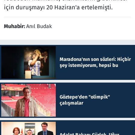
için duruşmayı 20 Haziran'a ertelemişti.
Muhabir:
Anıl Budak
Maradona'nın son sözleri: Hiçbir
şey istemiyorum, hepsi bu
Göztepe'den "olimpik"
çalışmalar
Adalet Bakanı Gürlek, Uğur