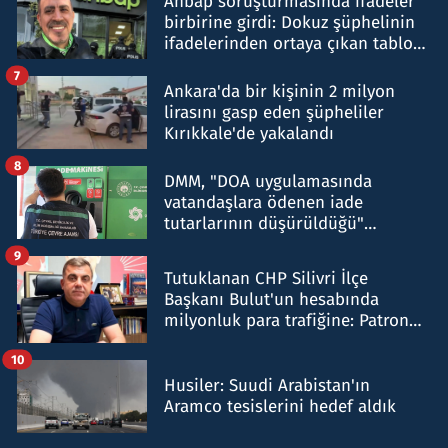
Ahbap soruşturmasında ifadeler
birbirine girdi: Dokuz şüphelinin
ifadelerinden ortaya çıkan tablo
şok etti
7
Ankara'da bir kişinin 2 milyon
lirasını gasp eden şüpheliler
Kırıkkale'de yakalandı
8
DMM, "DOA uygulamasında
vatandaşlara ödenen iade
tutarlarının düşürüldüğü"
iddiasını yalanladı
9
Tutuklanan CHP Silivri İlçe
Başkanı Bulut'un hesabında
milyonluk para trafiğine: Patron
talimat verdi, ben gönderdim
10
Husiler: Suudi Arabistan'ın
Aramco tesislerini hedef aldık