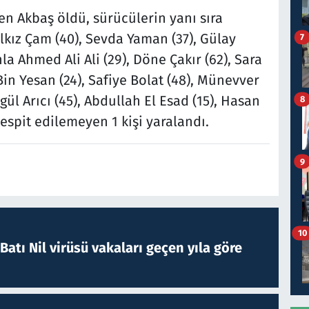
en Akbaş öldü, sürücülerin yanı sıra
lkız Çam (40), Sevda Yaman (37), Gülay
7
la Ahmed Ali Ali (29), Döne Çakır (62), Sara
in Yesan (24), Safiye Bolat (48), Münevver
gül Arıcı (45), Abdullah El Esad (15), Hasan
8
spit edilemeyen 1 kişi yaralandı.
9
10
atı Nil virüsü vakaları geçen yıla göre