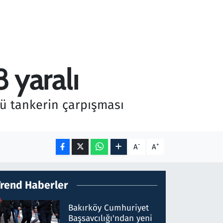
8 yaralı
klü tankerin çarpışması
-
+
A
A
Trend Haberler
Bakırköy Cumhuriyet
Başsavcılığı'ndan yeni