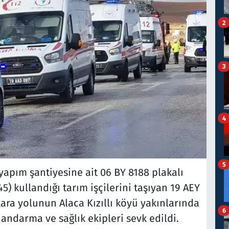
2
3
4
5
 yapım şantiyesine ait 06 BY 8188 plakalı
45) kullandığı tarım işçilerini taşıyan 19 AEY
ara yolunun Alaca Kızıllı köyü yakınlarında
6
jandarma ve sağlık ekipleri sevk edildi.