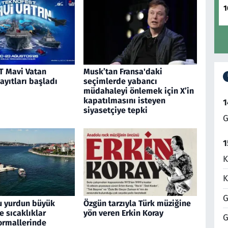
1
 Mavi Vatan
Musk’tan Fransa'daki
kayıtları başladı
seçimlerde yabancı
müdahaleyi önlemek için X’in
kapatılmasını isteyen
1
siyasetçiye tepki
G
1
K
K
G
u yurdun büyük
Özgün tarzıyla Türk müziğine
 sıcaklıklar
yön veren Erkin Koray
G
rmallerinde