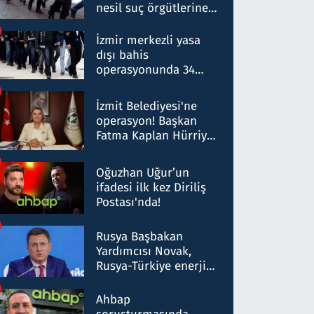
nesil suç örgütlerine
operasyon: 50 şüpheli
hakkında gözaltı kararı
İzmir merkezli yasa
dışı bahis
operasyonunda 34
gözaltı: Yaklaşık 2
Milyar liralık para
İzmit Belediyesi'ne
trafiği tespit edildi
operasyon! Başkan
Fatma Kaplan Hürriyet
ve eşi gözaltına alındı
Oğuzhan Uğur’un
ifadesi ilk kez Diriliş
Postası'nda!
Rusya Başbakan
Yardımcısı Novak,
Rusya-Türkiye enerji
ortaklığının stratejik
nitelikte olduğunu
Ahbap
belirtti