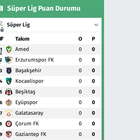
Süper Lig Puan Durumu
Süper Lig
#
Takım
O
P
Amed
0
0
1
Erzurumspor FK
0
0
2
Başakşehir
0
0
3
Kocaelispor
0
0
4
Beşiktaş
0
0
5
Eyüpspor
0
0
6
Galatasaray
0
0
7
Çorum FK
0
0
8
Gaziantep FK
0
0
9