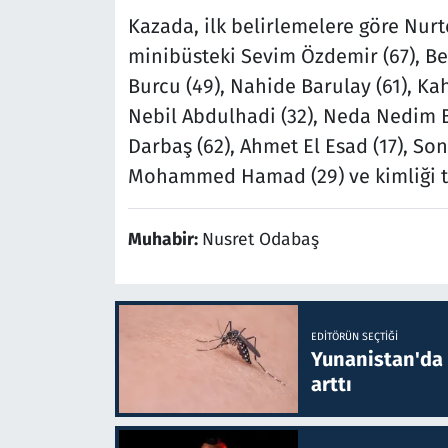
Kazada, ilk belirlemelere göre Nurt
minibüsteki Sevim Özdemir (67), Be
Burcu (49), Nahide Barulay (61), Kah
Nebil Abdulhadi (32), Neda Nedim B
Darbaş (62), Ahmet El Esad (17), Son
Mohammed Hamad (29) ve kimliği te
Muhabir:
Nusret Odabaş
EDITÖRÜN SEÇTIĞI
Yunanistan'da B
arttı