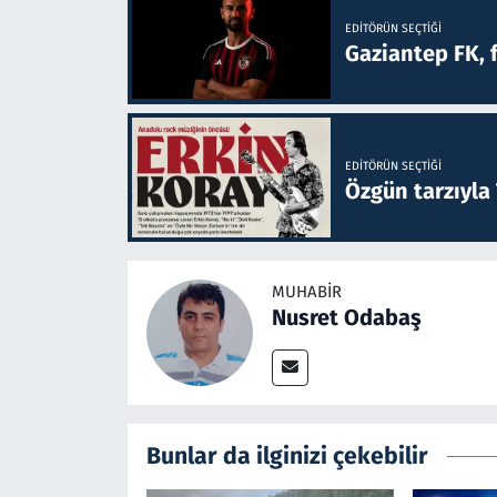
EDITÖRÜN SEÇTIĞI
Gaziantep FK, 
EDITÖRÜN SEÇTIĞI
Özgün tarzıyla
MUHABIR
Nusret Odabaş
Bunlar da ilginizi çekebilir