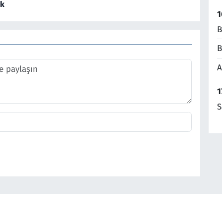
ek
1
B
B
A
1
S