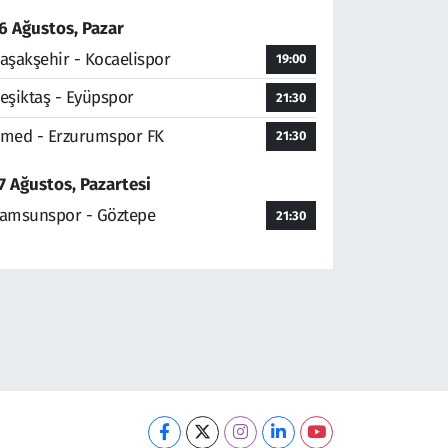
6 Ağustos, Pazar
aşakşehir - Kocaelispor
19:00
eşiktaş - Eyüpspor
21:30
med - Erzurumspor FK
21:30
7 Ağustos, Pazartesi
amsunspor - Göztepe
21:30