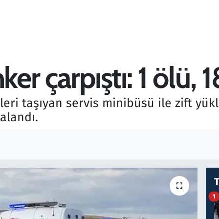
ker çarpıştı: 1 ölü, 1
leri taşıyan servis minibüsü ile zift yü
ralandı.
1