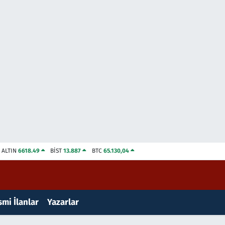
ALTIN
6618.49
BİST
13.887
BTC
65.130,04
mi İlanlar
Yazarlar