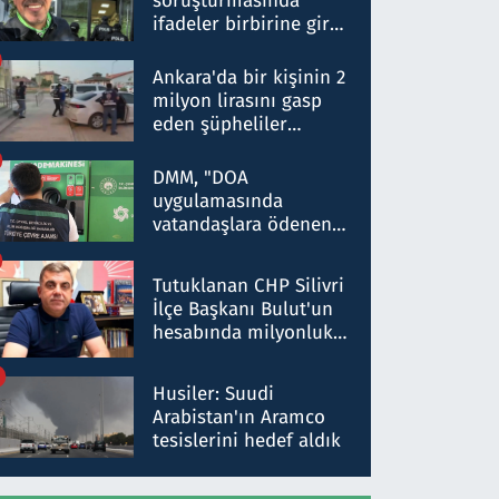
soruşturmasında
ifadeler birbirine girdi:
Dokuz şüphelinin
ifadelerinden ortaya
Ankara'da bir kişinin 2
çıkan tablo şok etti
milyon lirasını gasp
eden şüpheliler
Kırıkkale'de yakalandı
DMM, "DOA
uygulamasında
vatandaşlara ödenen
iade tutarlarının
düşürüldüğü" iddiasını
Tutuklanan CHP Silivri
yalanladı
İlçe Başkanı Bulut'un
hesabında milyonluk
para trafiğine: Patron
talimat verdi, ben
Husiler: Suudi
gönderdim
Arabistan'ın Aramco
tesislerini hedef aldık