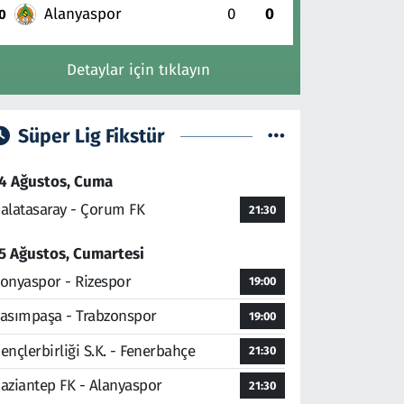
Alanyaspor
0
0
0
Detaylar için tıklayın
Süper Lig Fikstür
4 Ağustos, Cuma
alatasaray - Çorum FK
21:30
5 Ağustos, Cumartesi
onyaspor - Rizespor
19:00
asımpaşa - Trabzonspor
19:00
ençlerbirliği S.K. - Fenerbahçe
21:30
aziantep FK - Alanyaspor
21:30