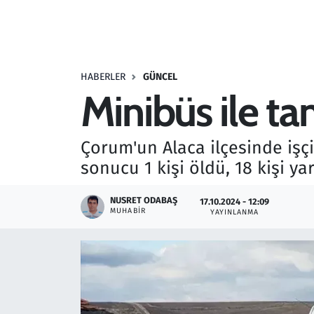
Resmi İlanlar
Rüya Tabirleri
HABERLER
GÜNCEL
Minibüs ile tan
Sağlık
Savunma Sanayi
Çorum'un Alaca ilçesinde işçi
sonucu 1 kişi öldü, 18 kişi ya
Seçim 2023
NUSRET ODABAŞ
17.10.2024 - 12:09
Spor
MUHABIR
YAYINLANMA
Teknoloji ve Bilim
Televizyon