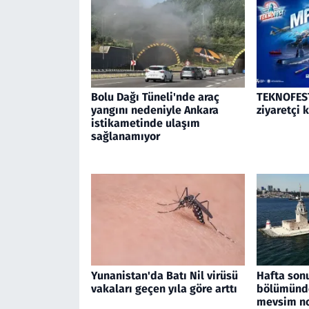
Bolu Dağı Tüneli'nde araç
TEKNOFEST
yangını nedeniyle Ankara
ziyaretçi 
istikametinde ulaşım
sağlanamıyor
Yunanistan'da Batı Nil virüsü
Hafta son
vakaları geçen yıla göre arttı
bölümünde
mevsim no