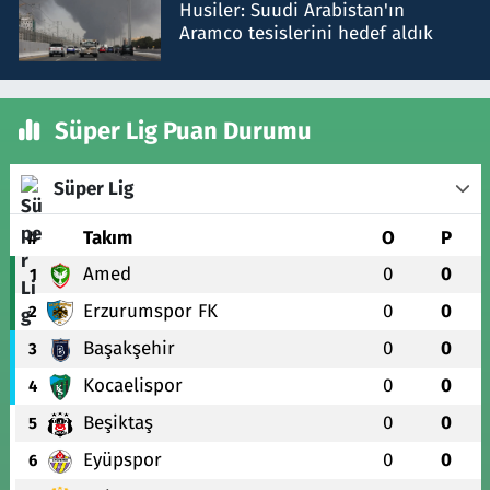
Husiler: Suudi Arabistan'ın
Aramco tesislerini hedef aldık
Süper Lig Puan Durumu
Süper Lig
#
Takım
O
P
Amed
0
0
1
Erzurumspor FK
0
0
2
Başakşehir
0
0
3
Kocaelispor
0
0
4
Beşiktaş
0
0
5
Eyüpspor
0
0
6