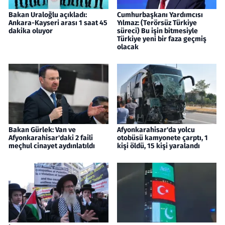
Bakan Uraloğlu açıkladı:
Cumhurbaşkanı Yardımcısı
Ankara-Kayseri arası 1 saat 45
Yılmaz: (Terörsüz Türkiye
dakika oluyor
süreci) Bu işin bitmesiyle
Türkiye yeni bir faza geçmiş
olacak
Bakan Gürlek: Van ve
Afyonkarahisar'da yolcu
Afyonkarahisar'daki 2 faili
otobüsü kamyonete çarptı, 1
meçhul cinayet aydınlatıldı
kişi öldü, 15 kişi yaralandı