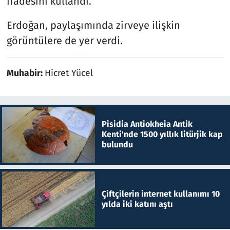
ifadesini kullandı.
Erdoğan, paylaşımında zirveye ilişkin
görüntülere de yer verdi.
Muhabir:
Hicret Yücel
Pisidia Antiokheia Antik
Kenti'nde 1500 yıllık litürjik kap
bulundu
Çiftçilerin internet kullanımı 10
yılda iki katını aştı