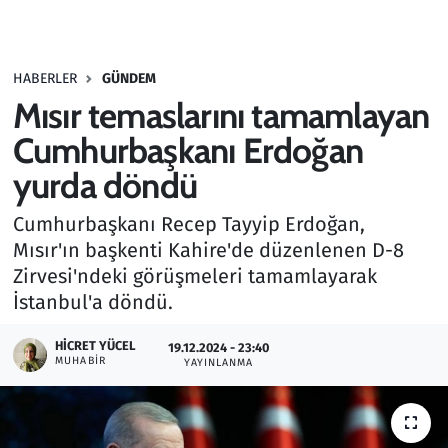
Gündem
HABERLER
GÜNDEM
Haber
Mısır temaslarını tamamlayan
Kültür Sanat
Cumhurbaşkanı Erdoğan
yurda döndü
Kurumsal Haberler
Cumhurbaşkanı Recep Tayyip Erdoğan,
Lezzet Durağı
Mısır'ın başkenti Kahire'de düzenlenen D-8
Zirvesi'ndeki görüşmeleri tamamlayarak
Memur ve Kamu
İstanbul'a döndü.
Otomobil
HICRET YÜCEL
19.12.2024 - 23:40
MUHABIR
YAYINLANMA
Oyun
Ramazan