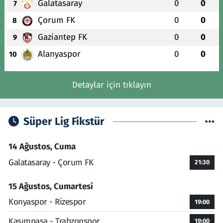
Galatasaray
0
0
7
Çorum FK
0
0
8
Gaziantep FK
0
0
9
Alanyaspor
0
0
10
Detaylar için tıklayın
Süper Lig Fikstür
14 Ağustos, Cuma
Galatasaray - Çorum FK
21:30
15 Ağustos, Cumartesi
Konyaspor - Rizespor
19:00
Kasımpaşa - Trabzonspor
19:00