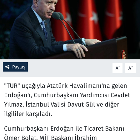
Resmi İlanlar
Rüya Tabirleri
Sağlık
Savunma Sanayi
Paylaş
-
+
A
A
Seçim 2023
"TUR" uçağıyla Atatürk Havalimanı'na gelen
Spor
Erdoğan'ı, Cumhurbaşkanı Yardımcısı Cevdet
Yılmaz, İstanbul Valisi Davut Gül ve diğer
Teknoloji ve Bilim
ilgililer karşıladı.
Televizyon
Cumhurbaşkanı Erdoğan ile Ticaret Bakanı
Ömer Bolat, MİT Başkanı İbrahim