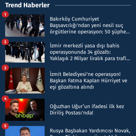
Trend Haberler
1
Bakırköy Cumhuriyet
Başsavcılığı'ndan yeni nesil suç
örgütlerine operasyon: 50 şüpheli
hakkında gözaltı kararı
2
İzmir merkezli yasa dışı bahis
operasyonunda 34 gözaltı:
Yaklaşık 2 Milyar liralık para trafiği
tespit edildi
3
İzmit Belediyesi'ne operasyon!
Başkan Fatma Kaplan Hürriyet ve
eşi gözaltına alındı
4
Oğuzhan Uğur’un ifadesi ilk kez
Diriliş Postası'nda!
5
Rusya Başbakan Yardımcısı Novak,