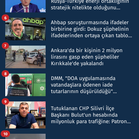
Rusya-Türkiye enerji ortaklığının
stratejik nitelikte olduğunu
belirtti
6
Ahbap soruşturmasında ifadeler
birbirine girdi: Dokuz şüphelinin
ifadelerinden ortaya çıkan tablo
şok etti
7
Ankara'da bir kişinin 2 milyon
lirasını gasp eden şüpheliler
Kırıkkale'de yakalandı
8
DMM, "DOA uygulamasında
vatandaşlara ödenen iade
tutarlarının düşürüldüğü"
iddiasını yalanladı
9
Tutuklanan CHP Silivri İlçe
Başkanı Bulut'un hesabında
milyonluk para trafiğine: Patron
talimat verdi, ben gönderdim
10