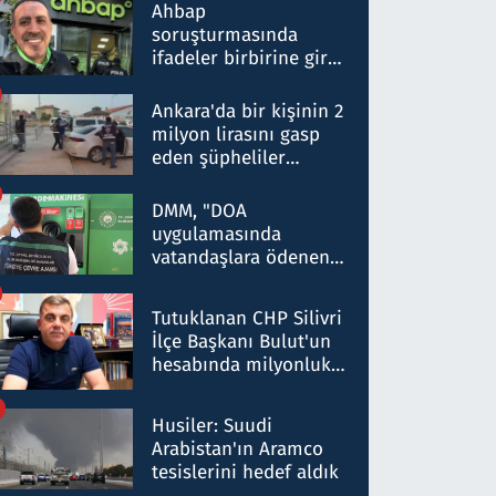
nitelikte olduğunu
Ahbap
belirtti
soruşturmasında
ifadeler birbirine girdi:
Dokuz şüphelinin
ifadelerinden ortaya
Ankara'da bir kişinin 2
çıkan tablo şok etti
milyon lirasını gasp
eden şüpheliler
Kırıkkale'de yakalandı
DMM, "DOA
uygulamasında
vatandaşlara ödenen
iade tutarlarının
düşürüldüğü" iddiasını
Tutuklanan CHP Silivri
yalanladı
İlçe Başkanı Bulut'un
hesabında milyonluk
para trafiğine: Patron
talimat verdi, ben
Husiler: Suudi
gönderdim
Arabistan'ın Aramco
tesislerini hedef aldık