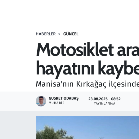
Resmi İlanlar
Rüya Tabirleri
HABERLER
GÜNCEL
Motosiklet araç
Sağlık
hayatını kaybet
Savunma Sanayi
Seçim 2023
Manisa'nın Kırkağaç ilçesinde
Spor
NUSRET ODABAŞ
23.08.2025 - 08:52
MUHABIR
YAYINLANMA
Teknoloji ve Bilim
Televizyon