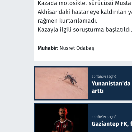
Kazada motosiklet sürücüsü Mustaf
Akhisar'daki hastaneye kaldırılan 
rağmen kurtarılamadı.
Kazayla ilgili soruşturma başlatıldı
Muhabir:
Nusret Odabaş
EDITÖRÜN SEÇTIĞI
Yunanistan'da B
arttı
EDITÖRÜN SEÇTIĞI
Gaziantep FK, 