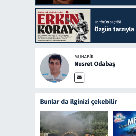
EDITÖRÜN SEÇTIĞI
Özgün tarzıyla
MUHABIR
Nusret Odabaş
Bunlar da ilginizi çekebilir