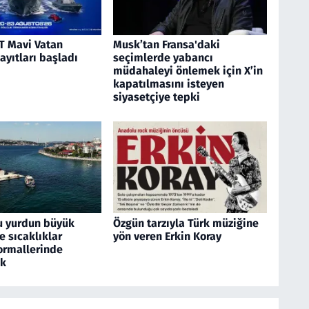
 Mavi Vatan
Musk’tan Fransa'daki
kayıtları başladı
seçimlerde yabancı
müdahaleyi önlemek için X’in
kapatılmasını isteyen
siyasetçiye tepki
u yurdun büyük
Özgün tarzıyla Türk müziğine
 sıcaklıklar
yön veren Erkin Koray
rmallerinde
ek