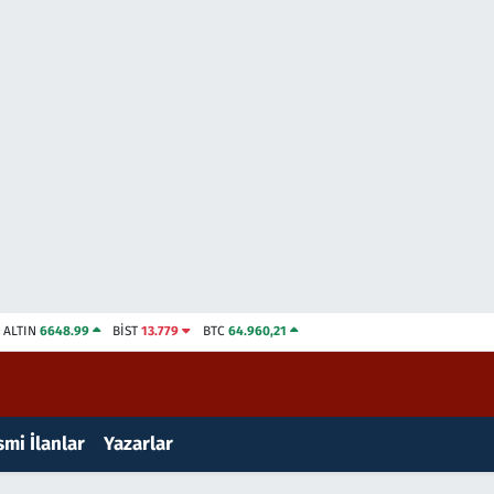
ALTIN
6648.99
BİST
13.779
BTC
64.960,21
mi İlanlar
Yazarlar