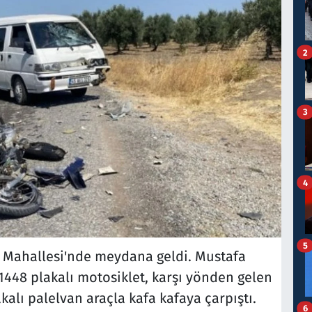
2
3
4
5
kı Mahallesi'nde meydana geldi. Mustafa
 1448 plakalı motosiklet, karşı yönden gelen
akalı palelvan araçla kafa kafaya çarpıştı.
6