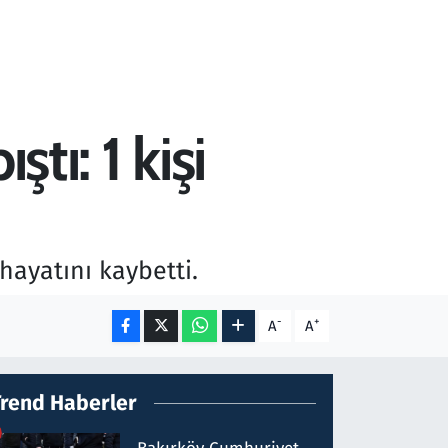
tı: 1 kişi
hayatını kaybetti.
-
+
A
A
Trend Haberler