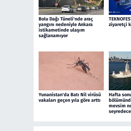
Bolu Dağı Tüneli'nde araç
TEKNOFEST
yangını nedeniyle Ankara
ziyaretçi 
istikametinde ulaşım
sağlanamıyor
Yunanistan'da Batı Nil virüsü
Hafta son
vakaları geçen yıla göre arttı
bölümünde
mevsim no
seyredec