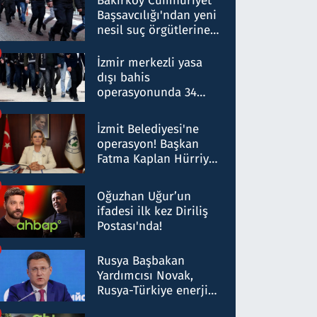
Bakırköy Cumhuriyet
Başsavcılığı'ndan yeni
nesil suç örgütlerine
operasyon: 50 şüpheli
hakkında gözaltı kararı
İzmir merkezli yasa
dışı bahis
operasyonunda 34
gözaltı: Yaklaşık 2
Milyar liralık para
İzmit Belediyesi'ne
trafiği tespit edildi
operasyon! Başkan
Fatma Kaplan Hürriyet
ve eşi gözaltına alındı
Oğuzhan Uğur’un
ifadesi ilk kez Diriliş
Postası'nda!
Rusya Başbakan
Yardımcısı Novak,
Rusya-Türkiye enerji
ortaklığının stratejik