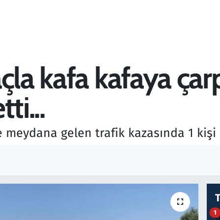
la kafa kafaya çarpış
ti...
 meydana gelen trafik kazasında 1 kişi 
1