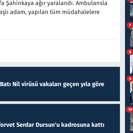
a Şahinkaya ağır yaralandı. Ambulansla
yaşlı adam, yapılan tüm müdahalelere
7
.
8
9
atı Nil virüsü vakaları geçen yıla göre
10
forvet Serdar Dursun'u kadrosuna kattı