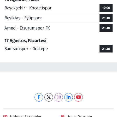
Başakşehir - Kocaelispor
19:00
Beşiktaş - Eyüpspor
21:30
Amed - Erzurumspor FK
21:30
17 Ağustos, Pazartesi
Samsunspor - Göztepe
21:30
Nöbetçi Eczaneler
Hava Durumu