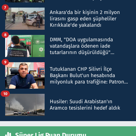
şok etti
7
Ankara'da bir kişinin 2 milyon
lirasını gasp eden şüpheliler
Kırıkkale'de yakalandı
8
DMM, "DOA uygulamasında
vatandaşlara ödenen iade
tutarlarının düşürüldüğü"
iddiasını yalanladı
9
Tutuklanan CHP Silivri İlçe
Başkanı Bulut'un hesabında
milyonluk para trafiğine: Patron
talimat verdi, ben gönderdim
10
Husiler: Suudi Arabistan'ın
Aramco tesislerini hedef aldık
Süper Lig Puan Durumu