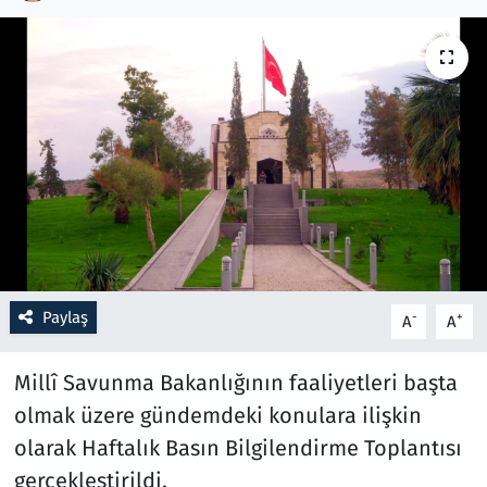
Resmi İlanlar
Rüya Tabirleri
Sağlık
Savunma Sanayi
Seçim 2023
Paylaş
-
+
A
A
Spor
Millî Savunma Bakanlığının faaliyetleri başta
Teknoloji ve Bilim
olmak üzere gündemdeki konulara ilişkin
Televizyon
olarak Haftalık Basın Bilgilendirme Toplantısı
gerçekleştirildi.