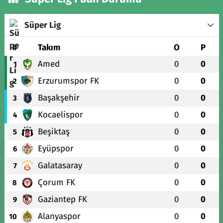
Süper Lig
#
Takım
O
P
Amed
0
0
1
Erzurumspor FK
0
0
2
Başakşehir
0
0
3
Kocaelispor
0
0
4
Beşiktaş
0
0
5
Eyüpspor
0
0
6
Galatasaray
0
0
7
Çorum FK
0
0
8
Gaziantep FK
0
0
9
Alanyaspor
0
0
10