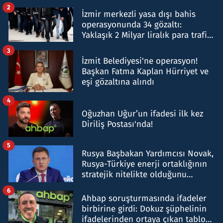
hakkında gözaltı kararı
2
İzmir merkezli yasa dışı bahis
operasyonunda 34 gözaltı:
Yaklaşık 2 Milyar liralık para trafiği
tespit edildi
3
İzmit Belediyesi'ne operasyon!
Başkan Fatma Kaplan Hürriyet ve
eşi gözaltına alındı
4
Oğuzhan Uğur’un ifadesi ilk kez
Diriliş Postası'nda!
5
Rusya Başbakan Yardımcısı Novak,
Rusya-Türkiye enerji ortaklığının
stratejik nitelikte olduğunu
belirtti
6
Ahbap soruşturmasında ifadeler
birbirine girdi: Dokuz şüphelinin
ifadelerinden ortaya çıkan tablo