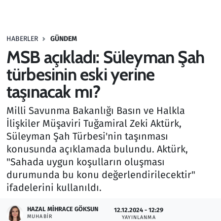
Gündem
HABERLER
GÜNDEM
Haber
MSB açıkladı: Süleyman Şah
Kültür Sanat
türbesinin eski yerine
taşınacak mı?
Kurumsal Haberler
Milli Savunma Bakanlığı Basın ve Halkla
Lezzet Durağı
İlişkiler Müşaviri Tuğamiral Zeki Aktürk,
Süleyman Şah Türbesi'nin taşınması
Memur ve Kamu
konusunda açıklamada bulundu. Aktürk,
"Sahada uygun koşulların oluşması
Otomobil
durumunda bu konu değerlendirilecektir"
ifadelerini kullanıldı.
Oyun
HAZAL MIHRACE GÖKSUN
12.12.2024 - 12:29
MUHABIR
Ramazan
YAYINLANMA