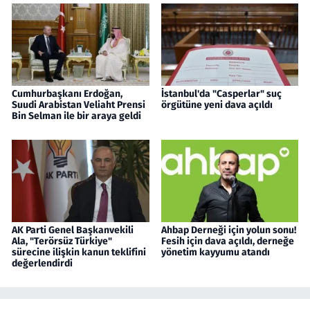
Cumhurbaşkanı Erdoğan,
İstanbul'da "Casperlar" suç
Suudi Arabistan Veliaht Prensi
örgütüne yeni dava açıldı
Bin Selman ile bir araya geldi
AK Parti Genel Başkanvekili
Ahbap Derneği için yolun sonu!
Ala, "Terörsüz Türkiye"
Fesih için dava açıldı, derneğe
sürecine ilişkin kanun teklifini
yönetim kayyumu atandı
değerlendirdi