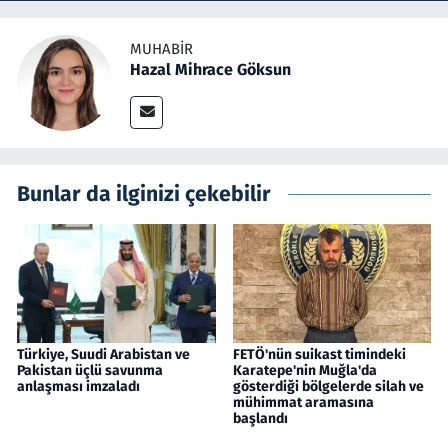
MUHABIR
Hazal Mihrace Göksun
Bunlar da ilginizi çekebilir
Türkiye, Suudi Arabistan ve
FETÖ'nün suikast timindeki
Pakistan üçlü savunma
Karatepe'nin Muğla'da
anlaşması imzaladı
gösterdiği bölgelerde silah ve
mühimmat aramasına
başlandı