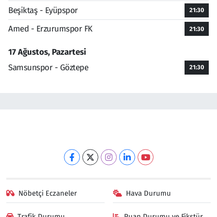
Beşiktaş - Eyüpspor
21:30
Amed - Erzurumspor FK
21:30
17 Ağustos, Pazartesi
Samsunspor - Göztepe
21:30
Nöbetçi Eczaneler
Hava Durumu
Trafik Durumu
Puan Durumu ve Fikstür