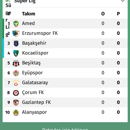
Süper Lig
#
Takım
O
P
Amed
0
0
1
Erzurumspor FK
0
0
2
Başakşehir
0
0
3
Kocaelispor
0
0
4
Beşiktaş
0
0
5
Eyüpspor
0
0
6
Galatasaray
0
0
7
Çorum FK
0
0
8
Gaziantep FK
0
0
9
Alanyaspor
0
0
10