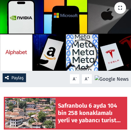
Resmi İlanlar
Rüya Tabirleri
Sağlık
Savunma Sanayi
Seçim 2023
Paylaş
-
+
A
A
Spor
Teknoloji ve Bilim
Safranbolu 6 ayda 104
bin 258 konaklamalı
Televizyon
yerli ve yabancı turist
ağırladı