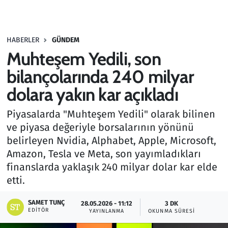
Gündem
HABERLER
GÜNDEM
Haber
Muhteşem Yedili, son
Kültür Sanat
bilançolarında 240 milyar
dolara yakın kar açıkladı
Kurumsal Haberler
Piyasalarda "Muhteşem Yedili" olarak bilinen
Lezzet Durağı
ve piyasa değeriyle borsalarının yönünü
belirleyen Nvidia, Alphabet, Apple, Microsoft,
Memur ve Kamu
Amazon, Tesla ve Meta, son yayımladıkları
finanslarda yaklaşık 240 milyar dolar kar elde
Otomobil
etti.
Oyun
SAMET TUNÇ
28.05.2026 - 11:12
3 DK
EDITÖR
YAYINLANMA
OKUNMA SÜRESI
Ramazan