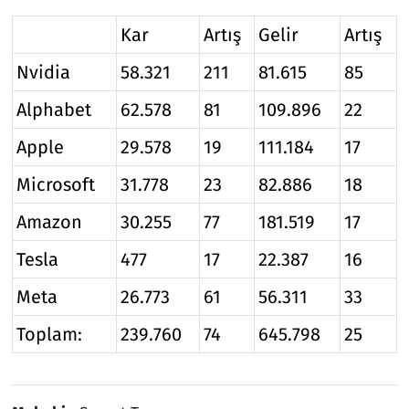
Kar
Artış
Gelir
Artış
Nvidia
58.321
211
81.615
85
Alphabet
62.578
81
109.896
22
Apple
29.578
19
111.184
17
Microsoft
31.778
23
82.886
18
Amazon
30.255
77
181.519
17
Tesla
477
17
22.387
16
Meta
26.773
61
56.311
33
Toplam:
239.760
74
645.798
25