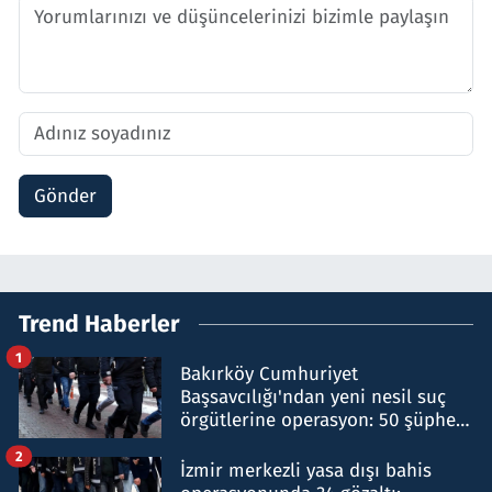
Gönder
Trend Haberler
1
Bakırköy Cumhuriyet
Başsavcılığı'ndan yeni nesil suç
örgütlerine operasyon: 50 şüpheli
hakkında gözaltı kararı
2
İzmir merkezli yasa dışı bahis