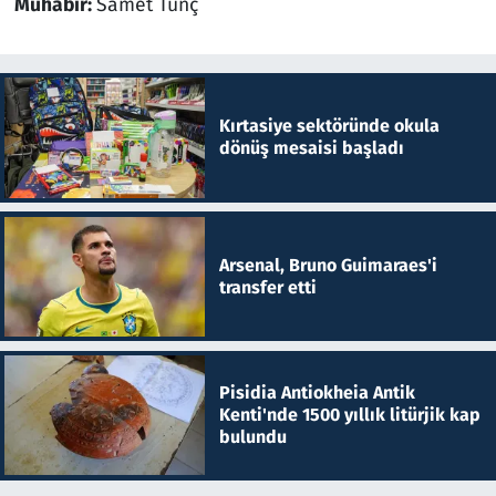
Muhabir:
Samet Tunç
Kırtasiye sektöründe okula
dönüş mesaisi başladı
Arsenal, Bruno Guimaraes'i
transfer etti
Pisidia Antiokheia Antik
Kenti'nde 1500 yıllık litürjik kap
bulundu