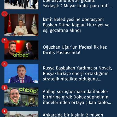
operasyonunda 34 gözaltı:
Yaklaşık 2 Milyar liralık para trafiği
tespit edildi
3
İzmit Belediyesi'ne operasyon!
Başkan Fatma Kaplan Hürriyet ve
eşi gözaltına alındı
4
Oğuzhan Uğur’un ifadesi ilk kez
Diriliş Postası'nda!
5
Rusya Başbakan Yardımcısı Novak,
Rusya-Türkiye enerji ortaklığının
stratejik nitelikte olduğunu
belirtti
6
Ahbap soruşturmasında ifadeler
birbirine girdi: Dokuz şüphelinin
ifadelerinden ortaya çıkan tablo
şok etti
7
Ankara'da bir kişinin 2 milyon