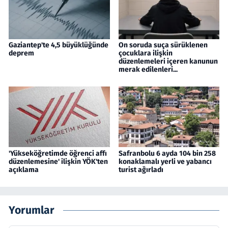
Gaziantep'te 4,5 büyüklüğünde
On soruda suça sürüklenen
deprem
çocuklara ilişkin
düzenlemeleri içeren kanunun
merak edilenleri...
'Yükseköğretimde öğrenci affı
Safranbolu 6 ayda 104 bin 258
düzenlemesine' ilişkin YÖK'ten
konaklamalı yerli ve yabancı
açıklama
turist ağırladı
Yorumlar