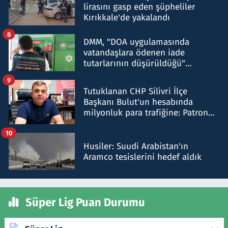
lirasını gasp eden şüpheliler
Kırıkkale'de yakalandı
8
DMM, "DOA uygulamasında
vatandaşlara ödenen iade
tutarlarının düşürüldüğü"
iddiasını yalanladı
9
Tutuklanan CHP Silivri İlçe
Başkanı Bulut'un hesabında
milyonluk para trafiğine: Patron
talimat verdi, ben gönderdim
10
Husiler: Suudi Arabistan'ın
Aramco tesislerini hedef aldık
Süper Lig Puan Durumu