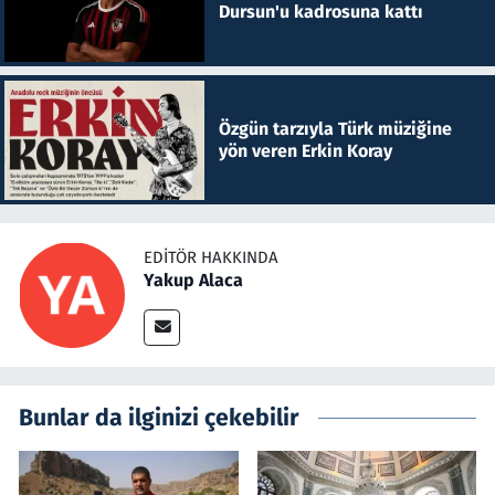
Dursun'u kadrosuna kattı
Özgün tarzıyla Türk müziğine
yön veren Erkin Koray
EDITÖR HAKKINDA
Yakup Alaca
Bunlar da ilginizi çekebilir