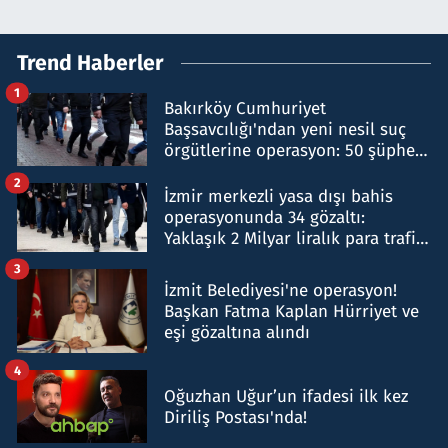
Trend Haberler
1
Bakırköy Cumhuriyet
Başsavcılığı'ndan yeni nesil suç
örgütlerine operasyon: 50 şüpheli
hakkında gözaltı kararı
2
İzmir merkezli yasa dışı bahis
operasyonunda 34 gözaltı:
Yaklaşık 2 Milyar liralık para trafiği
tespit edildi
3
İzmit Belediyesi'ne operasyon!
Başkan Fatma Kaplan Hürriyet ve
eşi gözaltına alındı
4
Oğuzhan Uğur’un ifadesi ilk kez
Diriliş Postası'nda!