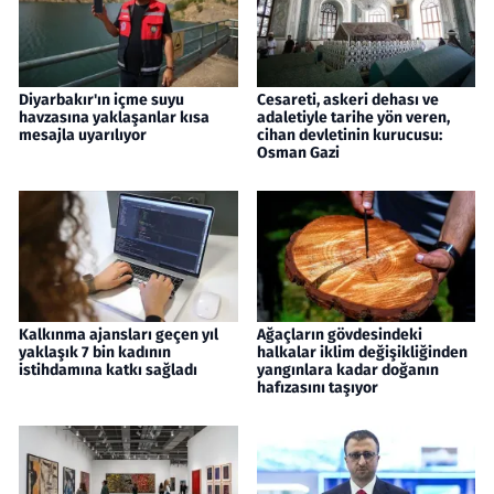
Diyarbakır'ın içme suyu
Cesareti, askeri dehası ve
havzasına yaklaşanlar kısa
adaletiyle tarihe yön veren,
mesajla uyarılıyor
cihan devletinin kurucusu:
Osman Gazi
Kalkınma ajansları geçen yıl
Ağaçların gövdesindeki
yaklaşık 7 bin kadının
halkalar iklim değişikliğinden
istihdamına katkı sağladı
yangınlara kadar doğanın
hafızasını taşıyor