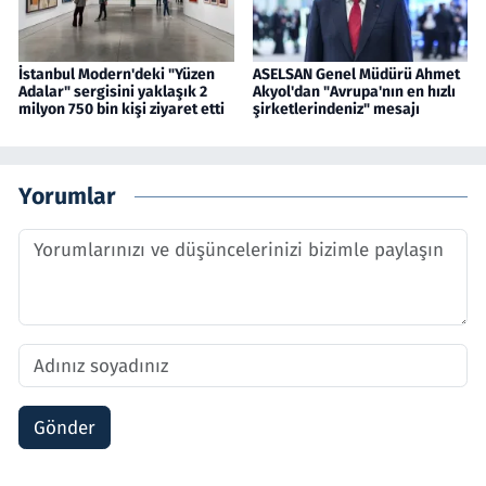
İstanbul Modern'deki "Yüzen
ASELSAN Genel Müdürü Ahmet
Adalar" sergisini yaklaşık 2
Akyol'dan "Avrupa'nın en hızlı
milyon 750 bin kişi ziyaret etti
şirketlerindeniz" mesajı
Yorumlar
Gönder