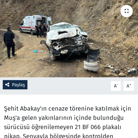
Resmi İlanlar
Rüya Tabirleri
Sağlık
Savunma Sanayi
Seçim 2023
Paylaş
-
+
A
A
Spor
Şehit Abakay'ın cenaze törenine katılmak için
Teknoloji ve Bilim
Muş'a gelen yakınlarının içinde bulunduğu
Televizyon
sürücüsü öğrenilemeyen 21 BF 066 plakalı
pikap, Şenyayla bölgesinde kontrolden