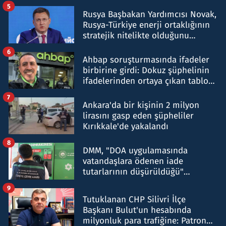
5
Rusya Başbakan Yardımcısı Novak,
Rusya-Türkiye enerji ortaklığının
stratejik nitelikte olduğunu
belirtti
6
Ahbap soruşturmasında ifadeler
birbirine girdi: Dokuz şüphelinin
ifadelerinden ortaya çıkan tablo
şok etti
7
Ankara'da bir kişinin 2 milyon
lirasını gasp eden şüpheliler
Kırıkkale'de yakalandı
8
DMM, "DOA uygulamasında
vatandaşlara ödenen iade
tutarlarının düşürüldüğü"
iddiasını yalanladı
9
Tutuklanan CHP Silivri İlçe
Başkanı Bulut'un hesabında
milyonluk para trafiğine: Patron