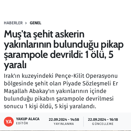
Gündem
HABERLER
GENEL
Haber
Muş'ta şehit askerin
Kültür Sanat
yakınlarının bulunduğu pikap
şarampole devrildi: 1 ölü, 5
Kurumsal Haberler
yaralı
Lezzet Durağı
Irak'ın kuzeyindeki Pençe-Kilit Operasyonu
bölgesinde şehit olan Piyade Sözleşmeli Er
Memur ve Kamu
Maşallah Abakay'ın yakınlarının içinde
bulunduğu pikabın şarampole devrilmesi
Otomobil
sonucu 1 kişi öldü, 5 kişi yaralandı.
Oyun
YAKUP ALACA
22.09.2024 - 14:58
22.09.2024 - 16:18
EDITÖR
YAYINLANMA
GÜNCELLEME
Ramazan