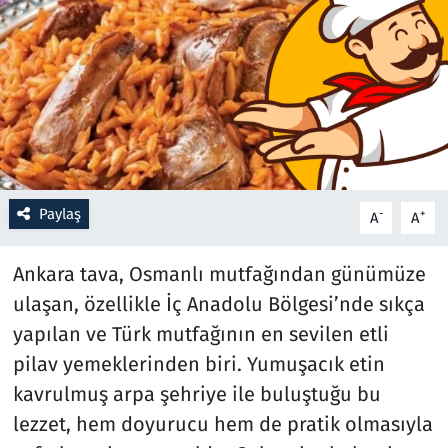
Resmi İlanlar
Rüya Tabirleri
Sağlık
Savunma Sanayi
Paylaş
-
+
A
A
Seçim 2023
Ankara tava, Osmanlı mutfağından günümüze
Spor
ulaşan, özellikle İç Anadolu Bölgesi’nde sıkça
yapılan ve Türk mutfağının en sevilen etli
Teknoloji ve Bilim
pilav yemeklerinden biri. Yumuşacık etin
kavrulmuş arpa şehriye ile buluştuğu bu
Televizyon
lezzet, hem doyurucu hem de pratik olmasıyla