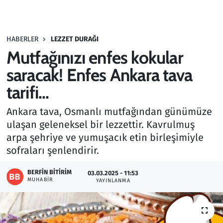
Gündem
HABERLER
LEZZET DURAĞI
Haber
Mutfağınızı enfes kokular
Kültür Sanat
saracak! Enfes Ankara tava
tarifi...
Kurumsal Haberler
Ankara tava, Osmanlı mutfağından günümüze
Lezzet Durağı
ulaşan geleneksel bir lezzettir. Kavrulmuş
arpa şehriye ve yumuşacık etin birleşimiyle
Memur ve Kamu
sofraları şenlendirir.
Otomobil
BERFIN BITIRIM
03.03.2025 - 11:53
MUHABIR
YAYINLANMA
Oyun
Ramazan