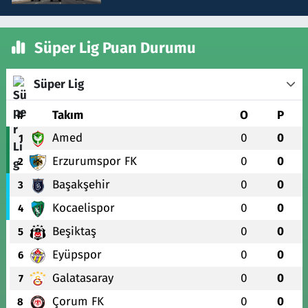
Süper Lig Puan Durumu
Süper Lig
#
Takım
O
P
Amed
0
0
1
Erzurumspor FK
0
0
2
Başakşehir
0
0
3
Kocaelispor
0
0
4
Beşiktaş
0
0
5
Eyüpspor
0
0
6
Galatasaray
0
0
7
Çorum FK
0
0
8