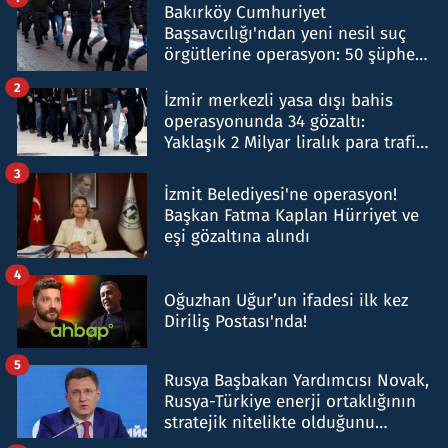
Bakırköy Cumhuriyet
Başsavcılığı'ndan yeni nesil suç
örgütlerine operasyon: 50 şüpheli
hakkında gözaltı kararı
2
İzmir merkezli yasa dışı bahis
operasyonunda 34 gözaltı:
Yaklaşık 2 Milyar liralık para trafiği
tespit edildi
3
İzmit Belediyesi'ne operasyon!
Başkan Fatma Kaplan Hürriyet ve
eşi gözaltına alındı
4
Oğuzhan Uğur’un ifadesi ilk kez
Diriliş Postası'nda!
5
Rusya Başbakan Yardımcısı Novak,
Rusya-Türkiye enerji ortaklığının
stratejik nitelikte olduğunu
belirtti