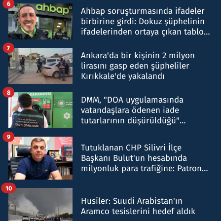
6
Ahbap soruşturmasında ifadeler
birbirine girdi: Dokuz şüphelinin
ifadelerinden ortaya çıkan tablo
şok etti
7
Ankara'da bir kişinin 2 milyon
lirasını gasp eden şüpheliler
Kırıkkale'de yakalandı
8
DMM, "DOA uygulamasında
vatandaşlara ödenen iade
tutarlarının düşürüldüğü"
iddiasını yalanladı
9
Tutuklanan CHP Silivri İlçe
Başkanı Bulut'un hesabında
milyonluk para trafiğine: Patron
talimat verdi, ben gönderdim
10
Husiler: Suudi Arabistan'ın
Aramco tesislerini hedef aldık