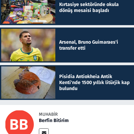
Kırtasiye sektöründe okula
dönüş mesaisi başladı
Arsenal, Bruno Guimaraes'i
transfer etti
Pisidia Antiokheia Antik
Kenti'nde 1500 yıllık litürjik kap
bulundu
MUHABIR
Berfin Bitirim