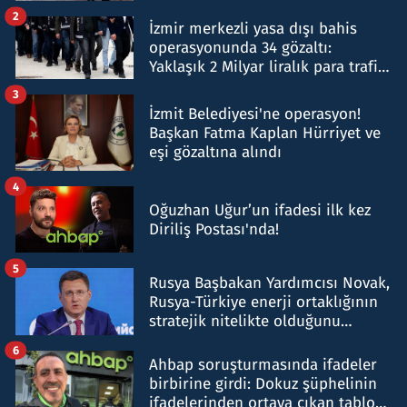
hakkında gözaltı kararı
2
İzmir merkezli yasa dışı bahis
operasyonunda 34 gözaltı:
Yaklaşık 2 Milyar liralık para trafiği
tespit edildi
3
İzmit Belediyesi'ne operasyon!
Başkan Fatma Kaplan Hürriyet ve
eşi gözaltına alındı
4
Oğuzhan Uğur’un ifadesi ilk kez
Diriliş Postası'nda!
5
Rusya Başbakan Yardımcısı Novak,
Rusya-Türkiye enerji ortaklığının
stratejik nitelikte olduğunu
belirtti
6
Ahbap soruşturmasında ifadeler
birbirine girdi: Dokuz şüphelinin
ifadelerinden ortaya çıkan tablo