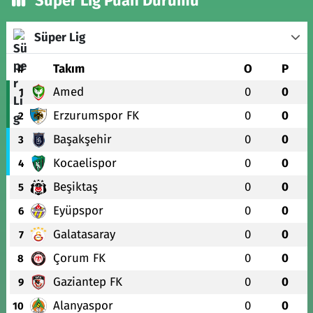
Süper Lig Puan Durumu
Süper Lig
#
Takım
O
P
Amed
0
0
1
Erzurumspor FK
0
0
2
Başakşehir
0
0
3
Kocaelispor
0
0
4
Beşiktaş
0
0
5
Eyüpspor
0
0
6
Galatasaray
0
0
7
Çorum FK
0
0
8
Gaziantep FK
0
0
9
Alanyaspor
0
0
10