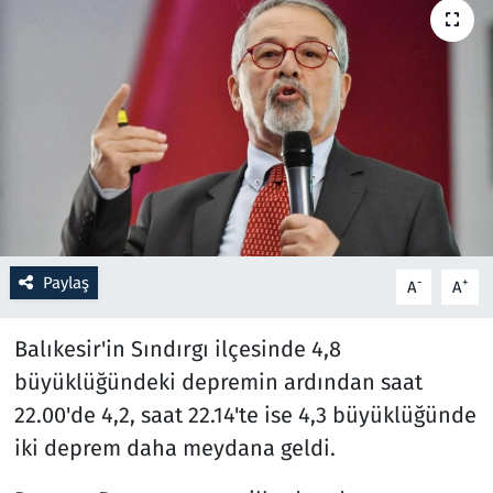
Resmi İlanlar
Rüya Tabirleri
Sağlık
Savunma Sanayi
Seçim 2023
Paylaş
-
+
A
A
Spor
Balıkesir'in Sındırgı ilçesinde 4,8
büyüklüğündeki depremin ardından saat
Teknoloji ve Bilim
22.00'de 4,2, saat 22.14'te ise 4,3 büyüklüğünde
Televizyon
iki deprem daha meydana geldi.