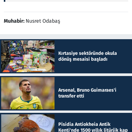
Muhabir:
Nusret Odabaş
Kırtasiye sektöründe okula
dönüş mesaisi başladı
Arsenal, Bruno Guimaraes'i
transfer etti
Pisidia Antiokheia Antik
Kenti'nde 1500 yıllık litürjik kap