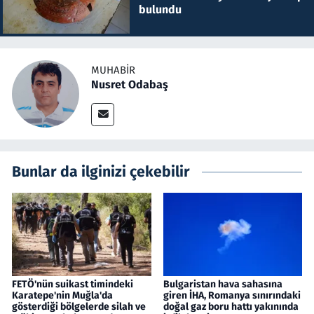
bulundu
MUHABIR
Nusret Odabaş
Bunlar da ilginizi çekebilir
FETÖ'nün suikast timindeki
Bulgaristan hava sahasına
Karatepe'nin Muğla'da
giren İHA, Romanya sınırındaki
gösterdiği bölgelerde silah ve
doğal gaz boru hattı yakınında