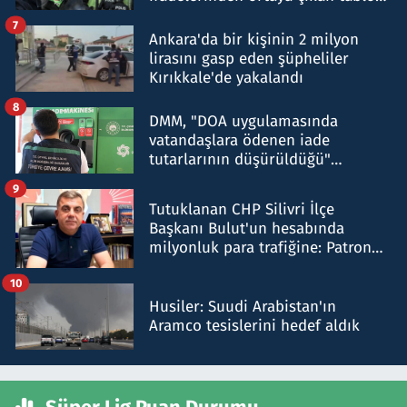
şok etti
7
Ankara'da bir kişinin 2 milyon
lirasını gasp eden şüpheliler
Kırıkkale'de yakalandı
8
DMM, "DOA uygulamasında
vatandaşlara ödenen iade
tutarlarının düşürüldüğü"
iddiasını yalanladı
9
Tutuklanan CHP Silivri İlçe
Başkanı Bulut'un hesabında
milyonluk para trafiğine: Patron
talimat verdi, ben gönderdim
10
Husiler: Suudi Arabistan'ın
Aramco tesislerini hedef aldık