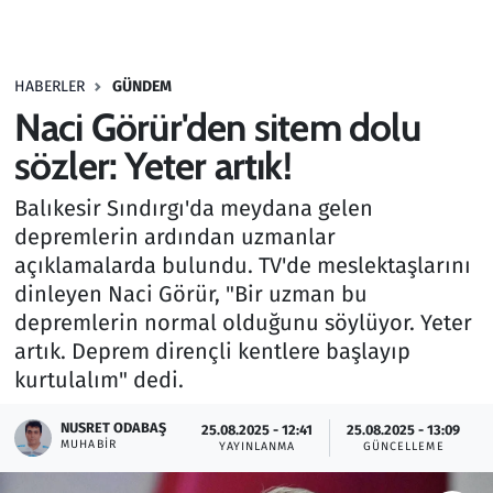
Gündem
HABERLER
GÜNDEM
Haber
Naci Görür'den sitem dolu
Kültür Sanat
sözler: Yeter artık!
Balıkesir Sındırgı'da meydana gelen
Kurumsal Haberler
depremlerin ardından uzmanlar
açıklamalarda bulundu. TV'de meslektaşlarını
Lezzet Durağı
dinleyen Naci Görür, "Bir uzman bu
Memur ve Kamu
depremlerin normal olduğunu söylüyor. Yeter
artık. Deprem dirençli kentlere başlayıp
Otomobil
kurtulalım" dedi.
NUSRET ODABAŞ
Oyun
25.08.2025 - 12:41
25.08.2025 - 13:09
MUHABIR
YAYINLANMA
GÜNCELLEME
Ramazan