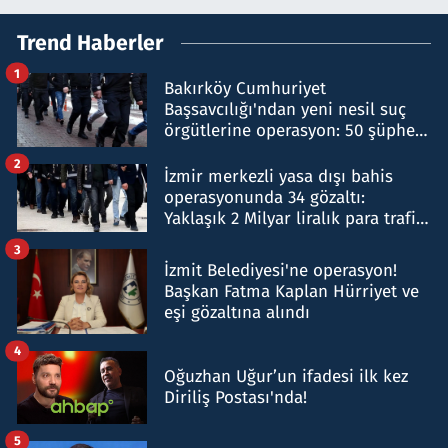
Trend Haberler
1
Bakırköy Cumhuriyet
Başsavcılığı'ndan yeni nesil suç
örgütlerine operasyon: 50 şüpheli
hakkında gözaltı kararı
2
İzmir merkezli yasa dışı bahis
operasyonunda 34 gözaltı:
Yaklaşık 2 Milyar liralık para trafiği
tespit edildi
3
İzmit Belediyesi'ne operasyon!
Başkan Fatma Kaplan Hürriyet ve
eşi gözaltına alındı
4
Oğuzhan Uğur’un ifadesi ilk kez
Diriliş Postası'nda!
5