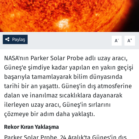
Resmi İlanlar
Rüya Tabirleri
Paylaş
-
+
A
A
Sağlık
NASA'nın Parker Solar Probe adlı uzay aracı,
Savunma Sanayi
Güneş'e şimdiye kadar yapılan en yakın geçişi
başarıyla tamamlayarak bilim dünyasında
Seçim 2023
tarihi bir an yaşattı. Güneş'in dış atmosferine
Spor
dalan ve inanılmaz sıcaklıklara dayanarak
ilerleyen uzay aracı, Güneş'in sırlarını
Teknoloji ve Bilim
çözmeye bir adım daha yaklaştı.
Televizyon
Rekor Kıran Yaklaşma
Parker Solar Probe, 24 Aralık'ta Güneş'in dış