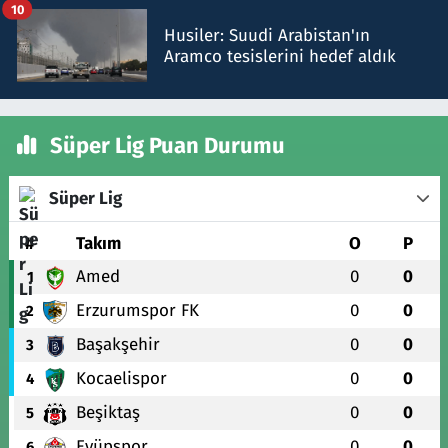
10
Husiler: Suudi Arabistan'ın
Aramco tesislerini hedef aldık
Süper Lig Puan Durumu
Süper Lig
#
Takım
O
P
Amed
0
0
1
Erzurumspor FK
0
0
2
Başakşehir
0
0
3
Kocaelispor
0
0
4
Beşiktaş
0
0
5
Eyüpspor
0
0
6