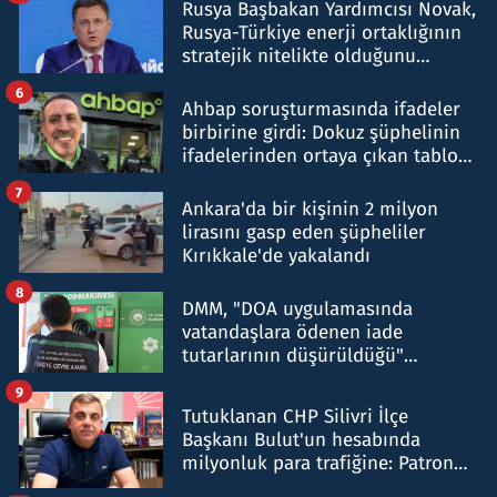
Rusya Başbakan Yardımcısı Novak,
Rusya-Türkiye enerji ortaklığının
stratejik nitelikte olduğunu
belirtti
6
Ahbap soruşturmasında ifadeler
birbirine girdi: Dokuz şüphelinin
ifadelerinden ortaya çıkan tablo
şok etti
7
Ankara'da bir kişinin 2 milyon
lirasını gasp eden şüpheliler
Kırıkkale'de yakalandı
8
DMM, "DOA uygulamasında
vatandaşlara ödenen iade
tutarlarının düşürüldüğü"
iddiasını yalanladı
9
Tutuklanan CHP Silivri İlçe
Başkanı Bulut'un hesabında
milyonluk para trafiğine: Patron
talimat verdi, ben gönderdim