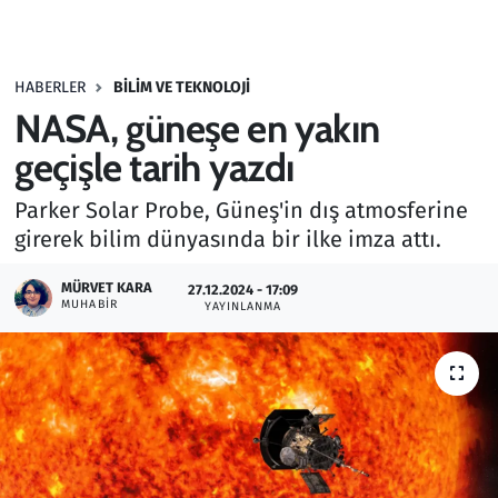
Gündem
HABERLER
BILIM VE TEKNOLOJI
Haber
NASA, güneşe en yakın
Kültür Sanat
geçişle tarih yazdı
Parker Solar Probe, Güneş'in dış atmosferine
Kurumsal Haberler
girerek bilim dünyasında bir ilke imza attı.
Lezzet Durağı
MÜRVET KARA
27.12.2024 - 17:09
MUHABIR
YAYINLANMA
Memur ve Kamu
Otomobil
Oyun
Ramazan