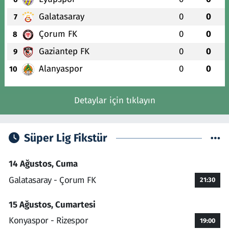
Galatasaray
0
0
7
Çorum FK
0
0
8
Gaziantep FK
0
0
9
Alanyaspor
0
0
10
Detaylar için tıklayın
Süper Lig Fikstür
14 Ağustos, Cuma
Galatasaray - Çorum FK
21:30
15 Ağustos, Cumartesi
Konyaspor - Rizespor
19:00