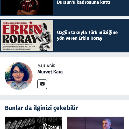
Dursun'u kadrosuna kattı
Özgün tarzıyla Türk müziğine
yön veren Erkin Koray
MUHABIR
Mürvet Kara
Bunlar da ilginizi çekebilir