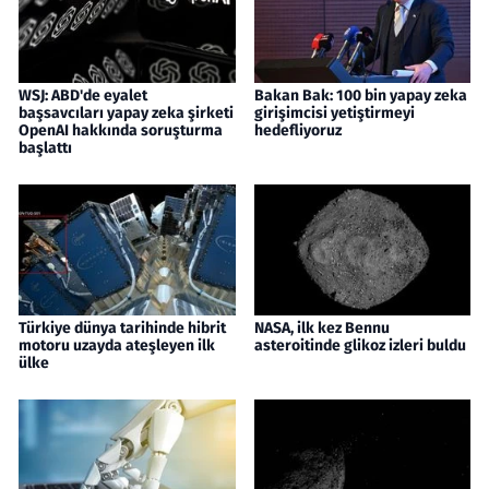
WSJ: ABD'de eyalet
Bakan Bak: 100 bin yapay zeka
başsavcıları yapay zeka şirketi
girişimcisi yetiştirmeyi
OpenAI hakkında soruşturma
hedefliyoruz
başlattı
Türkiye dünya tarihinde hibrit
NASA, ilk kez Bennu
motoru uzayda ateşleyen ilk
asteroitinde glikoz izleri buldu
ülke