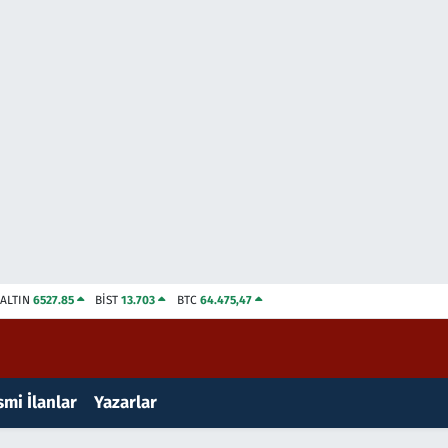
ALTIN
6527.85
BİST
13.703
BTC
64.475,47
mi İlanlar
Yazarlar