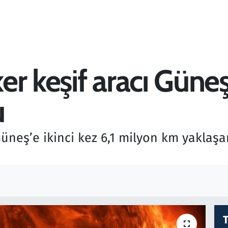
r keşif aracı Güne
u
Güneş’e ikinci kez 6,1 milyon km yaklaşa