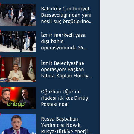
Bakırköy Cumhuriyet
Başsavcılığı'ndan yeni
nesil suç örgütlerine
operasyon: 50 şüpheli
hakkında gözaltı kararı
İzmir merkezli yasa
dışı bahis
operasyonunda 34
gözaltı: Yaklaşık 2
Milyar liralık para
İzmit Belediyesi'ne
trafiği tespit edildi
operasyon! Başkan
Fatma Kaplan Hürriyet
ve eşi gözaltına alındı
Oğuzhan Uğur’un
ifadesi ilk kez Diriliş
Postası'nda!
Rusya Başbakan
Yardımcısı Novak,
Rusya-Türkiye enerji