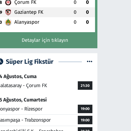
Çorum FK
0
0
8
Gaziantep FK
0
0
9
Alanyaspor
0
0
0
Detaylar için tıklayın
Süper Lig Fikstür
4 Ağustos, Cuma
alatasaray - Çorum FK
21:30
5 Ağustos, Cumartesi
onyaspor - Rizespor
19:00
asımpaşa - Trabzonspor
19:00