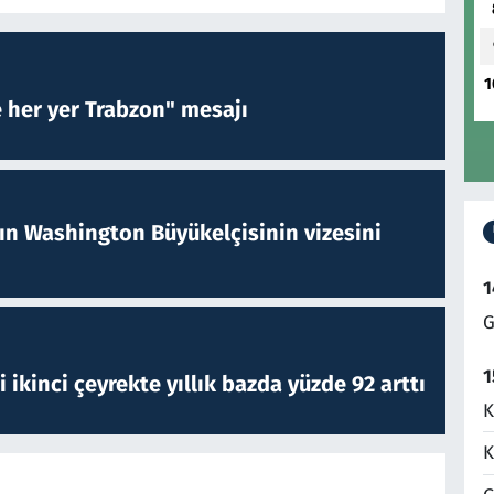
1
e her yer Trabzon" mesajı
nın Washington Büyükelçisinin vizesini
1
G
1
i ikinci çeyrekte yıllık bazda yüzde 92 arttı
K
K