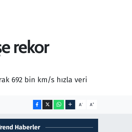
şe rekor
rak 692 bin km/s hızla veri
-
+
A
A
Trend Haberler