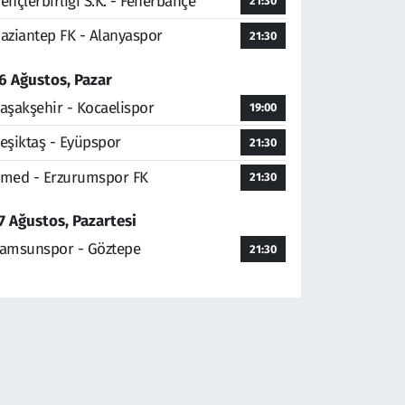
ençlerbirliği S.K. - Fenerbahçe
21:30
aziantep FK - Alanyaspor
21:30
6 Ağustos, Pazar
aşakşehir - Kocaelispor
19:00
eşiktaş - Eyüpspor
21:30
med - Erzurumspor FK
21:30
7 Ağustos, Pazartesi
amsunspor - Göztepe
21:30