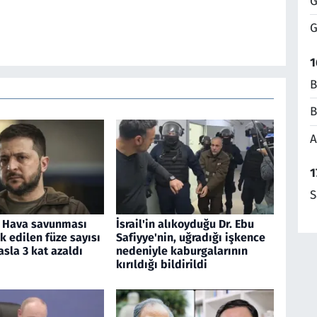
G
G
1
B
B
A
1
S
: Hava savunması
İsrail'in alıkoyduğu Dr. Ebu
ik edilen füze sayısı
Safiyye'nin, uğradığı işkence
asla 3 kat azaldı
nedeniyle kaburgalarının
kırıldığı bildirildi