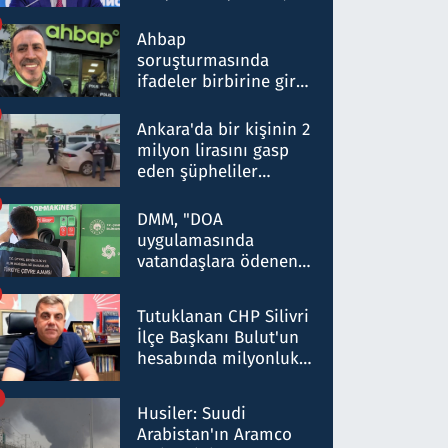
ortaklığının stratejik
nitelikte olduğunu
Ahbap
belirtti
soruşturmasında
ifadeler birbirine girdi:
Dokuz şüphelinin
ifadelerinden ortaya
Ankara'da bir kişinin 2
çıkan tablo şok etti
milyon lirasını gasp
eden şüpheliler
Kırıkkale'de yakalandı
DMM, "DOA
uygulamasında
vatandaşlara ödenen
iade tutarlarının
düşürüldüğü" iddiasını
Tutuklanan CHP Silivri
yalanladı
İlçe Başkanı Bulut'un
hesabında milyonluk
para trafiğine: Patron
talimat verdi, ben
Husiler: Suudi
gönderdim
Arabistan'ın Aramco