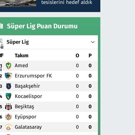
tesislerini hedef aldık
Süper Lig Puan Durumu
Süper Lig
#
Takım
O
P
Amed
0
0
1
Erzurumspor FK
0
0
2
Başakşehir
0
0
3
Kocaelispor
0
0
4
Beşiktaş
0
0
5
Eyüpspor
0
0
6
Galatasaray
0
0
7