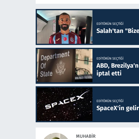
EDITÖRÜN SEÇTIĞI
Salah'tan "Biz
EDITÖRÜN SEÇTIĞI
ABD, Brezilya'
iptal etti
EDITÖRÜN SEÇTIĞI
SpaceX'in gelir
MUHABIR