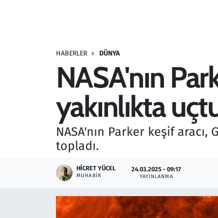
Resmi İlanlar
Rüya Tabirleri
HABERLER
DÜNYA
NASA'nın Parke
Sağlık
yakınlıkta uçt
Savunma Sanayi
Seçim 2023
NASA'nın Parker keşif aracı, 
topladı.
Spor
HICRET YÜCEL
24.03.2025 - 09:17
Teknoloji ve Bilim
MUHABIR
YAYINLANMA
Televizyon