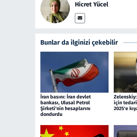
Hicret Yücel
Bunlar da ilginizi çekebilir
İran basını: İran devlet
Zelenskiy
bankası, Ulusal Petrol
için tedar
Şirketi'nin hesaplarını
2025'e kıy
dondurdu