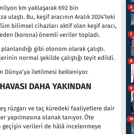
 milyon km yaklaşarak 692 bin
6
a ulaştı. Bu, keşif aracının Aralık 2024’teki
Tüm bilimsel cihazları aktif olan keşif aracı,
eden (korona) önemli veriler topladı.
7
 planlandığı gibi otonom olarak çalıştı.
rinin normal şekilde çalıştığı teyit edildi.
8
in Dünya’ya iletilmesi bekleniyor.
 HAVASI DAHA YAKINDAN
9
eş rüzgarı ve taç küredeki faaliyetlere dair
r yapılmasına olanak tanıyor. Öte
10
 geçişin verileri de hâlâ incelenmeye