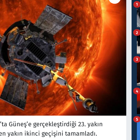
1
2
3
4
5
’ta Güneş’e gerçekleştirdiği 23. yakın
n yakın ikinci geçişini tamamladı.