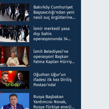
Bakırköy Cumhuriyet
Başsavcılığı'ndan yeni
nesil suç örgütlerine
operasyon: 50 şüpheli
hakkında gözaltı kararı
İzmir merkezli yasa
dışı bahis
operasyonunda 34
gözaltı: Yaklaşık 2
Milyar liralık para
İzmit Belediyesi'ne
trafiği tespit edildi
operasyon! Başkan
Fatma Kaplan Hürriyet
ve eşi gözaltına alındı
Oğuzhan Uğur’un
ifadesi ilk kez Diriliş
Postası'nda!
Rusya Başbakan
Yardımcısı Novak,
Rusya-Türkiye enerji