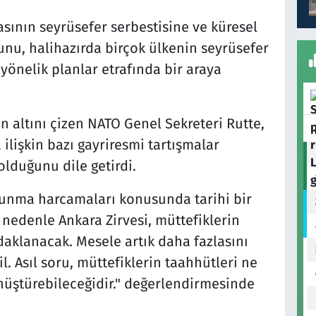
sının seyrüsefer serbestisine ve küresel
unu, halihazırda birçok ülkenin seyrüsefer
yönelik planlar etrafında bir araya
 altını çizen NATO Genel Sekreteri Rutte,
lişkin bazı gayriresmi tartışmalar
duğunu dile getirdi.
vunma harcamaları konusunda tarihi bir
 nedenle Ankara Zirvesi, müttefiklerin
daklanacak. Mesele artık daha fazlasını
 Asıl soru, müttefiklerin taahhütleri ne
önüştürebileceğidir." değerlendirmesinde