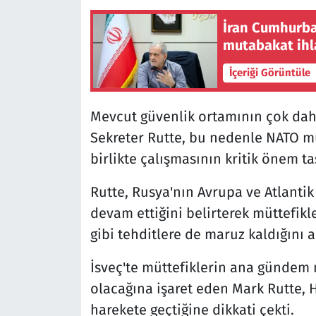
İran Cumhurbaş
mutabakat ihla
İçeriği Görüntüle
Mevcut güvenlik ortamının çok dah
Sekreter Rutte, bu nedenle NATO mü
birlikte çalışmasının kritik önem taş
Rutte, Rusya'nın Avrupa ve Atlantik
devam ettiğini belirterek müttefikl
gibi tehditlere de maruz kaldığını a
İsveç'te müttefiklerin ana gündem
olacağına işaret eden Mark Rutte,
harekete geçtiğine dikkati çekti.