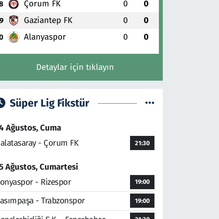
Çorum FK
0
0
8
Gaziantep FK
0
0
9
Alanyaspor
0
0
0
Detaylar için tıklayın
Süper Lig Fikstür
4 Ağustos, Cuma
alatasaray - Çorum FK
21:30
5 Ağustos, Cumartesi
onyaspor - Rizespor
19:00
asımpaşa - Trabzonspor
19:00