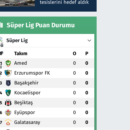
tesislerini hedef aldık
Süper Lig Puan Durumu
Süper Lig
#
Takım
O
P
Amed
0
0
1
Erzurumspor FK
0
0
2
Başakşehir
0
0
3
Kocaelispor
0
0
4
Beşiktaş
0
0
5
Eyüpspor
0
0
6
Galatasaray
0
0
7