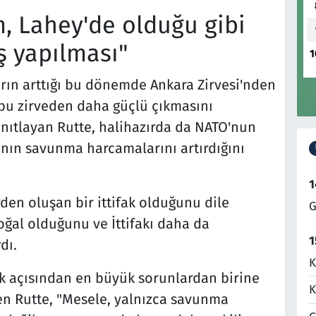
, Lahey'de olduğu gibi
ış yapılması"
1
arın arttığı bu dönemde Ankara Zirvesi'nden
 bu zirveden daha güçlü çıkmasını
nıtlayan Rutte, halihazırda da NATO'nun
nın savunma harcamalarını artırdığını
1
en oluşan bir ittifak olduğunu dile
G
doğal olduğunu ve İttifakı daha da
1
dı.
K
fak açısından en büyük sorunlardan birine
K
n Rutte, "Mesele, yalnızca savunma