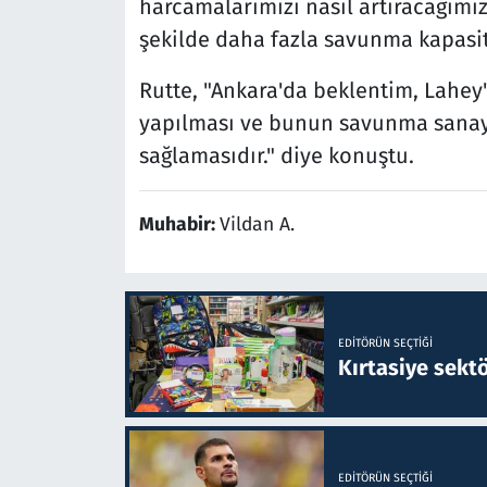
harcamalarımızı nasıl artıracağımı
şekilde daha fazla savunma kapasit
Rutte, "Ankara'da beklentim, Lahey'
yapılması ve bunun savunma sanayi
sağlamasıdır." diye konuştu.
Muhabir:
Vildan A.
EDITÖRÜN SEÇTIĞI
Kırtasiye sekt
EDITÖRÜN SEÇTIĞI