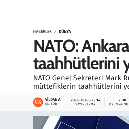
Resmi İlanlar
Rüya Tabirleri
HABERLER
DÜNYA
NATO: Ankara Z
Sağlık
taahhütlerini
Savunma Sanayi
Seçim 2023
NATO Genel Sekreteri Mark Ru
müttefiklerin taahhütlerini y
Spor
VILDAN A.
20.05.2026 - 23:14
2 DK
Teknoloji ve Bilim
EDITÖR
YAYINLANMA
OKUNMA SÜ
Televizyon