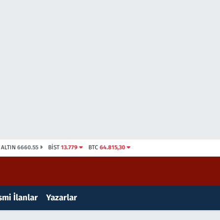
ALTIN
6660.55
BİST
13.779
BTC
64.815,30
mi İlanlar
Yazarlar