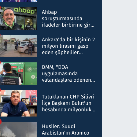
ortaklığının stratejik
nitelikte olduğunu
Ahbap
belirtti
soruşturmasında
ifadeler birbirine girdi:
Dokuz şüphelinin
ifadelerinden ortaya
Ankara'da bir kişinin 2
çıkan tablo şok etti
milyon lirasını gasp
eden şüpheliler
Kırıkkale'de yakalandı
DMM, "DOA
uygulamasında
vatandaşlara ödenen
iade tutarlarının
düşürüldüğü" iddiasını
Tutuklanan CHP Silivri
yalanladı
İlçe Başkanı Bulut'un
hesabında milyonluk
para trafiğine: Patron
talimat verdi, ben
Husiler: Suudi
gönderdim
Arabistan'ın Aramco