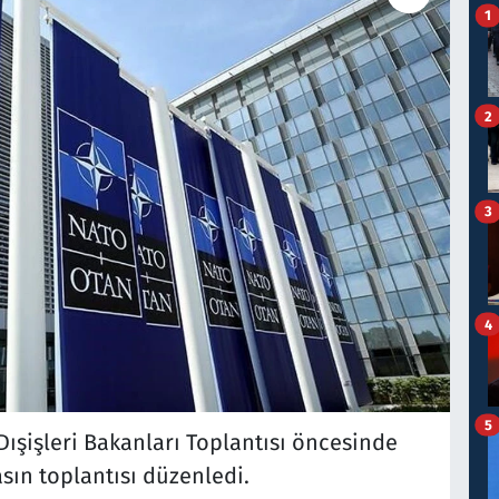
1
2
3
4
5
ışişleri Bakanları Toplantısı öncesinde
sın toplantısı düzenledi.