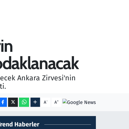
in
 odaklanacak
ecek Ankara Zirvesi'nin
i.
-
+
A
A
Trend Haberler