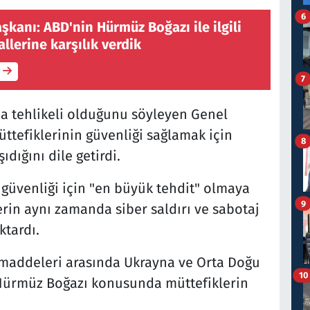
6
kanı: ABD'nin Hürmüz Boğazı ile ilgili
llerine karşılık verdik
7
a tehlikeli olduğunu söyleyen Genel
ttefiklerinin güvenliği sağlamak için
8
ıdığını dile getirdi.
 güvenliği için "en büyük tehdit" olmaya
9
erin aynı zamanda siber saldırı ve sabotaj
ktardı.
 maddeleri arasında Ukrayna ve Orta Doğu
10
 Hürmüz Boğazı konusunda müttefiklerin