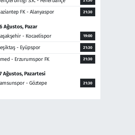
ençlerbirliği S.K. - Fenerbahçe
21:30
aziantep FK - Alanyaspor
21:30
6 Ağustos, Pazar
aşakşehir - Kocaelispor
19:00
eşiktaş - Eyüpspor
21:30
med - Erzurumspor FK
21:30
7 Ağustos, Pazartesi
amsunspor - Göztepe
21:30