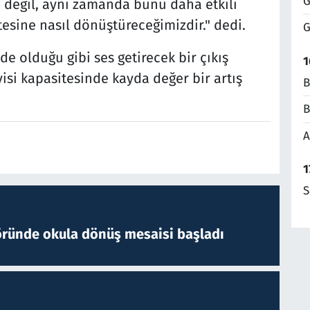
G
z değil, aynı zamanda bunu daha etkili
esine nasıl dönüştüreceğimizdir." dedi.
G
de olduğu gibi ses getirecek bir çıkış
1
si kapasitesinde kayda değer bir artış
B
B
A
1
S
öründe okula dönüş mesaisi başladı