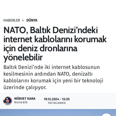
Gündem
HABERLER
DÜNYA
Haber
NATO, Baltık Denizi’ndeki
Kültür Sanat
internet kablolarını korumak
için deniz dronlarına
Kurumsal Haberler
yönelebilir
Lezzet Durağı
Baltık Denizi’nde iki internet kablosunun
kesilmesinin ardından NATO, denizaltı
Memur ve Kamu
kablolarını korumak için yeni bir teknoloji
üzerinde çalışıyor.
Otomobil
MÜRVET KARA
19.12.2024 - 12:35
Oyun
MUHABIR
YAYINLANMA
Ramazan