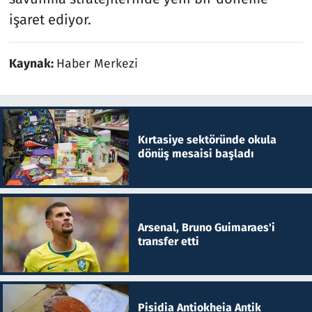
işaret ediyor.
Kaynak:
Haber Merkezi
Kırtasiye sektöründe okula
dönüş mesaisi başladı
Arsenal, Bruno Guimaraes'i
transfer etti
Pisidia Antiokheia Antik