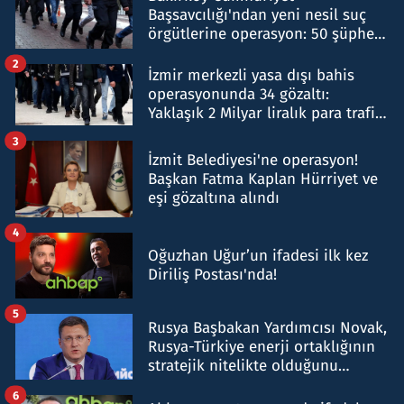
Başsavcılığı'ndan yeni nesil suç
örgütlerine operasyon: 50 şüpheli
hakkında gözaltı kararı
2
İzmir merkezli yasa dışı bahis
operasyonunda 34 gözaltı:
Yaklaşık 2 Milyar liralık para trafiği
tespit edildi
3
İzmit Belediyesi'ne operasyon!
Başkan Fatma Kaplan Hürriyet ve
eşi gözaltına alındı
4
Oğuzhan Uğur’un ifadesi ilk kez
Diriliş Postası'nda!
5
Rusya Başbakan Yardımcısı Novak,
Rusya-Türkiye enerji ortaklığının
stratejik nitelikte olduğunu
belirtti
6