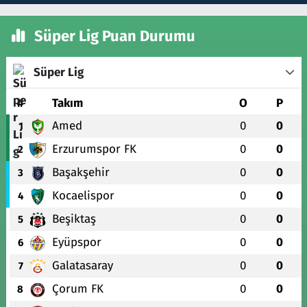
Süper Lig Puan Durumu
Süper Lig
#
Takım
O
P
Amed
0
0
1
Erzurumspor FK
0
0
2
Başakşehir
0
0
3
Kocaelispor
0
0
4
Beşiktaş
0
0
5
Eyüpspor
0
0
6
Galatasaray
0
0
7
Çorum FK
0
0
8