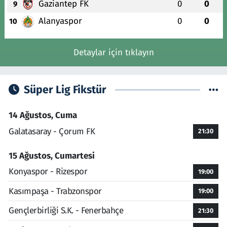
Gaziantep FK
0
0
9
Alanyaspor
0
0
10
Detaylar için tıklayın
Süper Lig Fikstür
14 Ağustos, Cuma
Galatasaray - Çorum FK
21:30
15 Ağustos, Cumartesi
Konyaspor - Rizespor
19:00
Kasımpaşa - Trabzonspor
19:00
Gençlerbirliği S.K. - Fenerbahçe
21:30