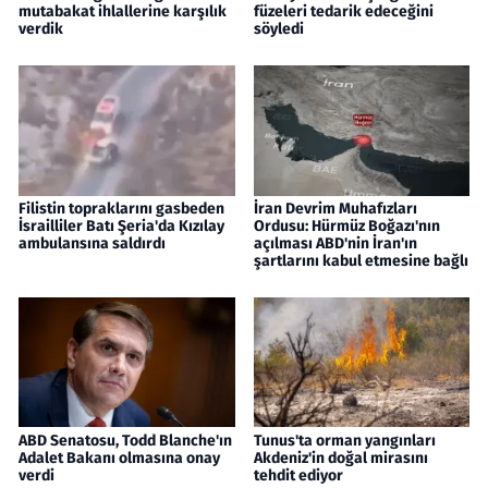
mutabakat ihlallerine karşılık
füzeleri tedarik edeceğini
verdik
söyledi
Filistin topraklarını gasbeden
İran Devrim Muhafızları
İsrailliler Batı Şeria'da Kızılay
Ordusu: Hürmüz Boğazı'nın
ambulansına saldırdı
açılması ABD'nin İran'ın
şartlarını kabul etmesine bağlı
ABD Senatosu, Todd Blanche'ın
Tunus'ta orman yangınları
Adalet Bakanı olmasına onay
Akdeniz'in doğal mirasını
verdi
tehdit ediyor