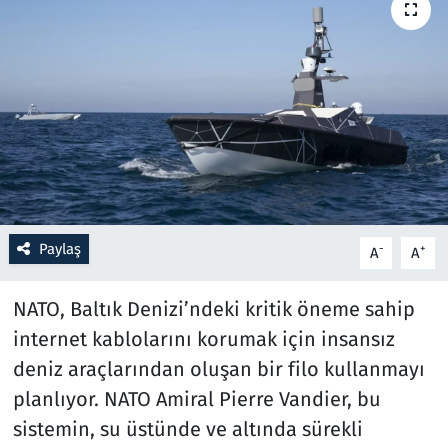
Resmi İlanlar
Rüya Tabirleri
Sağlık
Savunma Sanayi
Paylaş
Seçim 2023
-
+
A
A
Spor
NATO, Baltık Denizi’ndeki kritik öneme sahip
internet kablolarını korumak için insansız
Teknoloji ve Bilim
deniz araçlarından oluşan bir filo kullanmayı
planlıyor. NATO Amiral Pierre Vandier, bu
Televizyon
sistemin, su üstünde ve altında sürekli