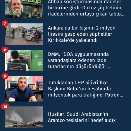
Ahbap soruşturmasında ifadeler
birbirine girdi: Dokuz şüphelinin
ifadelerinden ortaya çıkan tablo
şok etti
7
Ankara'da bir kişinin 2 milyon
lirasını gasp eden şüpheliler
Kırıkkale'de yakalandı
8
DMM, "DOA uygulamasında
vatandaşlara ödenen iade
tutarlarının düşürüldüğü"
iddiasını yalanladı
9
Tutuklanan CHP Silivri İlçe
Başkanı Bulut'un hesabında
milyonluk para trafiğine: Patron
talimat verdi, ben gönderdim
10
Husiler: Suudi Arabistan'ın
Aramco tesislerini hedef aldık