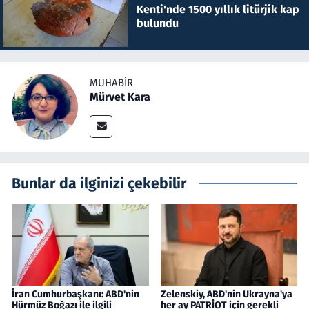
Kenti'nde 1500 yıllık litürjik kap
bulundu
MUHABIR
Mürvet Kara
Bunlar da ilginizi çekebilir
İran Cumhurbaşkanı: ABD'nin
Zelenskiy, ABD'nin Ukrayna'ya
Hürmüz Boğazı ile ilgili
her ay PATRİOT için gerekli