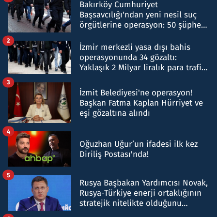
Bakırköy Cumhuriyet
Başsavcılığı'ndan yeni nesil suç
örgütlerine operasyon: 50 şüpheli
hakkında gözaltı kararı
2
İzmir merkezli yasa dışı bahis
operasyonunda 34 gözaltı:
Yaklaşık 2 Milyar liralık para trafiği
tespit edildi
3
İzmit Belediyesi'ne operasyon!
Başkan Fatma Kaplan Hürriyet ve
eşi gözaltına alındı
4
Oğuzhan Uğur’un ifadesi ilk kez
Diriliş Postası'nda!
5
Rusya Başbakan Yardımcısı Novak,
Rusya-Türkiye enerji ortaklığının
stratejik nitelikte olduğunu
belirtti