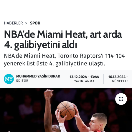
Gündem
HABERLER
SPOR
Haber
NBA'de Miami Heat, art arda
Kültür Sanat
4. galibiyetini aldı
NBA'de Miami Heat, Toronto Raptors'ı 114-104
Kurumsal Haberler
yenerek üst üste 4. galibiyetine ulaştı.
Lezzet Durağı
MUHAMMED YASIN DURAK
13.12.2024 - 13:44
16.12.2024 - 1
EDITÖR
YAYINLANMA
GÜNCELLEM
Memur ve Kamu
Otomobil
Oyun
Ramazan