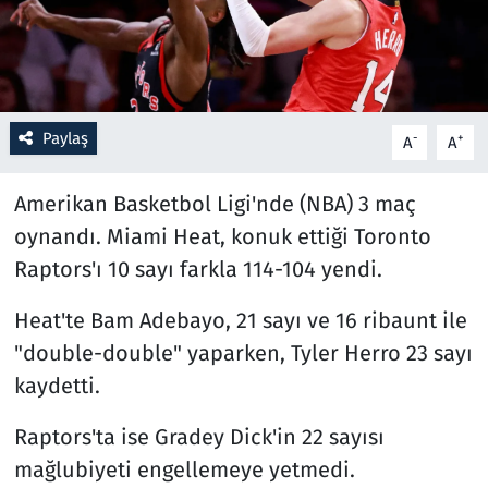
Resmi İlanlar
Rüya Tabirleri
Paylaş
-
+
A
A
Sağlık
Amerikan Basketbol Ligi'nde (NBA) 3 maç
Savunma Sanayi
oynandı. Miami Heat, konuk ettiği Toronto
Raptors'ı 10 sayı farkla 114-104 yendi.
Seçim 2023
Heat'te Bam Adebayo, 21 sayı ve 16 ribaunt ile
Spor
"double-double" yaparken, Tyler Herro 23 sayı
kaydetti.
Teknoloji ve Bilim
Raptors'ta ise Gradey Dick'in 22 sayısı
Televizyon
mağlubiyeti engellemeye yetmedi.