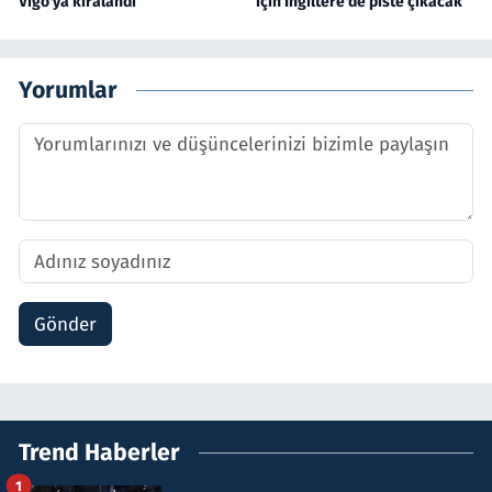
Vigo'ya kiralandı
için İngiltere'de piste çıkacak
Yorumlar
Gönder
Trend Haberler
1