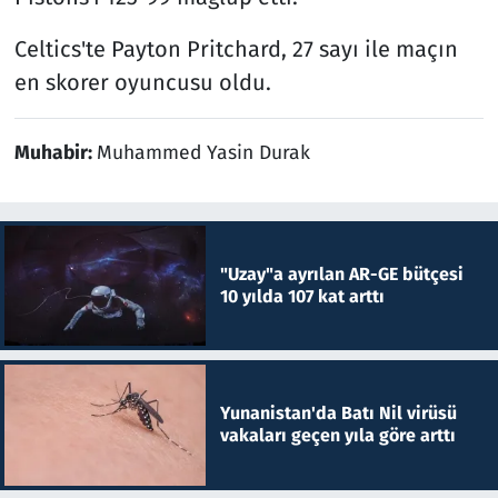
Celtics'te Payton Pritchard, 27 sayı ile maçın
en skorer oyuncusu oldu.
Muhabir:
Muhammed Yasin Durak
"Uzay"a ayrılan AR-GE bütçesi
10 yılda 107 kat arttı
Yunanistan'da Batı Nil virüsü
vakaları geçen yıla göre arttı