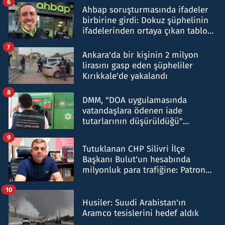
6
Ahbap soruşturmasında ifadeler
birbirine girdi: Dokuz şüphelinin
ifadelerinden ortaya çıkan tablo
şok etti
7
Ankara'da bir kişinin 2 milyon
lirasını gasp eden şüpheliler
Kırıkkale'de yakalandı
8
DMM, "DOA uygulamasında
vatandaşlara ödenen iade
tutarlarının düşürüldüğü"
iddiasını yalanladı
9
Tutuklanan CHP Silivri İlçe
Başkanı Bulut'un hesabında
milyonluk para trafiğine: Patron
talimat verdi, ben gönderdim
10
Husiler: Suudi Arabistan'ın
Aramco tesislerini hedef aldık