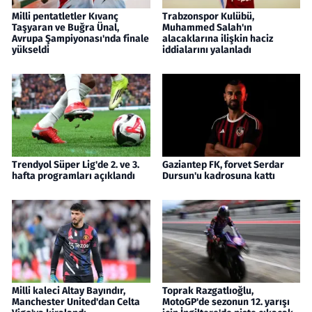
Milli pentatletler Kıvanç
Trabzonspor Kulübü,
Taşyaran ve Buğra Ünal,
Muhammed Salah'ın
Avrupa Şampiyonası'nda finale
alacaklarına ilişkin haciz
yükseldi
iddialarını yalanladı
Trendyol Süper Lig'de 2. ve 3.
Gaziantep FK, forvet Serdar
hafta programları açıklandı
Dursun'u kadrosuna kattı
Milli kaleci Altay Bayındır,
Toprak Razgatlıoğlu,
Manchester United'dan Celta
MotoGP'de sezonun 12. yarışı