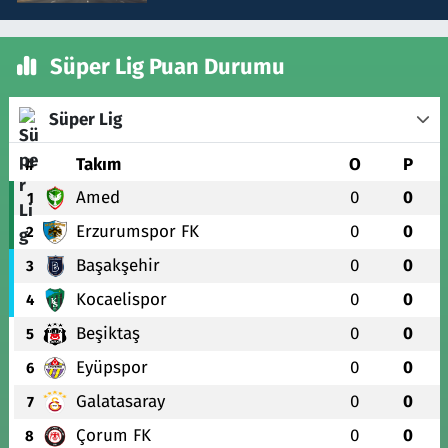
Süper Lig Puan Durumu
Süper Lig
#
Takım
O
P
Amed
0
0
1
Erzurumspor FK
0
0
2
Başakşehir
0
0
3
Kocaelispor
0
0
4
Beşiktaş
0
0
5
Eyüpspor
0
0
6
Galatasaray
0
0
7
Çorum FK
0
0
8