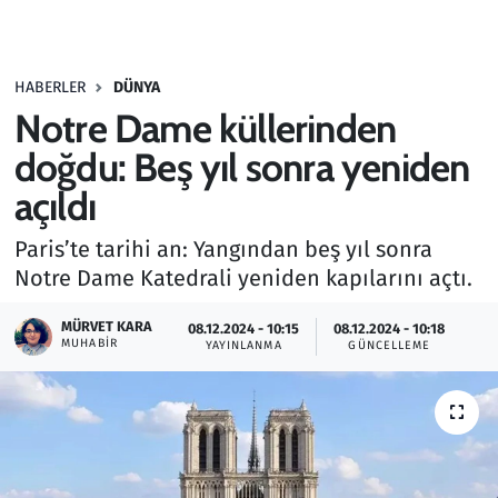
Gündem
HABERLER
DÜNYA
Haber
Notre Dame küllerinden
Kültür Sanat
doğdu: Beş yıl sonra yeniden
açıldı
Kurumsal Haberler
Paris’te tarihi an: Yangından beş yıl sonra
Lezzet Durağı
Notre Dame Katedrali yeniden kapılarını açtı.
Memur ve Kamu
MÜRVET KARA
08.12.2024 - 10:15
08.12.2024 - 10:18
MUHABIR
YAYINLANMA
GÜNCELLEME
Otomobil
Oyun
Ramazan