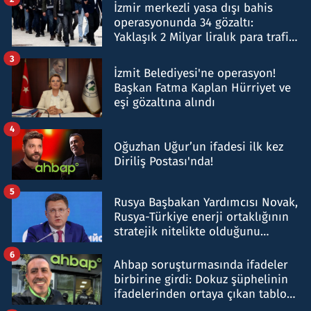
İzmir merkezli yasa dışı bahis
operasyonunda 34 gözaltı:
Yaklaşık 2 Milyar liralık para trafiği
tespit edildi
3
İzmit Belediyesi'ne operasyon!
Başkan Fatma Kaplan Hürriyet ve
eşi gözaltına alındı
4
Oğuzhan Uğur’un ifadesi ilk kez
Diriliş Postası'nda!
5
Rusya Başbakan Yardımcısı Novak,
Rusya-Türkiye enerji ortaklığının
stratejik nitelikte olduğunu
belirtti
6
Ahbap soruşturmasında ifadeler
birbirine girdi: Dokuz şüphelinin
ifadelerinden ortaya çıkan tablo
şok etti