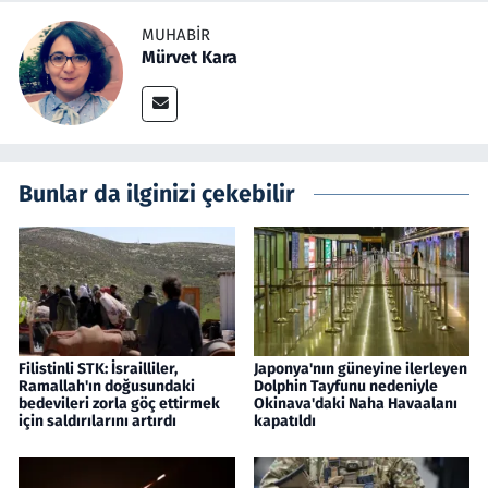
MUHABIR
Mürvet Kara
Bunlar da ilginizi çekebilir
Filistinli STK: İsrailliler,
Japonya'nın güneyine ilerleyen
Ramallah'ın doğusundaki
Dolphin Tayfunu nedeniyle
bedevileri zorla göç ettirmek
Okinava'daki Naha Havaalanı
için saldırılarını artırdı
kapatıldı