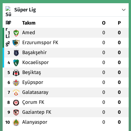
Süper Lig
#
Takım
O
P
Amed
0
0
1
Erzurumspor FK
0
0
2
Başakşehir
0
0
3
Kocaelispor
0
0
4
Beşiktaş
0
0
5
Eyüpspor
0
0
6
Galatasaray
0
0
7
Çorum FK
0
0
8
Gaziantep FK
0
0
9
Alanyaspor
0
0
10