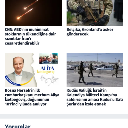
CNN: ABD'nin mühimmat
Belçika, Grönland'a asker
stoklarının tükendiğine dair
gönderecek
sızıntılar İran'ı
cesaretlendirebilir
Bosna Hersek'in ilk
Kudüs Valiliği: İsrail'in
cumhurbaşkanı merhum Aliya
Kalendiya Mülteci Kampı'na
İzetbegoviç, doğumunun
saldırısının amacı Kudüs'ü Batı
101'inci yılında anılıyor
Şeria'dan izole etmek
Yorumlar