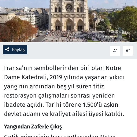
Resmi İlanlar
Rüya Tabirleri
Sağlık
Paylaş
-
+
A
A
Savunma Sanayi
Fransa’nın sembollerinden biri olan Notre
Dame Katedrali, 2019 yılında yaşanan yıkıcı
Seçim 2023
yangının ardından beş yıl süren titiz
Spor
restorasyon çalışmaları sonrası yeniden
ibadete açıldı. Tarihi törene 1.500’ü aşkın
Teknoloji ve Bilim
devlet adamı ve kraliyet ailesi üyesi katıldı.
Televizyon
Yangından Zaferle Çıkış