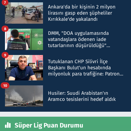
7
Ankara'da bir kişinin 2 milyon
lirasını gasp eden şüpheliler
Kırıkkale'de yakalandı
8
DMM, "DOA uygulamasında
vatandaşlara ödenen iade
tutarlarının düşürüldüğü"
iddiasını yalanladı
9
Tutuklanan CHP Silivri İlçe
Başkanı Bulut'un hesabında
milyonluk para trafiğine: Patron
talimat verdi, ben gönderdim
10
Husiler: Suudi Arabistan'ın
Aramco tesislerini hedef aldık
Süper Lig Puan Durumu