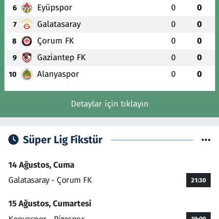
Eyüpspor
0
0
6
Galatasaray
0
0
7
Çorum FK
0
0
8
Gaziantep FK
0
0
9
Alanyaspor
0
0
10
Detaylar için tıklayın
Süper Lig Fikstür
14 Ağustos, Cuma
Galatasaray - Çorum FK
21:30
15 Ağustos, Cumartesi
19:00