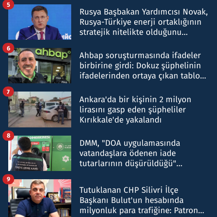
5
Rusya Başbakan Yardımcısı Novak,
Rusya-Türkiye enerji ortaklığının
stratejik nitelikte olduğunu
belirtti
6
Ahbap soruşturmasında ifadeler
birbirine girdi: Dokuz şüphelinin
ifadelerinden ortaya çıkan tablo
şok etti
7
Ankara'da bir kişinin 2 milyon
lirasını gasp eden şüpheliler
Kırıkkale'de yakalandı
8
DMM, "DOA uygulamasında
vatandaşlara ödenen iade
tutarlarının düşürüldüğü"
iddiasını yalanladı
9
Tutuklanan CHP Silivri İlçe
Başkanı Bulut'un hesabında
milyonluk para trafiğine: Patron