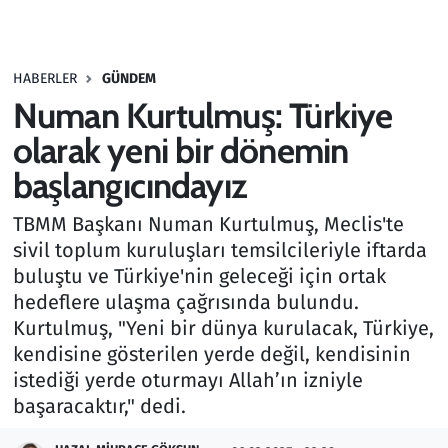
Gündem
HABERLER
GÜNDEM
Haber
Numan Kurtulmuş: Türkiye
Kültür Sanat
olarak yeni bir dönemin
başlangıcındayız
Kurumsal Haberler
TBMM Başkanı Numan Kurtulmuş, Meclis'te
Lezzet Durağı
sivil toplum kuruluşları temsilcileriyle iftarda
buluştu ve Türkiye'nin geleceği için ortak
Memur ve Kamu
hedeflere ulaşma çağrısında bulundu.
Kurtulmuş, "Yeni bir dünya kurulacak, Türkiye,
Otomobil
kendisine gösterilen yerde değil, kendisinin
istediği yerde oturmayı Allah’ın izniyle
Oyun
başaracaktır," dedi.
Ramazan