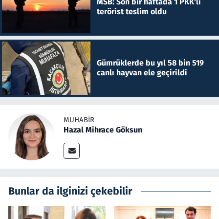
MSB: Son bir haftada 1 PKK'lı
terörist teslim oldu
Gümrüklerde bu yıl 58 bin 519
canlı hayvan ele geçirildi
MUHABIR
Hazal Mihrace Göksun
Bunlar da ilginizi çekebilir