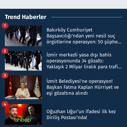
Trend Haberler
1
Bakırköy Cumhuriyet
Başsavcılığı'ndan yeni nesil suç
örgütlerine operasyon: 50 şüpheli
hakkında gözaltı kararı
2
İzmir merkezli yasa dışı bahis
operasyonunda 34 gözaltı:
Yaklaşık 2 Milyar liralık para trafiği
tespit edildi
3
İzmit Belediyesi'ne operasyon!
Başkan Fatma Kaplan Hürriyet ve
eşi gözaltına alındı
4
Oğuzhan Uğur’un ifadesi ilk kez
Diriliş Postası'nda!