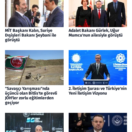
MİT Başkanı Kalın, Suriye
Adalet Bakanı Gürlek, Uğur
Dışişleri Bakanı Şeybani ile
Mumcu'nun ailesiyle görüştü
görüştü
"Savaşçı Yarışması"nda
2. İletişim Şurası ve Türkiye'nin
üçüncü olan Bitlis'te görevli
Yeni İletişim Vizyonu
JÖH'ler zorlu eğitimlerden
geçiyor