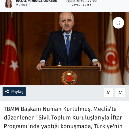
HAZAL MIHRACE GÖKSUN
06.03.2025 - 22:29
MUHABIR
YAYINLANMA
Resmi İlanlar
Rüya Tabirleri
Sağlık
Savunma Sanayi
Seçim 2023
Spor
Paylaş
-
+
A
A
Teknoloji ve Bilim
TBMM Başkanı Numan Kurtulmuş, Meclis’te
Televizyon
düzenlenen "Sivil Toplum Kuruluşlarıyla İftar
Programı"nda yaptığı konuşmada, Türkiye'nin