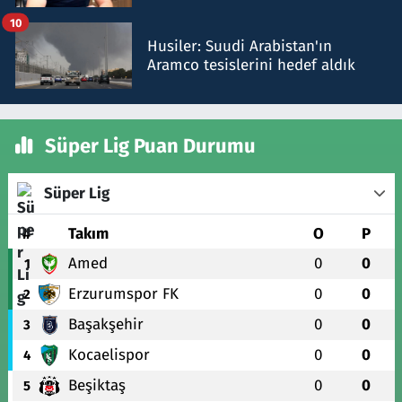
talimat verdi, ben gönderdim
10
Husiler: Suudi Arabistan'ın
Aramco tesislerini hedef aldık
Süper Lig Puan Durumu
Süper Lig
#
Takım
O
P
Amed
0
0
1
Erzurumspor FK
0
0
2
Başakşehir
0
0
3
Kocaelispor
0
0
4
Beşiktaş
0
0
5