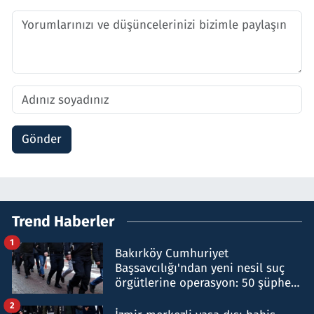
Gönder
Trend Haberler
1
Bakırköy Cumhuriyet
Başsavcılığı'ndan yeni nesil suç
örgütlerine operasyon: 50 şüpheli
hakkında gözaltı kararı
2