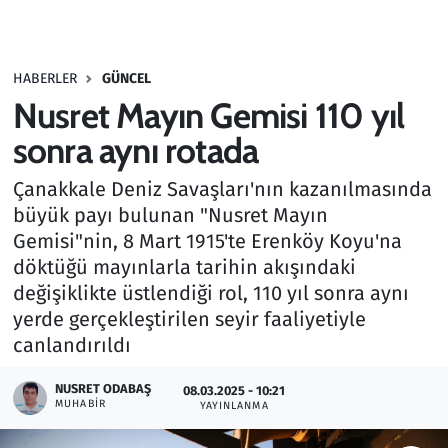
Gündem
HABERLER
GÜNCEL
Haber
Nusret Mayın Gemisi 110 yıl
Kültür Sanat
sonra aynı rotada
Çanakkale Deniz Savaşları'nın kazanılmasında
Kurumsal Haberler
büyük payı bulunan "Nusret Mayın
Gemisi"nin, 8 Mart 1915'te Erenköy Koyu'na
Lezzet Durağı
döktüğü mayınlarla tarihin akışındaki
Memur ve Kamu
değişiklikte üstlendiği rol, 110 yıl sonra aynı
yerde gerçekleştirilen seyir faaliyetiyle
Otomobil
canlandırıldı
NUSRET ODABAŞ
Oyun
08.03.2025 - 10:21
MUHABIR
YAYINLANMA
Ramazan