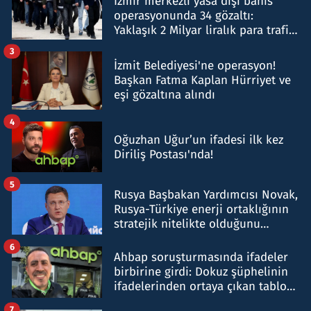
İzmir merkezli yasa dışı bahis
operasyonunda 34 gözaltı:
Yaklaşık 2 Milyar liralık para trafiği
tespit edildi
3
İzmit Belediyesi'ne operasyon!
Başkan Fatma Kaplan Hürriyet ve
eşi gözaltına alındı
4
Oğuzhan Uğur’un ifadesi ilk kez
Diriliş Postası'nda!
5
Rusya Başbakan Yardımcısı Novak,
Rusya-Türkiye enerji ortaklığının
stratejik nitelikte olduğunu
belirtti
6
Ahbap soruşturmasında ifadeler
birbirine girdi: Dokuz şüphelinin
ifadelerinden ortaya çıkan tablo
şok etti
7