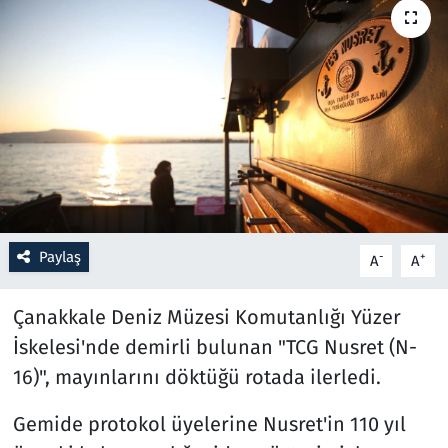
Resmi İlanlar
Rüya Tabirleri
Sağlık
Savunma Sanayi
Seçim 2023
Paylaş
-
+
A
A
Spor
Çanakkale Deniz Müzesi Komutanlığı Yüzer
İskelesi'nde demirli bulunan "TCG Nusret (N-
Teknoloji ve Bilim
16)", mayınlarını döktüğü rotada ilerledi.
Televizyon
Gemide protokol üyelerine Nusret'in 110 yıl