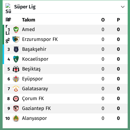
Süper Lig
#
Takım
O
P
Amed
0
0
1
Erzurumspor FK
0
0
2
Başakşehir
0
0
3
Kocaelispor
0
0
4
Beşiktaş
0
0
5
Eyüpspor
0
0
6
Galatasaray
0
0
7
Çorum FK
0
0
8
Gaziantep FK
0
0
9
Alanyaspor
0
0
10