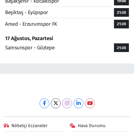
Başakşehir - Kocaelispor
19:00
Beşiktaş - Eyüpspor
21:30
Amed - Erzurumspor FK
21:30
17 Ağustos, Pazartesi
Samsunspor - Göztepe
21:30
Nöbetçi Eczaneler
Hava Durumu