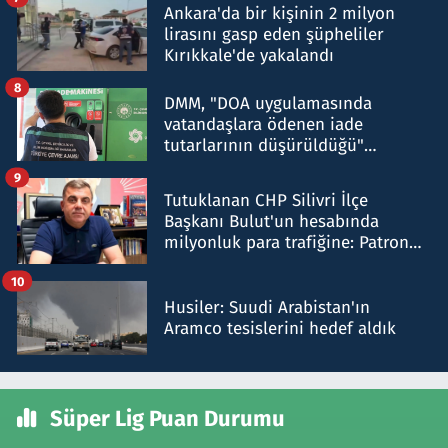
Ankara'da bir kişinin 2 milyon
lirasını gasp eden şüpheliler
Kırıkkale'de yakalandı
8
DMM, "DOA uygulamasında
vatandaşlara ödenen iade
tutarlarının düşürüldüğü"
iddiasını yalanladı
9
Tutuklanan CHP Silivri İlçe
Başkanı Bulut'un hesabında
milyonluk para trafiğine: Patron
talimat verdi, ben gönderdim
10
Husiler: Suudi Arabistan'ın
Aramco tesislerini hedef aldık
Süper Lig Puan Durumu