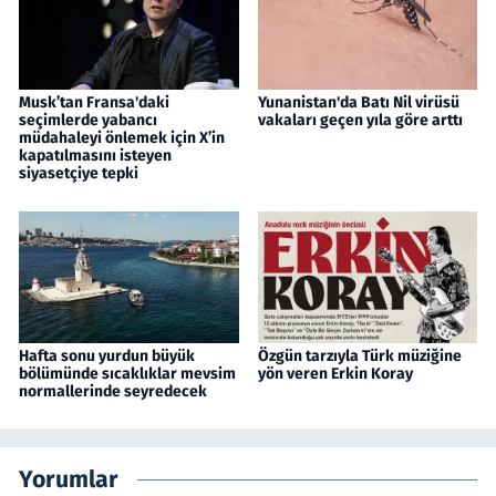
Musk’tan Fransa'daki
Yunanistan'da Batı Nil virüsü
seçimlerde yabancı
vakaları geçen yıla göre arttı
müdahaleyi önlemek için X’in
kapatılmasını isteyen
siyasetçiye tepki
Hafta sonu yurdun büyük
Özgün tarzıyla Türk müziğine
bölümünde sıcaklıklar mevsim
yön veren Erkin Koray
normallerinde seyredecek
Yorumlar