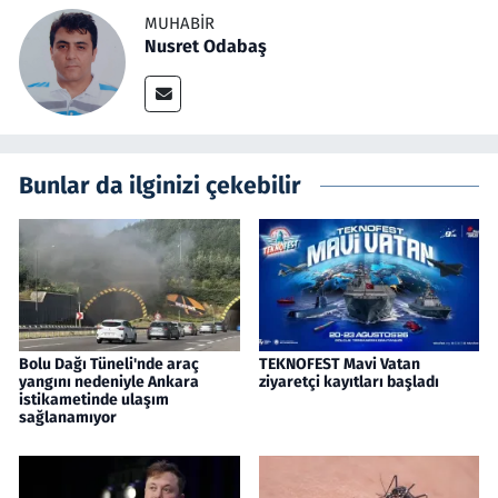
MUHABIR
Nusret Odabaş
Bunlar da ilginizi çekebilir
Bolu Dağı Tüneli'nde araç
TEKNOFEST Mavi Vatan
yangını nedeniyle Ankara
ziyaretçi kayıtları başladı
istikametinde ulaşım
sağlanamıyor