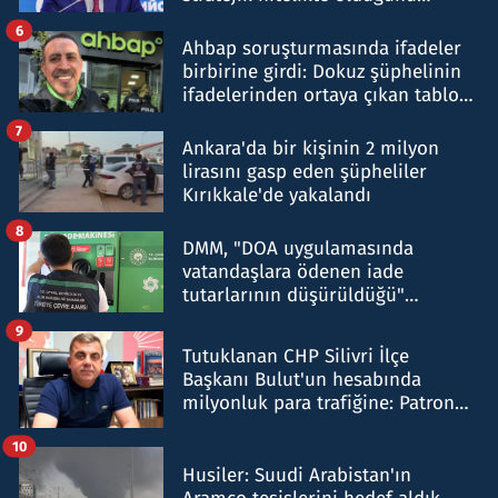
belirtti
6
Ahbap soruşturmasında ifadeler
birbirine girdi: Dokuz şüphelinin
ifadelerinden ortaya çıkan tablo
şok etti
7
Ankara'da bir kişinin 2 milyon
lirasını gasp eden şüpheliler
Kırıkkale'de yakalandı
8
DMM, "DOA uygulamasında
vatandaşlara ödenen iade
tutarlarının düşürüldüğü"
iddiasını yalanladı
9
Tutuklanan CHP Silivri İlçe
Başkanı Bulut'un hesabında
milyonluk para trafiğine: Patron
talimat verdi, ben gönderdim
10
Husiler: Suudi Arabistan'ın