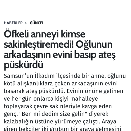
Gündem
HABERLER
GÜNCEL
Haber
Öfkeli anneyi kimse
Kültür Sanat
sakinleştiremedi! Oğlunun
arkadaşının evini basıp ateş
Kurumsal Haberler
püskürdü
Lezzet Durağı
Samsun’un İlkadım ilçesinde bir anne, oğlunu
kötü alışkanlıklara çeken arkadaşının evini
Memur ve Kamu
basarak ateş püskürdü. Evinin önüne gelinen
ve her gün onlarca kişiyi mahalleye
Otomobil
toplayarak çevre sakinleriyle kavga eden
genç, "Ben mi dedim size gelin" diyerek
Oyun
kalabalığın üstüne yürümeye çalıştı. Araya
giren bekçiler iki grubun bir araya gelmesini
Ramazan