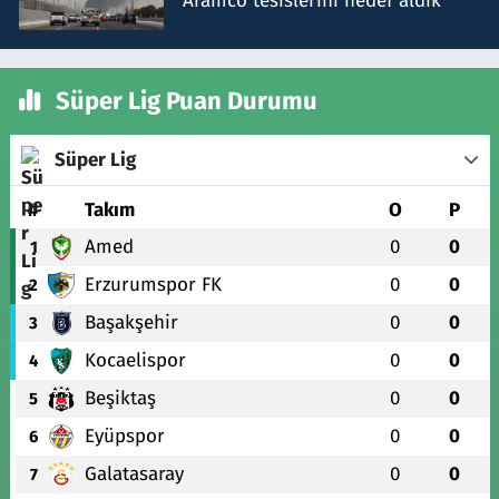
Aramco tesislerini hedef aldık
Süper Lig Puan Durumu
Süper Lig
#
Takım
O
P
Amed
0
0
1
Erzurumspor FK
0
0
2
Başakşehir
0
0
3
Kocaelispor
0
0
4
Beşiktaş
0
0
5
Eyüpspor
0
0
6
Galatasaray
0
0
7