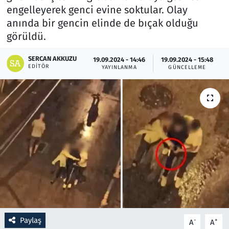
engelleyerek genci evine soktular. Olay
anında bir gencin elinde de bıçak olduğu
Resmi İlanlar
görüldü.
Rüya Tabirleri
SERCAN AKKUZU
19.09.2024 - 14:46
19.09.2024 - 15:48
EDITÖR
YAYINLANMA
GÜNCELLEME
Sağlık
Savunma Sanayi
Seçim 2023
Spor
Teknoloji ve Bilim
Televizyon
Paylaş
-
+
A
A