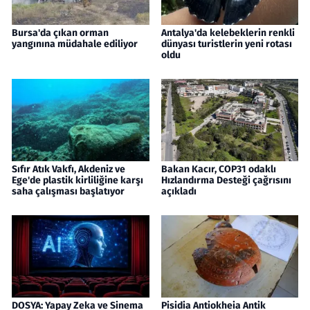
Bursa'da çıkan orman
Antalya'da kelebeklerin renkli
yangınına müdahale ediliyor
dünyası turistlerin yeni rotası
oldu
Sıfır Atık Vakfı, Akdeniz ve
Bakan Kacır, COP31 odaklı
Ege'de plastik kirliliğine karşı
Hızlandırma Desteği çağrısını
saha çalışması başlatıyor
açıkladı
DOSYA: Yapay Zeka ve Sinema
Pisidia Antiokheia Antik