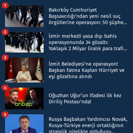
1
Bakırköy Cumhuriyet
Başsavcılığı'ndan yeni nesil suç
örgütlerine operasyon: 50 şüpheli
hakkında gözaltı kararı
2
İzmir merkezli yasa dışı bahis
operasyonunda 34 gözaltı:
Yaklaşık 2 Milyar liralık para trafiği
tespit edildi
3
İzmit Belediyesi'ne operasyon!
Başkan Fatma Kaplan Hürriyet ve
eşi gözaltına alındı
4
Oğuzhan Uğur’un ifadesi ilk kez
Diriliş Postası'nda!
5
Rusya Başbakan Yardımcısı Novak,
Rusya-Türkiye enerji ortaklığının
stratejik nitelikte olduğunu