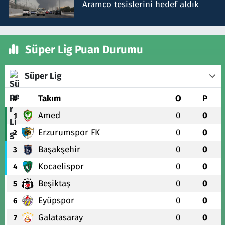
Aramco tesislerini hedef aldık
Süper Lig Puan Durumu
Süper Lig
#
Takım
O
P
Amed
0
0
1
Erzurumspor FK
0
0
2
Başakşehir
0
0
3
Kocaelispor
0
0
4
Beşiktaş
0
0
5
Eyüpspor
0
0
6
Galatasaray
0
0
7