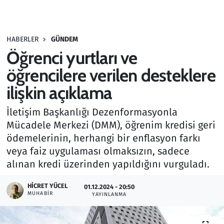
Gündem
HABERLER
GÜNDEM
Haber
Öğrenci yurtları ve
Kültür Sanat
öğrencilere verilen desteklere
ilişkin açıklama
Kurumsal Haberler
İletişim Başkanlığı Dezenformasyonla
Lezzet Durağı
Mücadele Merkezi (DMM), öğrenim kredisi geri
ödemelerinin, herhangi bir enflasyon farkı
Memur ve Kamu
veya faiz uygulaması olmaksızın, sadece
alınan kredi üzerinden yapıldığını vurguladı.
Otomobil
HICRET YÜCEL
01.12.2024 - 20:50
MUHABIR
Oyun
YAYINLANMA
Ramazan