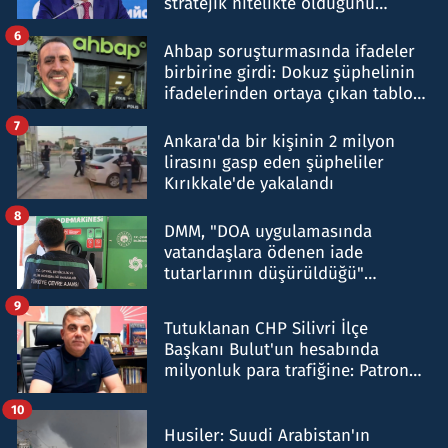
stratejik nitelikte olduğunu
belirtti
6
Ahbap soruşturmasında ifadeler
birbirine girdi: Dokuz şüphelinin
ifadelerinden ortaya çıkan tablo
şok etti
7
Ankara'da bir kişinin 2 milyon
lirasını gasp eden şüpheliler
Kırıkkale'de yakalandı
8
DMM, "DOA uygulamasında
vatandaşlara ödenen iade
tutarlarının düşürüldüğü"
iddiasını yalanladı
9
Tutuklanan CHP Silivri İlçe
Başkanı Bulut'un hesabında
milyonluk para trafiğine: Patron
talimat verdi, ben gönderdim
10
Husiler: Suudi Arabistan'ın