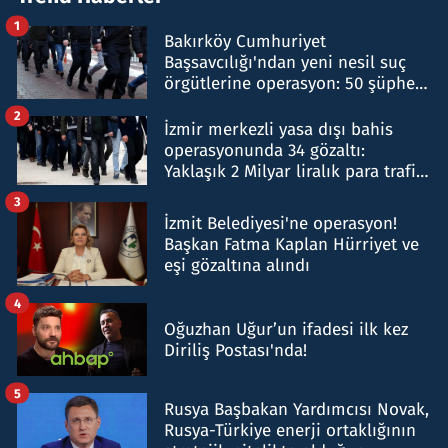
1
Bakırköy Cumhuriyet
Başsavcılığı'ndan yeni nesil suç
örgütlerine operasyon: 50 şüpheli
hakkında gözaltı kararı
2
İzmir merkezli yasa dışı bahis
operasyonunda 34 gözaltı:
Yaklaşık 2 Milyar liralık para trafiği
tespit edildi
3
İzmit Belediyesi'ne operasyon!
Başkan Fatma Kaplan Hürriyet ve
eşi gözaltına alındı
4
Oğuzhan Uğur’un ifadesi ilk kez
Diriliş Postası'nda!
5
Rusya Başbakan Yardımcısı Novak,
Rusya-Türkiye enerji ortaklığının