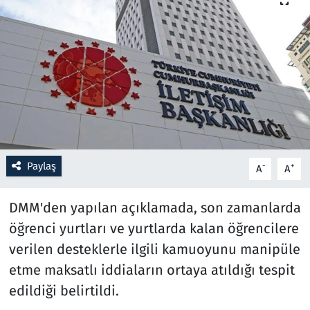
Resmi İlanlar
Rüya Tabirleri
Sağlık
Savunma Sanayi
Paylaş
-
+
A
A
Seçim 2023
DMM'den yapılan açıklamada, son zamanlarda
Spor
öğrenci yurtları ve yurtlarda kalan öğrencilere
Teknoloji ve Bilim
verilen desteklerle ilgili kamuoyunu manipüle
etme maksatlı iddiaların ortaya atıldığı tespit
Televizyon
edildiği belirtildi.