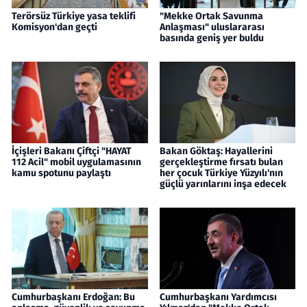
Terörsüz Türkiye yasa teklifi
"Mekke Ortak Savunma
Komisyon'dan geçti
Anlaşması" uluslararası
basında geniş yer buldu
İçişleri Bakanı Çiftçi "HAYAT
Bakan Göktaş: Hayallerini
112 Acil" mobil uygulamasının
gerçekleştirme fırsatı bulan
kamu spotunu paylaştı
her çocuk Türkiye Yüzyılı'nın
güçlü yarınlarını inşa edecek
Cumhurbaşkanı Erdoğan: Bu
Cumhurbaşkanı Yardımcısı