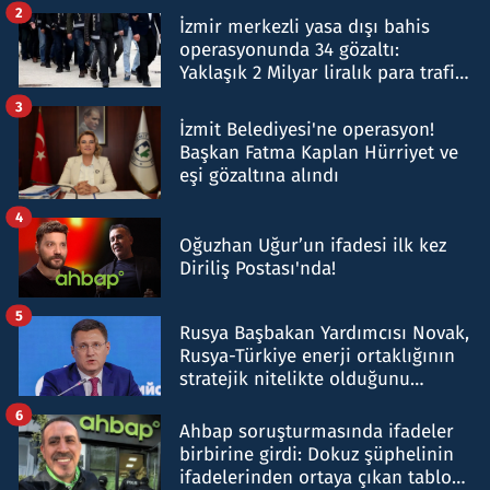
2
İzmir merkezli yasa dışı bahis
operasyonunda 34 gözaltı:
Yaklaşık 2 Milyar liralık para trafiği
tespit edildi
3
İzmit Belediyesi'ne operasyon!
Başkan Fatma Kaplan Hürriyet ve
eşi gözaltına alındı
4
Oğuzhan Uğur’un ifadesi ilk kez
Diriliş Postası'nda!
5
Rusya Başbakan Yardımcısı Novak,
Rusya-Türkiye enerji ortaklığının
stratejik nitelikte olduğunu
belirtti
6
Ahbap soruşturmasında ifadeler
birbirine girdi: Dokuz şüphelinin
ifadelerinden ortaya çıkan tablo