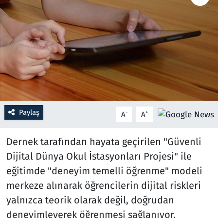
Resmi İlanlar
Rüya Tabirleri
Sağlık
Savunma Sanayi
Paylaş
-
+
A
A
Seçim 2023
Dernek tarafından hayata geçirilen "Güvenli
Spor
Dijital Dünya Okul İstasyonları Projesi" ile
eğitimde "deneyim temelli öğrenme" modeli
Teknoloji ve Bilim
merkeze alınarak öğrencilerin dijital riskleri
Televizyon
yalnızca teorik olarak değil, doğrudan
deneyimleyerek öğrenmesi sağlanıyor.