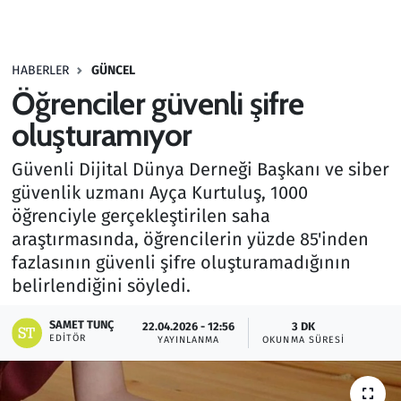
Gündem
HABERLER
GÜNCEL
Haber
Öğrenciler güvenli şifre
Kültür Sanat
oluşturamıyor
Güvenli Dijital Dünya Derneği Başkanı ve siber
Kurumsal Haberler
güvenlik uzmanı Ayça Kurtuluş, 1000
öğrenciyle gerçekleştirilen saha
Lezzet Durağı
araştırmasında, öğrencilerin yüzde 85'inden
Memur ve Kamu
fazlasının güvenli şifre oluşturamadığının
belirlendiğini söyledi.
Otomobil
SAMET TUNÇ
22.04.2026 - 12:56
3 DK
EDITÖR
YAYINLANMA
OKUNMA SÜRESI
Oyun
Ramazan