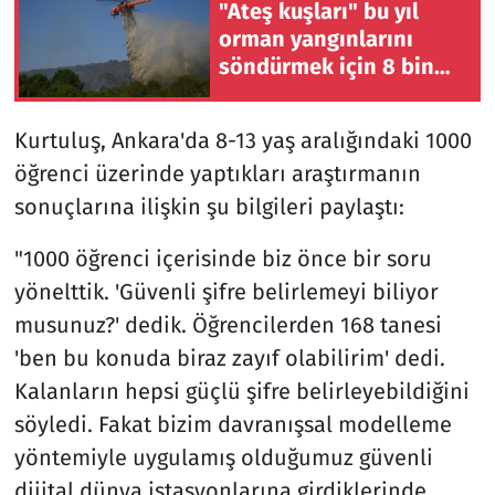
"Ateş kuşları" bu yıl
orman yangınlarını
söndürmek için 8 bin
975 saat uçuş yaptı
Kurtuluş, Ankara'da 8-13 yaş aralığındaki 1000
öğrenci üzerinde yaptıkları araştırmanın
sonuçlarına ilişkin şu bilgileri paylaştı:
"1000 öğrenci içerisinde biz önce bir soru
yönelttik. 'Güvenli şifre belirlemeyi biliyor
musunuz?' dedik. Öğrencilerden 168 tanesi
'ben bu konuda biraz zayıf olabilirim' dedi.
Kalanların hepsi güçlü şifre belirleyebildiğini
söyledi. Fakat bizim davranışsal modelleme
yöntemiyle uygulamış olduğumuz güvenli
dijital dünya istasyonlarına girdiklerinde