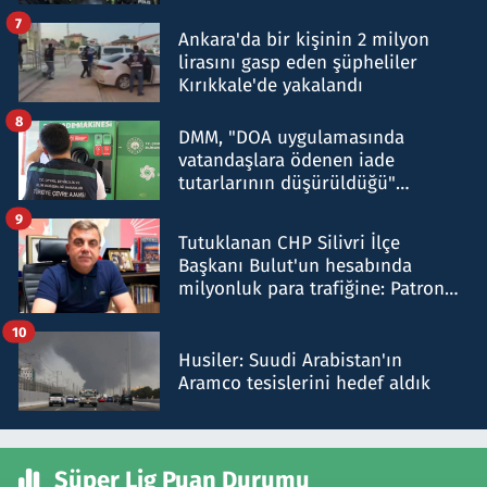
şok etti
7
Ankara'da bir kişinin 2 milyon
lirasını gasp eden şüpheliler
Kırıkkale'de yakalandı
8
DMM, "DOA uygulamasında
vatandaşlara ödenen iade
tutarlarının düşürüldüğü"
iddiasını yalanladı
9
Tutuklanan CHP Silivri İlçe
Başkanı Bulut'un hesabında
milyonluk para trafiğine: Patron
talimat verdi, ben gönderdim
10
Husiler: Suudi Arabistan'ın
Aramco tesislerini hedef aldık
Süper Lig Puan Durumu