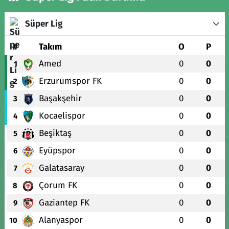
Süper Lig
#
Takım
O
P
Amed
0
0
1
Erzurumspor FK
0
0
2
Başakşehir
0
0
3
Kocaelispor
0
0
4
Beşiktaş
0
0
5
Eyüpspor
0
0
6
Galatasaray
0
0
7
Çorum FK
0
0
8
Gaziantep FK
0
0
9
Alanyaspor
0
0
10