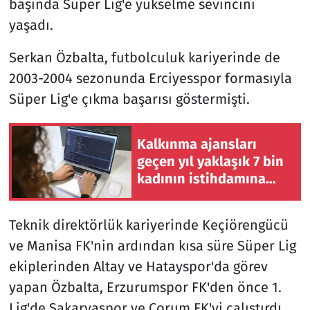
başında Süper Lig'e yükselme sevincini
yaşadı.
Serkan Özbalta, futbolculuk kariyerinde de
2003-2004 sezonunda Erciyesspor formasıyla
Süper Lig'e çıkma başarısı göstermişti.
Kalkınma ajansları
geçen yıl yaklaşık 7 bin
kadının istihdamına
katkı sağladı
Teknik direktörlük kariyerinde Keçiörengücü
ve Manisa FK'nin ardından kısa süre Süper Lig
ekiplerinden Altay ve Hatayspor'da görev
yapan Özbalta, Erzurumspor FK'den önce 1.
Lig'de Sakaryaspor ve Çorum FK'yi çalıştırdı.