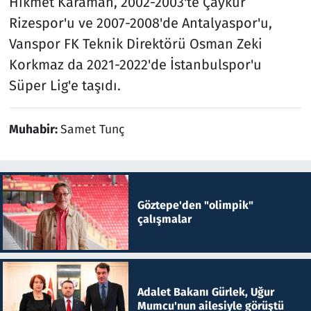
Hikmet Karaman, 2002-2003'te Çaykur
Rizespor'u ve 2007-2008'de Antalyaspor'u,
Vanspor FK Teknik Direktörü Osman Zeki
Korkmaz da 2021-2022'de İstanbulspor'u
Süper Lig'e taşıdı.
Muhabir:
Samet Tunç
Göztepe'den "olimpik"
çalışmalar
Adalet Bakanı Gürlek, Uğur
Mumcu'nun ailesiyle görüştü