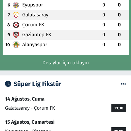
Eyüpspor
0
0
6
Galatasaray
0
0
7
Çorum FK
0
0
8
Gaziantep FK
0
0
9
Alanyaspor
0
0
10
Detaylar için tıklayın
Süper Lig Fikstür
14 Ağustos, Cuma
Galatasaray - Çorum FK
21:30
15 Ağustos, Cumartesi