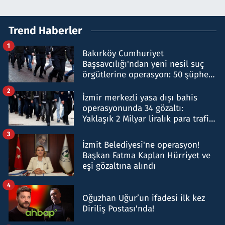
Trend Haberler
1
Bakırköy Cumhuriyet
Başsavcılığı'ndan yeni nesil suç
örgütlerine operasyon: 50 şüpheli
hakkında gözaltı kararı
2
İzmir merkezli yasa dışı bahis
operasyonunda 34 gözaltı:
Yaklaşık 2 Milyar liralık para trafiği
tespit edildi
3
İzmit Belediyesi'ne operasyon!
Başkan Fatma Kaplan Hürriyet ve
eşi gözaltına alındı
4
Oğuzhan Uğur’un ifadesi ilk kez
Diriliş Postası'nda!