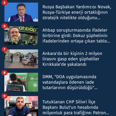
5
Rusya Başbakan Yardımcısı Novak,
Rusya-Türkiye enerji ortaklığının
stratejik nitelikte olduğunu
belirtti
6
Ahbap soruşturmasında ifadeler
birbirine girdi: Dokuz şüphelinin
ifadelerinden ortaya çıkan tablo
şok etti
7
Ankara'da bir kişinin 2 milyon
lirasını gasp eden şüpheliler
Kırıkkale'de yakalandı
8
DMM, "DOA uygulamasında
vatandaşlara ödenen iade
tutarlarının düşürüldüğü"
iddiasını yalanladı
9
Tutuklanan CHP Silivri İlçe
Başkanı Bulut'un hesabında
milyonluk para trafiğine: Patron