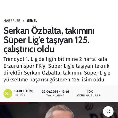
Gündem
HABERLER
GENEL
Haber
Serkan Özbalta, takımını
Kültür Sanat
Süper Lig'e taşıyan 125.
çalıştırıcı oldu
Kurumsal Haberler
Trendyol 1. Lig'de ligin bitimine 2 hafta kala
Lezzet Durağı
Erzurumspor FK'yi Süper Lig'e taşıyan teknik
direktör Serkan Özbalta, takımını Süper Lig'e
Memur ve Kamu
yükseltme başarısı gösteren 125. isim oldu.
Otomobil
SAMET TUNÇ
22.04.2026 - 12:46
1 DK
EDITÖR
YAYINLANMA
OKUNMA SÜRESI
Oyun
Ramazan