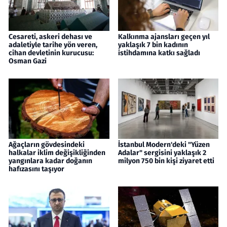
Cesareti, askeri dehası ve
Kalkınma ajansları geçen yıl
adaletiyle tarihe yön veren,
yaklaşık 7 bin kadının
cihan devletinin kurucusu:
istihdamına katkı sağladı
Osman Gazi
Ağaçların gövdesindeki
İstanbul Modern'deki "Yüzen
halkalar iklim değişikliğinden
Adalar" sergisini yaklaşık 2
yangınlara kadar doğanın
milyon 750 bin kişi ziyaret etti
hafızasını taşıyor