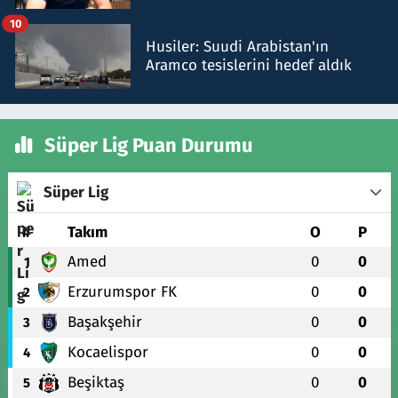
talimat verdi, ben gönderdim
10
Husiler: Suudi Arabistan'ın
Aramco tesislerini hedef aldık
Süper Lig Puan Durumu
Süper Lig
#
Takım
O
P
Amed
0
0
1
Erzurumspor FK
0
0
2
Başakşehir
0
0
3
Kocaelispor
0
0
4
Beşiktaş
0
0
5