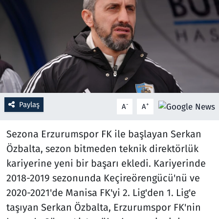
Resmi İlanlar
Rüya Tabirleri
Sağlık
Savunma Sanayi
Paylaş
-
+
A
A
Seçim 2023
Sezona Erzurumspor FK ile başlayan Serkan
Spor
Özbalta, sezon bitmeden teknik direktörlük
kariyerine yeni bir başarı ekledi. Kariyerinde
Teknoloji ve Bilim
2018-2019 sezonunda Keçireörengücü'nü ve
2020-2021'de Manisa FK'yi 2. Lig'den 1. Lig'e
Televizyon
taşıyan Serkan Özbalta, Erzurumspor FK'nin