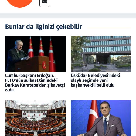
Bunlar da ilginizi çekebilir
Cumhurbaşkanı Erdoğan,
Üsküdar Belediyesi'ndeki
FETÖ'nün suikast timindeki
olaylı seçimde yeni
Burkay Karatepe'den şikayetçi
başkanvekili belli oldu
oldu