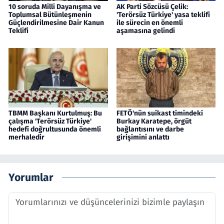
10 soruda Milli Dayanışma ve
AK Parti Sözcüsü Çelik:
Toplumsal Bütünleşmenin
'Terörsüz Türkiye' yasa teklifi
Güçlendirilmesine Dair Kanun
ile sürecin en önemli
Teklifi
aşamasına gelindi
TBMM Başkanı Kurtulmuş: Bu
FETÖ'nün suikast timindeki
çalışma 'Terörsüz Türkiye'
Burkay Karatepe, örgüt
hedefi doğrultusunda önemli
bağlantısını ve darbe
merhaledir
girişimini anlattı
Yorumlar