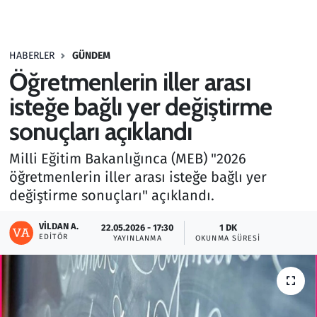
Gündem
HABERLER
GÜNDEM
Haber
Öğretmenlerin iller arası
Kültür Sanat
isteğe bağlı yer değiştirme
sonuçları açıklandı
Kurumsal Haberler
Milli Eğitim Bakanlığınca (MEB) "2026
Lezzet Durağı
öğretmenlerin iller arası isteğe bağlı yer
değiştirme sonuçları" açıklandı.
Memur ve Kamu
VILDAN A.
22.05.2026 - 17:30
1 DK
EDITÖR
YAYINLANMA
OKUNMA SÜRESI
Otomobil
Oyun
Ramazan