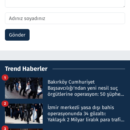
Gönder
Trend Haberler
1
Bakırköy Cumhuriyet
Başsavcılığı'ndan yeni nesil suç
örgütlerine operasyon: 50 şüpheli
hakkında gözaltı kararı
2
İzmir merkezli yasa dışı bahis
operasyonunda 34 gözaltı:
Yaklaşık 2 Milyar liralık para trafiği
tespit edildi
3