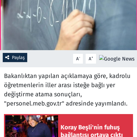
Resmi İlanlar
Rüya Tabirleri
Sağlık
Paylaş
-
+
A
A
Savunma Sanayi
Bakanlıktan yapılan açıklamaya göre, kadrolu
Seçim 2023
öğretmenlerin iller arası isteğe bağlı yer
Spor
değiştirme atama sonuçları,
"personel.meb.gov.tr" adresinde yayımlandı.
Teknoloji ve Bilim
Televizyon
Koray Beşli'nin fuhuş
bağlantısı ortaya çıktı