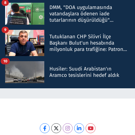
8
DMM, "DOA uygulamasında
vatandaşlara ödenen iade
tutarlarının düşürüldüğü"
iddiasını yalanladı
9
Tutuklanan CHP Silivri İlçe
Başkanı Bulut'un hesabında
milyonluk para trafiğine: Patron
talimat verdi, ben gönderdim
10
Husiler: Suudi Arabistan'ın
Aramco tesislerini hedef aldık