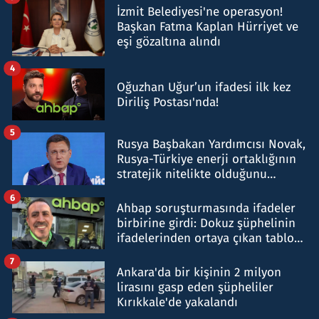
İzmit Belediyesi'ne operasyon!
Başkan Fatma Kaplan Hürriyet ve
eşi gözaltına alındı
4
Oğuzhan Uğur’un ifadesi ilk kez
Diriliş Postası'nda!
5
Rusya Başbakan Yardımcısı Novak,
Rusya-Türkiye enerji ortaklığının
stratejik nitelikte olduğunu
belirtti
6
Ahbap soruşturmasında ifadeler
birbirine girdi: Dokuz şüphelinin
ifadelerinden ortaya çıkan tablo
şok etti
7
Ankara'da bir kişinin 2 milyon
lirasını gasp eden şüpheliler
Kırıkkale'de yakalandı