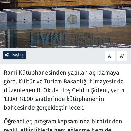
Resmi İlanlar
Rüya Tabirleri
Sağlık
Paylaş
-
+
A
A
Savunma Sanayi
Rami Kütüphanesinden yapılan açıklamaya
Seçim 2023
göre, Kültür ve Turizm Bakanlığı himayesinde
Spor
düzenlenen II. Okula Hoş Geldin Şöleni, yarın
13.00-18.00 saatlerinde kütüphanenin
Teknoloji ve Bilim
bahçesinde gerçekleştirilecek.
Televizyon
Öğrenciler, program kapsamında birbirinden
renkli etkinliklerle hem eğlenme hem de