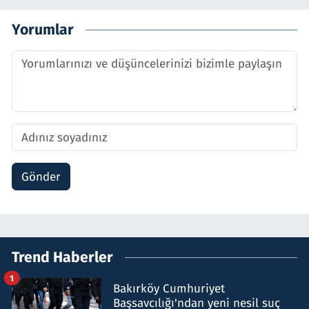
Yorumlar
Gönder
Trend Haberler
1
Bakırköy Cumhuriyet
Başsavcılığı'ndan yeni nesil suç