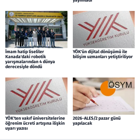
yayımladı
İmam hatip liseliler
YÖK'ün dijital dönüşümü ile
Kanada'daki robotik
bilişim uzmanları yetiştiriliyor
yarışmalarından 4 dünya
derecesiyle döndü
YÖK'ten vakıf üniversitelerine
2026-ALES/2 pazar günü
öğrenim ücreti artışına ilişkin
yapılacak
uyarı yazısı