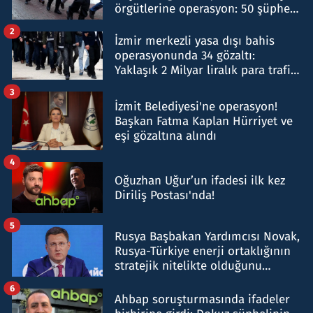
örgütlerine operasyon: 50 şüpheli
hakkında gözaltı kararı
2
İzmir merkezli yasa dışı bahis
operasyonunda 34 gözaltı:
Yaklaşık 2 Milyar liralık para trafiği
tespit edildi
3
İzmit Belediyesi'ne operasyon!
Başkan Fatma Kaplan Hürriyet ve
eşi gözaltına alındı
4
Oğuzhan Uğur’un ifadesi ilk kez
Diriliş Postası'nda!
5
Rusya Başbakan Yardımcısı Novak,
Rusya-Türkiye enerji ortaklığının
stratejik nitelikte olduğunu
belirtti
6
Ahbap soruşturmasında ifadeler