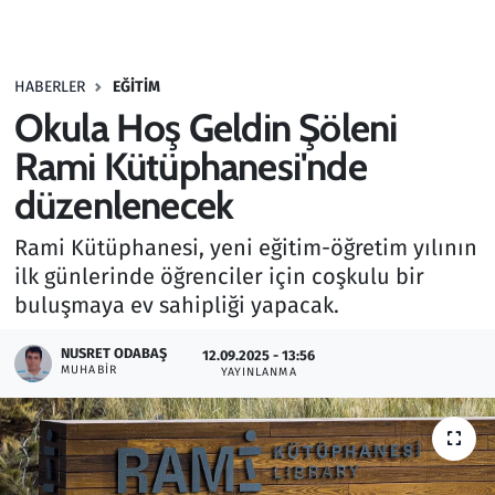
Gündem
HABERLER
EĞITIM
Haber
Okula Hoş Geldin Şöleni
Kültür Sanat
Rami Kütüphanesi'nde
düzenlenecek
Kurumsal Haberler
Rami Kütüphanesi, yeni eğitim-öğretim yılının
Lezzet Durağı
ilk günlerinde öğrenciler için coşkulu bir
buluşmaya ev sahipliği yapacak.
Memur ve Kamu
NUSRET ODABAŞ
12.09.2025 - 13:56
MUHABIR
YAYINLANMA
Otomobil
Oyun
Ramazan