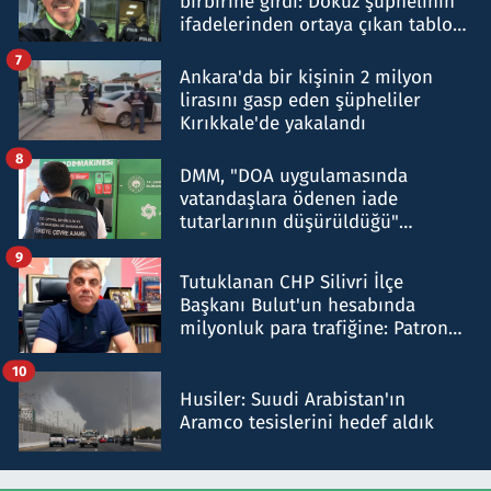
birbirine girdi: Dokuz şüphelinin
ifadelerinden ortaya çıkan tablo
şok etti
7
Ankara'da bir kişinin 2 milyon
lirasını gasp eden şüpheliler
Kırıkkale'de yakalandı
8
DMM, "DOA uygulamasında
vatandaşlara ödenen iade
tutarlarının düşürüldüğü"
iddiasını yalanladı
9
Tutuklanan CHP Silivri İlçe
Başkanı Bulut'un hesabında
milyonluk para trafiğine: Patron
talimat verdi, ben gönderdim
10
Husiler: Suudi Arabistan'ın
Aramco tesislerini hedef aldık