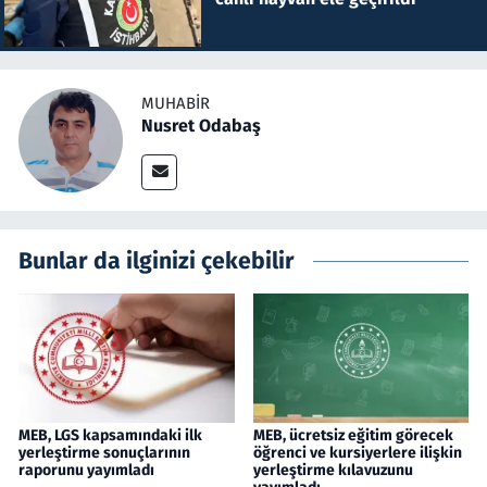
MUHABIR
Nusret Odabaş
Bunlar da ilginizi çekebilir
MEB, LGS kapsamındaki ilk
MEB, ücretsiz eğitim görecek
yerleştirme sonuçlarının
öğrenci ve kursiyerlere ilişkin
raporunu yayımladı
yerleştirme kılavuzunu