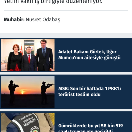
Yetim Vakfı iş birliğiyle düzenleniyor.
Muhabir:
Nusret Odabaş
Adalet Bakanı Gürlek, Uğur
Mumcu'nun ailesiyle görüştü
MSB: Son bir haftada 1 PKK'lı
terörist teslim oldu
Gümrüklerde bu yıl 58 bin 519
canlı hayvan ele geçirildi