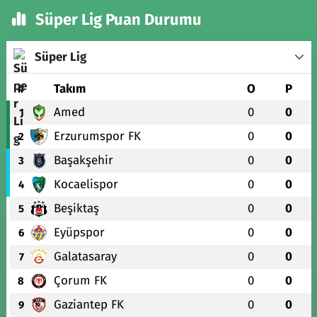
Süper Lig Puan Durumu
Süper Lig
#
Takım
O
P
Amed
0
0
1
Erzurumspor FK
0
0
2
Başakşehir
0
0
3
Kocaelispor
0
0
4
Beşiktaş
0
0
5
Eyüpspor
0
0
6
Galatasaray
0
0
7
Çorum FK
0
0
8
Gaziantep FK
0
0
9