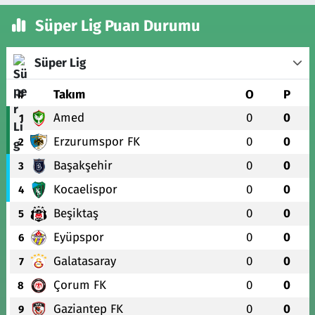
Süper Lig Puan Durumu
Süper Lig
#
Takım
O
P
Amed
0
0
1
Erzurumspor FK
0
0
2
Başakşehir
0
0
3
Kocaelispor
0
0
4
Beşiktaş
0
0
5
Eyüpspor
0
0
6
Galatasaray
0
0
7
Çorum FK
0
0
8
Gaziantep FK
0
0
9