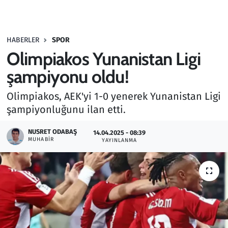
Gündem
HABERLER
SPOR
Haber
Olimpiakos Yunanistan Ligi
Kültür Sanat
şampiyonu oldu!
Olimpiakos, AEK'yi 1-0 yenerek Yunanistan Ligi
Kurumsal Haberler
şampiyonluğunu ilan etti.
Lezzet Durağı
NUSRET ODABAŞ
14.04.2025 - 08:39
MUHABIR
YAYINLANMA
Memur ve Kamu
Otomobil
Oyun
Ramazan