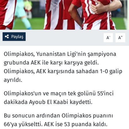
Resmi İlanlar
Rüya Tabirleri
Paylaş
-
+
A
A
Sağlık
Olimpiakos, Yunanistan Ligi'nin şampiyona
Savunma Sanayi
grubunda AEK ile karşı karşıya geldi.
Olimpiakos, AEK karşısında sahadan 1-0 galip
Seçim 2023
ayrıldı.
Spor
Olimpiakos'un ve maçın tek golünü 55'inci
dakikada Ayoub El Kaabi kaydetti.
Teknoloji ve Bilim
Bu sonucun ardından Olimpiakos puanını
Televizyon
66'ya yükseltti. AEK ise 53 puanda kaldı.