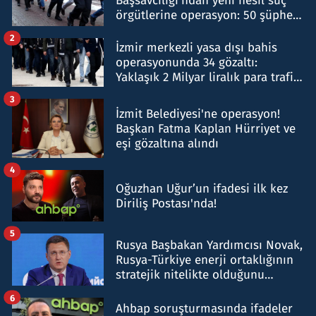
Başsavcılığı'ndan yeni nesil suç
örgütlerine operasyon: 50 şüpheli
hakkında gözaltı kararı
2
İzmir merkezli yasa dışı bahis
operasyonunda 34 gözaltı:
Yaklaşık 2 Milyar liralık para trafiği
tespit edildi
3
İzmit Belediyesi'ne operasyon!
Başkan Fatma Kaplan Hürriyet ve
eşi gözaltına alındı
4
Oğuzhan Uğur’un ifadesi ilk kez
Diriliş Postası'nda!
5
Rusya Başbakan Yardımcısı Novak,
Rusya-Türkiye enerji ortaklığının
stratejik nitelikte olduğunu
belirtti
6
Ahbap soruşturmasında ifadeler