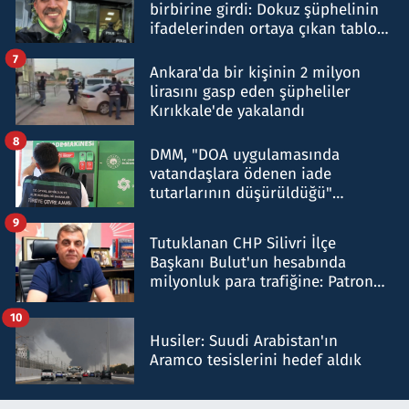
birbirine girdi: Dokuz şüphelinin
ifadelerinden ortaya çıkan tablo
şok etti
7
Ankara'da bir kişinin 2 milyon
lirasını gasp eden şüpheliler
Kırıkkale'de yakalandı
8
DMM, "DOA uygulamasında
vatandaşlara ödenen iade
tutarlarının düşürüldüğü"
iddiasını yalanladı
9
Tutuklanan CHP Silivri İlçe
Başkanı Bulut'un hesabında
milyonluk para trafiğine: Patron
talimat verdi, ben gönderdim
10
Husiler: Suudi Arabistan'ın
Aramco tesislerini hedef aldık