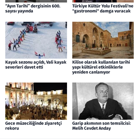
“Ayın Tarihi” dergisinin 600.
Türkiye Kültür Yolu Festivali'ne
sayısı yayında
"gastronomi" damga vuracak
Kayak sezonu açıldı, Vali kayak
Kilise olarak kullanılan tarihi
severleri davet etti
yapı kültürel etkinliklerle
yeniden canlanıyor
Gece müzeciliğinde ziyaretçi
Garip akımının son temsilcisi:
rekoru
Melih Cevdet Anday