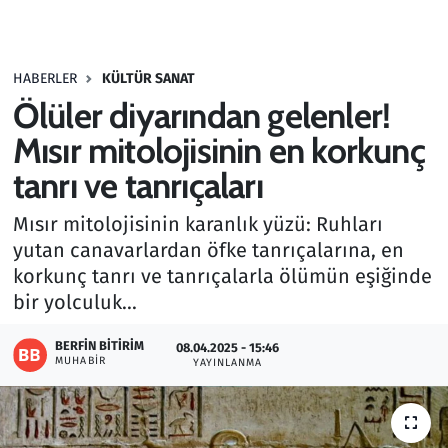
Gündem
HABERLER
KÜLTÜR SANAT
Haber
Ölüler diyarından gelenler!
Kültür Sanat
Mısır mitolojisinin en korkunç
tanrı ve tanrıçaları
Kurumsal Haberler
Mısır mitolojisinin karanlık yüzü: Ruhları
Lezzet Durağı
yutan canavarlardan öfke tanrıçalarına, en
korkunç tanrı ve tanrıçalarla ölümün eşiğinde
Memur ve Kamu
bir yolculuk...
Otomobil
BERFIN BITIRIM
08.04.2025 - 15:46
MUHABIR
YAYINLANMA
Oyun
Ramazan