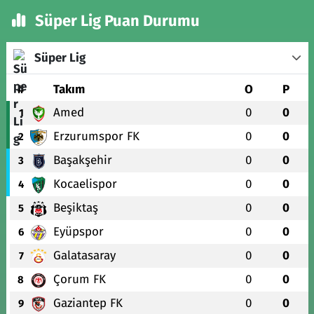
Süper Lig Puan Durumu
Süper Lig
#
Takım
O
P
Amed
0
0
1
Erzurumspor FK
0
0
2
Başakşehir
0
0
3
Kocaelispor
0
0
4
Beşiktaş
0
0
5
Eyüpspor
0
0
6
Galatasaray
0
0
7
Çorum FK
0
0
8
Gaziantep FK
0
0
9