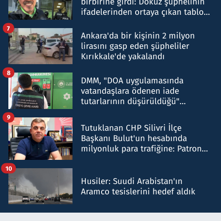
birbirine girdi: Dokuz şüphelinin
ifadelerinden ortaya çıkan tablo
şok etti
7
Ankara'da bir kişinin 2 milyon
lirasını gasp eden şüpheliler
Kırıkkale'de yakalandı
8
DMM, "DOA uygulamasında
vatandaşlara ödenen iade
tutarlarının düşürüldüğü"
iddiasını yalanladı
9
Tutuklanan CHP Silivri İlçe
Başkanı Bulut'un hesabında
milyonluk para trafiğine: Patron
talimat verdi, ben gönderdim
10
Husiler: Suudi Arabistan'ın
Aramco tesislerini hedef aldık