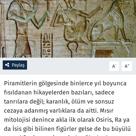
Resmi İlanlar
Rüya Tabirleri
Sağlık
Savunma Sanayi
Paylaş
-
+
A
A
Seçim 2023
Piramitlerin gölgesinde binlerce yıl boyunca
Spor
fısıldanan hikayelerden bazıları, sadece
tanrılara değil; karanlık, ölüm ve sonsuz
Teknoloji ve Bilim
cezaya adanmış varlıklara da aitti. Mısır
mitolojisi denince akla ilk olarak Osiris, Ra ya
Televizyon
da İsis gibi bilinen figürler gelse de bu büyülü