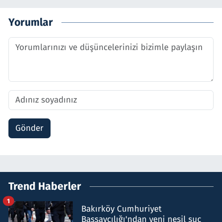
Yorumlar
Gönder
Trend Haberler
1
Bakırköy Cumhuriyet
Başsavcılığı'ndan yeni nesil suç