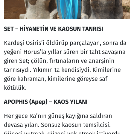
SET – HİYANETİN VE KAOSUN TANRISI
Kardeşi Osiris’i öldürüp parçalayan, sonra da
yeğeni Horus’la yıllar süren bir taht savaşına
giren Set; çölün, fırtınaların ve anarşinin
tanrısıydı. Yıkımın ta kendisiydi. Kimilerine
göre kahraman, kimilerine göreyse saf
kötülük.
APOPHIS (Apep) – KAOS YILANI
Her gece Ra’nın güneş kayığına saldıran
devasa yılan. Sonsuz kaosun temsilcisi.
Güneşi yutmak, düzeni yok etmek istiyordu.