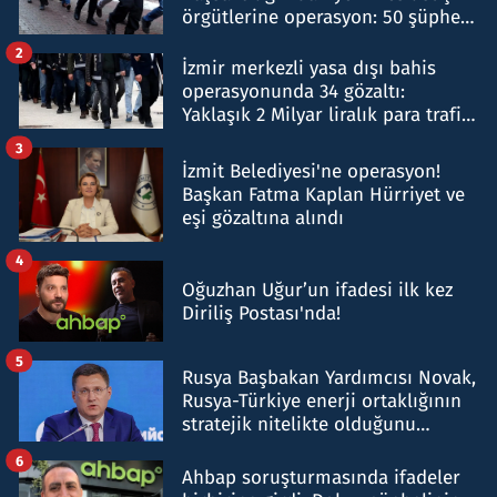
örgütlerine operasyon: 50 şüpheli
hakkında gözaltı kararı
2
İzmir merkezli yasa dışı bahis
operasyonunda 34 gözaltı:
Yaklaşık 2 Milyar liralık para trafiği
tespit edildi
3
İzmit Belediyesi'ne operasyon!
Başkan Fatma Kaplan Hürriyet ve
eşi gözaltına alındı
4
Oğuzhan Uğur’un ifadesi ilk kez
Diriliş Postası'nda!
5
Rusya Başbakan Yardımcısı Novak,
Rusya-Türkiye enerji ortaklığının
stratejik nitelikte olduğunu
belirtti
6
Ahbap soruşturmasında ifadeler