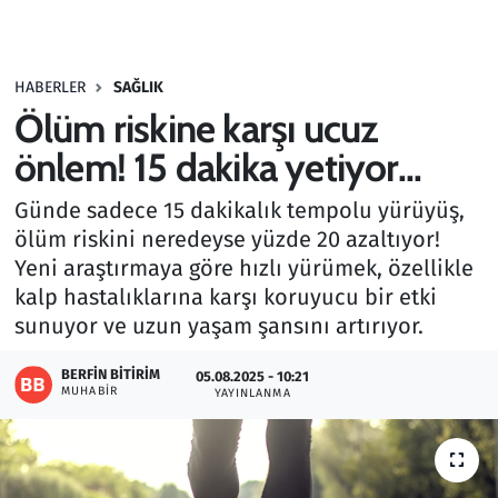
Gündem
HABERLER
SAĞLIK
Haber
Ölüm riskine karşı ucuz
Kültür Sanat
önlem! 15 dakika yetiyor...
Günde sadece 15 dakikalık tempolu yürüyüş,
Kurumsal Haberler
ölüm riskini neredeyse yüzde 20 azaltıyor!
Yeni araştırmaya göre hızlı yürümek, özellikle
Lezzet Durağı
kalp hastalıklarına karşı koruyucu bir etki
Memur ve Kamu
sunuyor ve uzun yaşam şansını artırıyor.
BERFIN BITIRIM
Otomobil
05.08.2025 - 10:21
MUHABIR
YAYINLANMA
Oyun
Ramazan