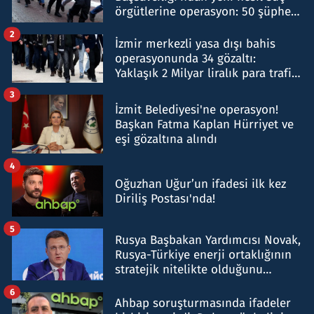
örgütlerine operasyon: 50 şüpheli
hakkında gözaltı kararı
2
İzmir merkezli yasa dışı bahis
operasyonunda 34 gözaltı:
Yaklaşık 2 Milyar liralık para trafiği
tespit edildi
3
İzmit Belediyesi'ne operasyon!
Başkan Fatma Kaplan Hürriyet ve
eşi gözaltına alındı
4
Oğuzhan Uğur’un ifadesi ilk kez
Diriliş Postası'nda!
5
Rusya Başbakan Yardımcısı Novak,
Rusya-Türkiye enerji ortaklığının
stratejik nitelikte olduğunu
belirtti
6
Ahbap soruşturmasında ifadeler