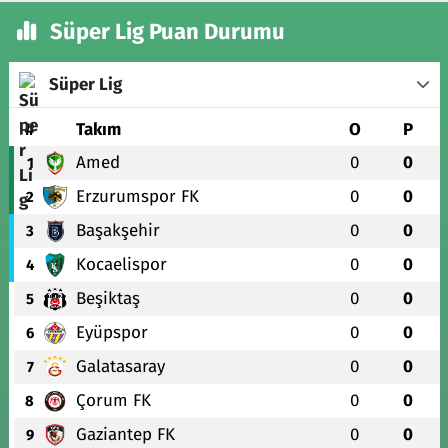
Süper Lig Puan Durumu
Süper Lig
#
Takım
O
P
Amed
0
0
1
Erzurumspor FK
0
0
2
Başakşehir
0
0
3
Kocaelispor
0
0
4
Beşiktaş
0
0
5
Eyüpspor
0
0
6
Galatasaray
0
0
7
Çorum FK
0
0
8
Gaziantep FK
0
0
9