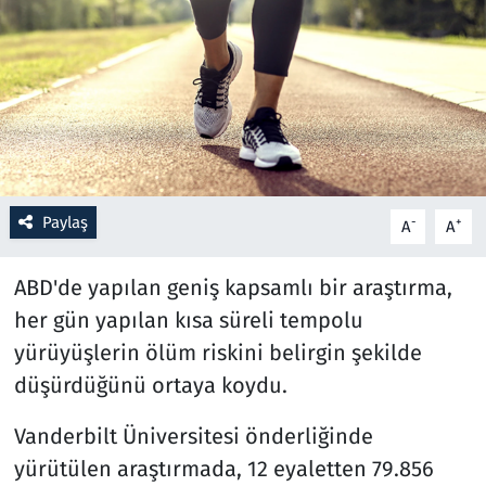
Resmi İlanlar
Rüya Tabirleri
Sağlık
Savunma Sanayi
Paylaş
-
+
A
A
Seçim 2023
ABD'de yapılan geniş kapsamlı bir araştırma,
her gün yapılan kısa süreli tempolu
Spor
yürüyüşlerin ölüm riskini belirgin şekilde
Teknoloji ve Bilim
düşürdüğünü ortaya koydu.
Vanderbilt Üniversitesi önderliğinde
Televizyon
yürütülen araştırmada, 12 eyaletten 79.856