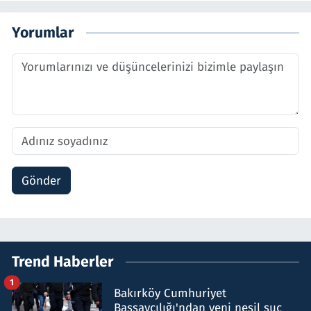
Yorumlar
Gönder
Trend Haberler
1
Bakırköy Cumhuriyet
Başsavcılığı'ndan yeni nesil suç