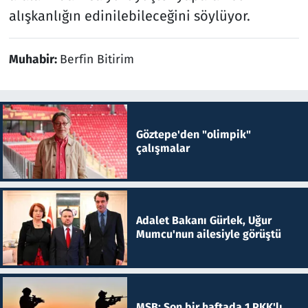
alışkanlığın edinilebileceğini söylüyor.
Muhabir:
Berfin Bitirim
Göztepe'den "olimpik"
çalışmalar
Adalet Bakanı Gürlek, Uğur
Mumcu'nun ailesiyle görüştü
MSB: Son bir haftada 1 PKK'lı