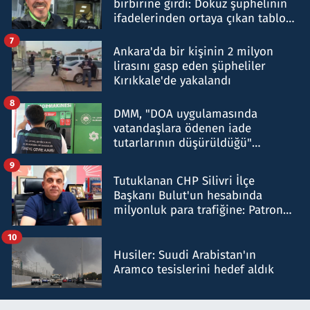
birbirine girdi: Dokuz şüphelinin
ifadelerinden ortaya çıkan tablo
şok etti
7
Ankara'da bir kişinin 2 milyon
lirasını gasp eden şüpheliler
Kırıkkale'de yakalandı
8
DMM, "DOA uygulamasında
vatandaşlara ödenen iade
tutarlarının düşürüldüğü"
iddiasını yalanladı
9
Tutuklanan CHP Silivri İlçe
Başkanı Bulut'un hesabında
milyonluk para trafiğine: Patron
talimat verdi, ben gönderdim
10
Husiler: Suudi Arabistan'ın
Aramco tesislerini hedef aldık