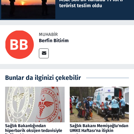
terörist teslim oldu
MUHABIR
Berfin Bitirim
Bunlar da ilginizi çekebilir
Sağlık Bakanlığından
Sağlık Bakanı Memişoğlu'ndan
hiperbarik oksijen tedavisiyle
UMKE Haftası'na ilişkin